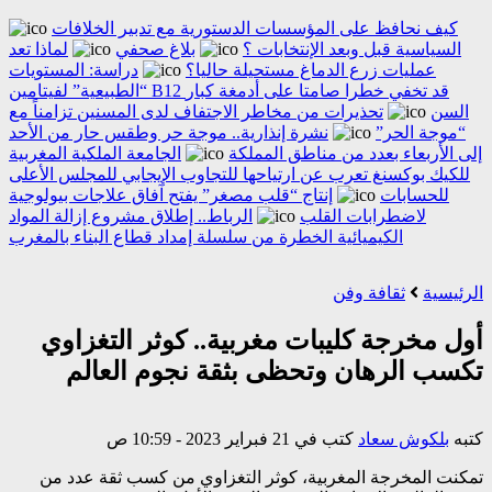
كيف نحافظ على المؤسسات الدستورية مع تدبير الخلافات
السياسية قبل وبعد الإنتخابات ؟
بلاغ صحفي
لماذا تعد
عمليات زرع الدماغ مستحيلة حاليا؟
دراسة: المستويات
“الطبيعية” لفيتامين B12 قد تخفي خطرا صامتا على أدمغة كبار
السن
تحذيرات من مخاطر الاجتفاف لدى المسنين تزامناً مع
“موجة الحر”
نشرة إنذارية.. موجة حر وطقس حار من الأحد
إلى الأربعاء بعدد من مناطق المملكة
الجامعة الملكية المغربية
للكيك بوكسنغ تعرب عن ارتياحها للتجاوب الإيجابي للمجلس الأعلى
للحسابات
إنتاج “قلب مصغر” يفتح آفاق علاجات بيولوجية
لاضطرابات القلب
الرباط.. إطلاق مشروع إزالة المواد
الكيميائية الخطرة من سلسلة إمداد قطاع البناء بالمغرب
الرئيسية
ثقافة وفن
أول مخرجة كليبات مغربية.. كوثر التغزاوي
تكسب الرهان وتحظى بثقة نجوم العالم
كتبه
بلكوش سعاد
كتب في 21 فبراير 2023 - 10:59 ص
تمكنت المخرجة المغربية، كوثر التغزاوي من كسب ثقة عدد من