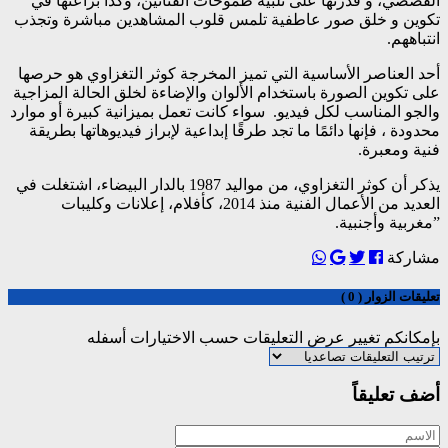
القصصي، و قدرتها على تلبية طموحات الفنانين، وكذا براعتها في
تكوين و خلق صور عاطفية تلمس قلوب المشاهدين مباشرة وتجذب
انتباههم.
أحد العناصر الأساسية التي تميز المخرجة كوثر التغزاوي هو حرصها
على تكوين الصورة باستخدام الألوان والإضاءة لخلق الحالة المزاجية
والجو المناسب لكل فيديو. سواء كانت تعمل بميزانية كبيرة أو موارد
محدودة ، فإنها دائمًا ما تجد طرقًا إبداعية لإبراز فيديوهاتها بطريقة
فنية ومعبرة.
يذكر أن كوثر التغزاوي، من مواليد 1987 بالدار البيضاء، اشتغلت في
العديد من الأعمال الفنية منذ 2014، كأفلام، إعلانات وكليبات
”مغربية وأجنبية.
مشاركة
تعليقات الزوار ( 0 )
بإمكانكم تغيير عرض التعليقات حسب الاختيارات أسفله
أضف تعليقاً