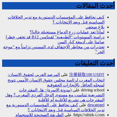
أحدث المقالات
كيف نحافظ على المؤسسات الدستورية مع تدبير الخلافات
السياسية قبل وبعد الإنتخابات ؟
بلاغ صحفي
لماذا تعد عمليات زرع الدماغ مستحيلة حاليا؟
دراسة: المستويات “الطبيعية” لفيتامين B12 قد تخفي خطرا
صامتا على أدمغة كبار السن
تحذيرات من مخاطر الاجتفاف لدى المسنين تزامناً مع “موجة
الحر”
أحدث التعليقات
注册获取100 USDT
على
المرصد العربي لحقوق الانسان:
انتخاب المغرب لرئاسة مجلس حقوق الإنسان الأممي تتويج
لسجله الحافل بالإنجازات الحقوقية
driving school
على
(مدونة الإسرة) : هل المقترحات
التشريعية تتناسب مع مستوى الدخل الفردي المغربي؟ وهل
المقترحات هي تشريع للأغلبية أم للأقلية
dewatogel
على
كيف نحافظ على المؤسسات الدستورية مع
تدبير الخلافات السياسية قبل وبعد الإنتخابات ؟
https://sibirk-i.com/
على
الطريقة الصحيحة للاستجمام