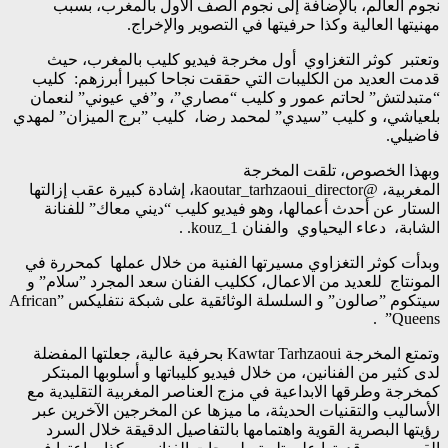
نجوم العالم، بالإضافة إلى نجوم الصف الأول بالمغرب، بسبب
مهنيتها العالية وكذا حرفيتها في التصوير والإخراج.
وتعتبر كوثر التغزاوي أول مخرجة فيديو كليب بالمغرب، حيث
قدمت العديد من الكليبات التي حققت نجاحا كبيرا أبرزهم: كليب
“متبدلتش” لحاتم عمور و كليب “مصاري”، و”في عيوني” لنعمان
بلعياشي، و كليب ”سيدي” لمحمد رضا، كليب ”برج الميزان” لمهدي
فاضيلي.
وبهذا الخصوص، تلقت المخرجة
المغربية، @kaoutar_tarhzaoui_director، إشادة كبيرة عقب إزالتها
الستار عن أحدث أعمالها، وهو فيديو كليب “ديني معاك” للفنانة
الشابة، دعاء اليحياوي والفنان kouz_1. .
وبدأت كوثر التغزاوي مسيرتها الفنية من خلال عملها كمحررة في
المونتاج للعديد من الاعمال، ككليب الفنان سعد المجرد ”سلام” و
سيتكوم ”صالون” و السلسلة الوثائقية على شبكة نتفليكس ”African
Queens” .
وتمتع المخرجة Kawtar Tarhzaoui بحرفية عالية، جعلتها المفضلة
لدى كثير من الفنانين، من خلال فيديو كليباتها و أسلوبها المبتكر
كمخرجة وطرقها الابداعية في مزج العناصر المغربية التقليدية مع
الأساليب والتقنيات الحديثة، ما ميزها عن المخرجين الآخرين عبر
رؤيتها البصرية القوية واهتمامها بالتفاصيل الدقيقة خلال السرد