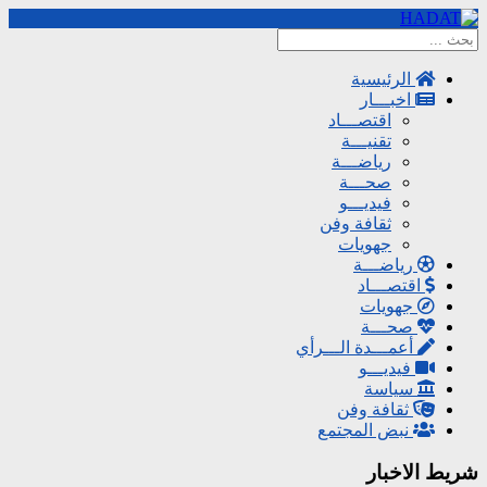
الرئيسية
اخبـــار
اقتصـــاد
تقنيـــة
رياضـــة
صحـــة
فيديـــو
ثقافة وفن
جهويات
رياضـــة
اقتصـــاد
جهويات
صحـــة
أعمـــدة الـــرأي
فيديـــو
سياسة
ثقافة وفن
نبض المجتمع
شريط الاخبار