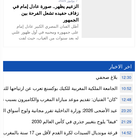
7 يوليوز 2025
الزعيم يظهر.. صورة عادل إمام في
زفاف حفيده تشعل الفرحة بين
الجمهور
أطل الفنان المصري الكبير عادل إمام
على جمهوره ومحبيه في أول ظهور علني
له بعد سنوات من الغياب، حيث لفت
اخر الاخبار
بلاغ صحفي
12:30
الجامعة الملكية المغربية للكيك بوكسنغ تعرب عن ارتياحها للتجا
10:52
للمجلس الأعلى للحسابات
“كان” الفتيان: تقديم موعد مباراة المغرب والكاميرون بسبب نه
12:48
إفريقيا
عيد الأضحى 2026: وزارة الداخلية تقرر مجانية ولوج أسواق
23:20
استنفار” لتنظيمها
“فيفا” يلوح بتغيير جذري في كأس العالم 2030
21:29
قرعة مونديال السيدات لكرة القدم ل
14:52