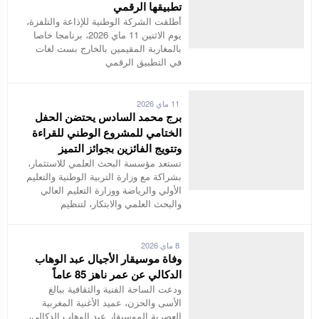
تطبيقها الرقمي
أطلقت الشركة الوطنية للإذاعة والتلفزة،
يوم الاثنين 11 ماي 2026، برنامجا خاصا
بالمغاربة المقيمين بالخارج بست لغات
في التطبيق الرقمي
11 ماي 2026
برج محمد السادس يحتضن الحفل
الختامي للمشروع الوطني للقراءة
وتتويج الفائزين بجوائز التميز
تستعد مؤسسة البحث العلمي للاستثمار،
بشراكة مع وزارة التربية الوطنية والتعليم
الأولي والرياضة ووزارة التعليم العالي
والبحث العلمي والابتكار، لتنظيم
8 ماي 2026
وفاة موسيقار الأجيال عبد الوهاب
الدكالي عن عمر ناهز 85 عاماً
ودعت الساحة الفنية والثقافية ببالغ
الأسى والحزن، عميد الأغنية المغربية
العصرية الموسيقار عبد الوهاب الدكالي،