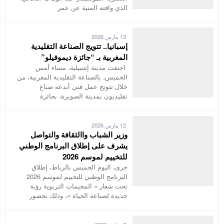
الذي وافته المنية عن عمر
13 مارس 2026
إسبانيا.. تتويج الصناعة التقليدية
المغربية بـ “جائزة ديموفيلو”
احتفت مدينة إشبيلية، مساء أمس
الخميس، بالصناعة التقليدية المغربية، من
خلال تتويج عمل فني أبدعه صناع
تقليديون بمدينة الصويرة، بجائزة
12 مارس 2026
وزير الشباب واالثقافة والتواصل
يشرف على إطلاق البرنامج الوطني
للتخييم لموسم 2026
جرى، اليوم الخميس بالرباط، إطلاق
البرنامج الوطني للتخييم لموسم 2026
تحت شعار « المخيمات التربوية رؤية
جديدة لصناعة الحياة »، وذلك بحضور