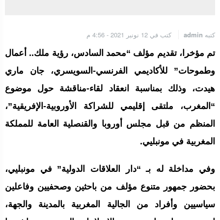
الجامعة الملكية المغربية للكيك بوكسنغ تعرب عن ارتياحها للتجاوب
الإيجابي للمجلس الأعلى للحسابات
كتبه
admin
كتب في 12 نونبر 2021 - 4:56 م
تم مؤخرا، تقديم مؤلف “محمد السادس، رؤية ملك.. أعمال
إنتاج “قلب مصغر” يفتح آفاق علاجات بيولوجية لاضطرابات القلب
وطموحات” للأكاديمي الفرنسي-السويسري، جان ماري
هيدت، وذلك بمناسبة انعقاد لقاء-مناقشة حول موضوع
الرباط.. إطلاق مشروع إزالة المواد الكيميائية الخطرة من سلسلة إمداد
قطاع البناء بالمغرب
“المغرب، ملتقى إقليمي للشراكة الأوروبية-الإفريقية”،
المنظم من قبل مجلس أوروبا والقنصلية العامة للمملكة
المغربية في مونبليي.
وفي مداخلة له بـ “دار العلاقات الدولية” في مونبليي،
بحضور جمهور متنوع مؤلف من باحثين وصحفيين وفاعلين
سياسيين وأفراد من الجالية المغربية بالمدينة والجهة،