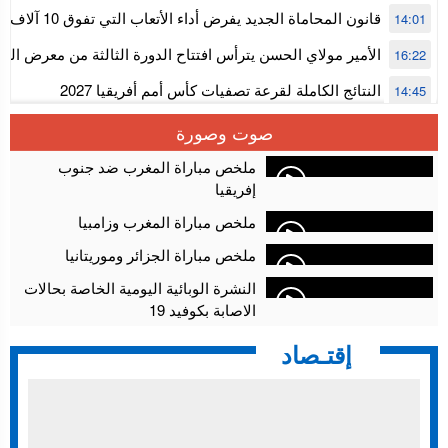
المستوى الأول
قانون المحاماة الجديد يفرض أداء الأتعاب التي تفوق 10 آلاف درهم بالشيك
14:01
الأمير مولاي الحسن يترأس افتتاح الدورة الثالثة من معرض ال
16:22
الألعاب الإلكترونية
النتائج الكاملة لقرعة تصفيات كأس أمم أفريقيا 2027
14:45
سلا.. توقيف ثلاثة مروجين وحجز أكثر من 4300 قرص مخدر وكوكايين وإكستازي
14:02
صوت وصورة
أقراص مهلوسة داخل فضاء للشيشة تستنفر شرطة أكادير
12:48
ملخص مباراة المغرب ضد جنوب
إفريقيا
ملخص مباراة المغرب وزامبيا
ملخص مباراة الجزائر وموريتانيا
النشرة الوبائية اليومية الخاصة بحالات
الاصابة بكوفيد 19
إقتـصاد