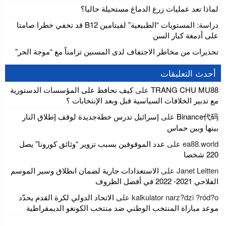
لماذا تعد عمليات زرع الدماغ مستحيلة حاليا؟
دراسة: المستويات “الطبيعية” لفيتامين B12 قد تخفي خطرا صامتا
على أدمغة كبار السن
تحذيرات من مخاطر الاجتفاف لدى المسنين تزامناً مع “موجة الحر”
أحدث التعليقات
TRANG CHU MU88
على
كيف نحافظ على المؤسسات الدستورية
مع تدبير الخلافات السياسية قبل وبعد الإنتخابات ؟
Binance代码
على
إسرائيل تدرس خطةجديدة لوقف إطلاق النار
بينها وبين حماس
ea88.world
على
عدد الموقوفين بسبب تزوير “وثائق كورونا” يصل
220 شخصا
Janet Leitten
على
الاستعدادات جارية لضمان انطلاق وسير الموسم
الفلاحي 2021- 2022 في أفضل الظروف
kalkulator narz?dzi ?ród?o
على
الاتحاد الدولي لكرة القدم يحدّد
موعد مباراة المنتخب الوطني ضد منتخب الكونغو الديمقراطية