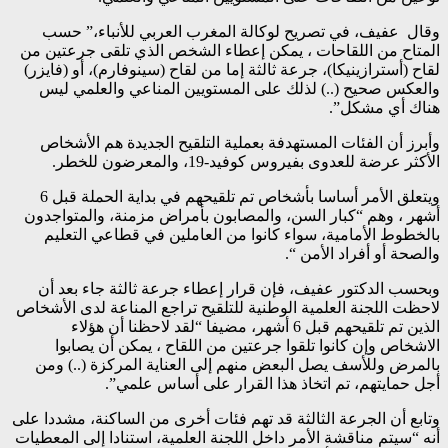
وقال عفيف، في تصريح لوكالة المغرب العربي للأنباء،” حسب
المتاح من اللقاحات ، يمكن إعطاء الشخص الذي تلقى جرعتين من
لقاح (أسترازينيكا)، جرعة ثالثة إما من لقاح (سينوفارم)، أو (فايزر)
والعكس صحيح (..) لذلك على المستويين المناعي والعلمي ليس
هناك أي مشكل”.
وأبرز أن الفئات المستهدفة بعملية التلقيح الجديدة هم الأشخاص
الأكثر عرضة للعدوى بفيروس كوفيد-19، والمعرضون للخطر.
ويتعلق الأمر أساسا بأشخاص تم تلقيحهم في بداية الحملة قبل 6
أشهر ، وهم “كبار السن، والمصابون بأمراض مزمنة، والمتواجدون
بالخطوط الأمامية، سواء كانوا من العاملين في قطاعي التعليم
والصحة أو أفراد الأمن “.
وبحسب الدكتور عفيف، فإن قرار إعطاء جرعة ثالثة جاء بعد أن
لاحظت اللجنة العلمية الوطنية للتلقيح تراجع المناعة لدى الأشخاص
الذين تم تلقيحهم قبل 6 أشهر، مضيفا “لقد لاحظنا أن هؤلاء
الاشخاص وإن كانوا تلقوا جرعتين من اللقاح ، يمكن أن يصابوا
بالمرض وللأسف يصل البعض منهم إلى العناية المركزة (..) ومن
أجل حمايتهم، تم اتخاذ هذا القرار على أساس علمي”.
وتابع أن الجرعة الثالثة قد تهم فئات أخرى من الساكنة، مشددا على
أنه “سيتم مناقشة الأمر داخل اللجنة العلمية، استنادا إلى المعطيات