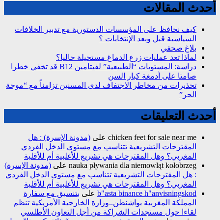
أحدث المقالات
كيف نحافظ على المؤسسات الدستورية مع تدبير الخلافات
السياسية قبل وبعد الإنتخابات ؟
بلاغ صحفي
لماذا تعد عمليات زرع الدماغ مستحيلة حاليا؟
دراسة: المستويات “الطبيعية” لفيتامين B12 قد تخفي خطرا
صامتا على أدمغة كبار السن
تحذيرات من مخاطر الاجتفاف لدى المسنين تزامناً مع “موجة
الحر”
أحدث التعليقات
chicken feet for sale near me
على
(مدونة الإسرة) : هل
المقترحات التشريعية تتناسب مع مستوى الدخل الفردي
المغربي؟ وهل المقترحات هي تشريع للأغلبية أم للأقلية
nauka pływania dla niemowląt kołobrzeg
على
(مدونة الإسرة)
: هل المقترحات التشريعية تتناسب مع مستوى الدخل الفردي
المغربي؟ وهل المقترحات هي تشريع للأغلبية أم للأقلية
b"asta binance h"anvisningskod
على
بتنسيق مع سفارة
المملكة المغربية بواشنطن..وزارة الخارجية الأمريكية تنظم
لقاءا حول مستجدات الشراكة من أجل التعاون الأطلسي