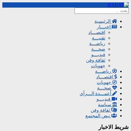
الرئيسية
اخبـــار
اقتصـــاد
تقنيـــة
رياضـــة
صحـــة
فيديـــو
ثقافة وفن
جهويات
رياضـــة
اقتصـــاد
جهويات
صحـــة
أعمـــدة الـــرأي
فيديـــو
سياسة
ثقافة وفن
نبض المجتمع
شريط الاخبار