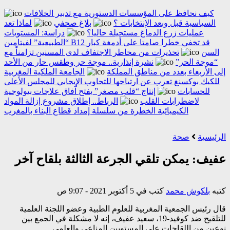
كيف نحافظ على المؤسسات الدستورية مع تدبير الخلافات
السياسية قبل وبعد الإنتخابات ؟
بلاغ صحفي
لماذا تعد
عمليات زرع الدماغ مستحيلة حاليا؟
دراسة: المستويات
“الطبيعية” لفيتامين B12 قد تخفي خطرا صامتا على أدمغة كبار
السن
تحذيرات من مخاطر الاجتفاف لدى المسنين تزامناً مع
“موجة الحر”
نشرة إنذارية.. موجة حر وطقس حار من الأحد
إلى الأربعاء بعدد من مناطق المملكة
الجامعة الملكية المغربية
للكيك بوكسنغ تعرب عن ارتياحها للتجاوب الإيجابي للمجلس الأعلى
للحسابات
إنتاج “قلب مصغر” يفتح آفاق علاجات بيولوجية
لاضطرابات القلب
الرباط.. إطلاق مشروع إزالة المواد
الكيميائية الخطرة من سلسلة إمداد قطاع البناء بالمغرب
الرئيسية
صحة
عفيف: يمكن تلقي الجرعة الثالثة بلقاح آخر
كتبه
بلكوش محمد
كتب في 5 أكتوبر 2021 - 9:07 ص
قال رئيس الجمعية المغربية للعلوم الطبية وعضو اللجنة العلمية
للتلقيح ضد كوفيد-19، سعيد عفيف، إنه لا مشكلة في الجمع بين
نوعين من اللقاحات على المستويين المناعي والعلمي.