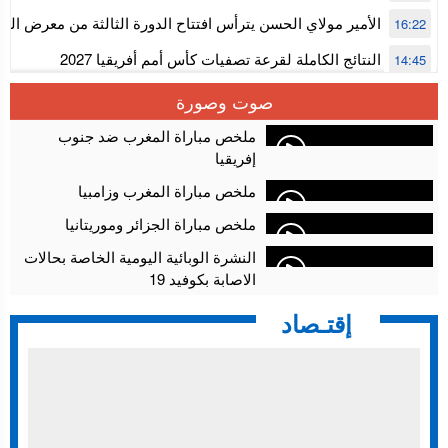
الأمير مولاي الحسن يترأس افتتاح الدورة الثالثة من معرض ال
16:22
الألعاب الإلكترونية
النتائج الكاملة لقرعة تصفيات كأس أمم أفريقيا 2027
14:45
سلا.. توقيف ثلاثة مروجين وحجز أكثر من 4300 قرص مخدر وكوكايين وإكستازي
14:02
صوت وصورة
أقراص مهلوسة داخل فضاء للشيشة تستنفر شرطة أكادير
12:48
ملخص مباراة المغرب ضد جنوب
إفريقيا
ملخص مباراة المغرب وزامبيا
ملخص مباراة الجزائر وموريتانيا
النشرة الوبائية اليومية الخاصة بحالات
الاصابة بكوفيد 19
إقتـصاد