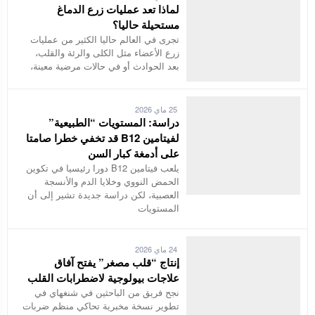
لماذا تعد عمليات زرع الدماغ
مستحيلة حاليا؟
تجرى في العالم حاليا الكثير من عمليات
زرع الأعضاء مثل الكلى والرئة والقلب،
بعد الحوادث أو في حالات مرضية معينة،
25 ماي 2026
دراسة: المستويات “الطبيعية”
لفيتامين B12 قد تخفي خطرا صامتا
على أدمغة كبار السن
يلعب فيتامين B12 دورا رئيسيا في تكوين
الحمض النووي وخلايا الدم والأنسجة
العصبية، لكن دراسة جديدة تشير إلى أن
المستويات
24 ماي 2026
إنتاج “قلب مصغر” يفتح آفاق
علاجات بيولوجية لاضطرابات القلب
نجح فريق من الباحثين في شنغهاي في
تطوير نسخة مخبرية تحاكي منظم ضربات