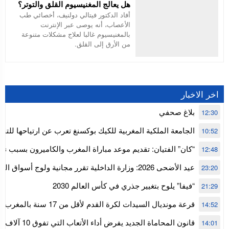
هل يعالج المغنيسيوم القلق والتوتر؟
أفاد الدكتور فيتالي دولنيف، أخصائي طب
الأعصاب، أنه يوصى عبر الإنترنت
بالمغنيسيوم غالبا لعلاج مشكلات متنوعة
من الأرق إلى القلق.
اخر الاخبار
بلاغ صحفي
12:30
الجامعة الملكية المغربية للكيك بوكسنغ تعرب عن ارتياحها للتجا
10:52
للمجلس الأعلى للحسابات
“كان” الفتيان: تقديم موعد مباراة المغرب والكاميرون بسبب نه
12:48
إفريقيا
عيد الأضحى 2026: وزارة الداخلية تقرر مجانية ولوج أسواق
23:20
استنفار” لتنظيمها
“فيفا” يلوح بتغيير جذري في كأس العالم 2030
21:29
قرعة مونديال السيدات لكرة القدم ل
14:52
المستوى الأول
قانون المحاماة الجديد يفرض أداء الأتعاب التي تفوق 10 آلاف درهم بالشيك
14:01