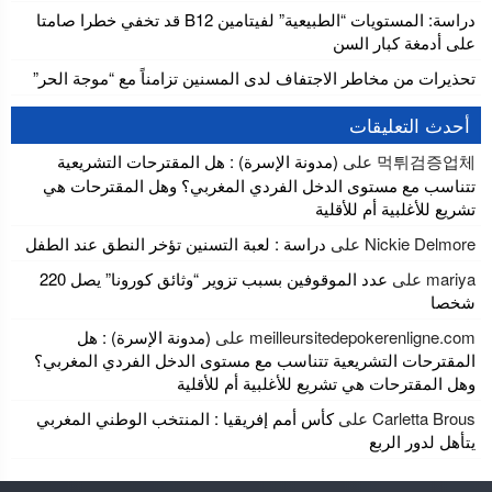
دراسة: المستويات “الطبيعية” لفيتامين B12 قد تخفي خطرا صامتا
على أدمغة كبار السن
تحذيرات من مخاطر الاجتفاف لدى المسنين تزامناً مع “موجة الحر”
أحدث التعليقات
먹튀검증업체
على
(مدونة الإسرة) : هل المقترحات التشريعية
تتناسب مع مستوى الدخل الفردي المغربي؟ وهل المقترحات هي
تشريع للأغلبية أم للأقلية
Nickie Delmore
على
دراسة : لعبة التسنين تؤخر النطق عند الطفل
mariya
على
عدد الموقوفين بسبب تزوير “وثائق كورونا” يصل 220
شخصا
meilleursitedepokerenligne.com
على
(مدونة الإسرة) : هل
المقترحات التشريعية تتناسب مع مستوى الدخل الفردي المغربي؟
وهل المقترحات هي تشريع للأغلبية أم للأقلية
Carletta Brous
على
كأس أمم إفريقيا : المنتخب الوطني المغربي
يتأهل لدور الربع