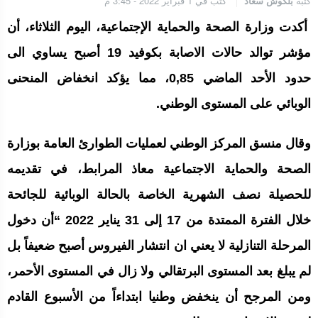
كتبه
بلكوش سعاد
كتب في 1 فبراير 2022 - 3:45 م
الجامعة الملكية المغربية للكيك بوكسنغ تعرب عن ارتياحها للتجاوب
الإيجابي للمجلس الأعلى للحسابات
أكدت وزارة الصحة والحماية الإجتماعية، اليوم الثلاثاء، أن
مؤشر توالد حالات الاصابة بكوفيد 19 أصبح يساوي الى
إنتاج “قلب مصغر” يفتح آفاق علاجات بيولوجية لاضطرابات القلب
حدود الأحد الماضي 0,85، مما يؤكد انخفاض المنحنى
الوبائي على المستوى الوطني.
الرباط.. إطلاق مشروع إزالة المواد الكيميائية الخطرة من سلسلة إمداد
وقال منسق المركز الوطني لعمليات الطوارئ العامة بوزارة
قطاع البناء بالمغرب
الصحة والحماية الاجتماعية معاذ المرابط، في تقديمه
للحصيلة نصف الشهرية الخاصة بالحالة الوبائية للجائحة
خلال الفترة الممتدة من 17 إلى 31 يناير 2022 “أن دخول
المرحلة التنازلية لا يعني ان انتشار الفيروس أصبح ضعيفاً بل
لم يبلغ بعد المستوى البرتقالي ولا زال في المستوى الأحمر،
ومن المرجح أن ينخفض وطنيا ابتداءاً من الأسبوع القادم