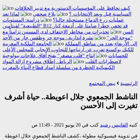
كيف نحافظ على المؤسسات الدستورية مع تدبير الخلافات
السياسية قبل وبعد الإنتخابات ؟
بلاغ صحفي
لماذا تعد
عمليات زرع الدماغ مستحيلة حاليا؟
دراسة: المستويات
“الطبيعية” لفيتامين B12 قد تخفي خطرا صامتا على أدمغة كبار
السن
تحذيرات من مخاطر الاجتفاف لدى المسنين تزامناً مع
“موجة الحر”
نشرة إنذارية.. موجة حر وطقس حار من الأحد
إلى الأربعاء بعدد من مناطق المملكة
الجامعة الملكية المغربية
للكيك بوكسنغ تعرب عن ارتياحها للتجاوب الإيجابي للمجلس الأعلى
للحسابات
إنتاج “قلب مصغر” يفتح آفاق علاجات بيولوجية
لاضطرابات القلب
الرباط.. إطلاق مشروع إزالة المواد
الكيميائية الخطرة من سلسلة إمداد قطاع البناء بالمغرب
الرئيسية
نبض المجتمع
الناشط الجمعوي جلال اعويطة.. حياة أشرف
تغيرت إلى الأحسن
كتبه
الفانيس رشيد
كتب في 20 يونيو 2021 - 11:49 ص
في تدوينة فيسبوكية مطولة ،كشف الناشط الجمعوي جلال اعويطة