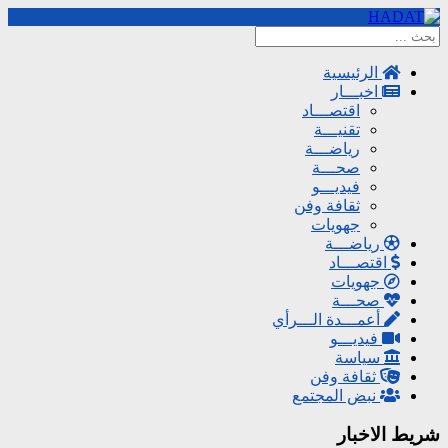
الرئيسية
اخبـــار
اقتصـــاد
تقنيـــة
رياضـــة
صحـــة
فيديـــو
ثقافة وفن
جهويات
رياضـــة
اقتصـــاد
جهويات
صحـــة
أعمـــدة الـــرأي
فيديـــو
سياسة
ثقافة وفن
نبض المجتمع
شريط الاخبار