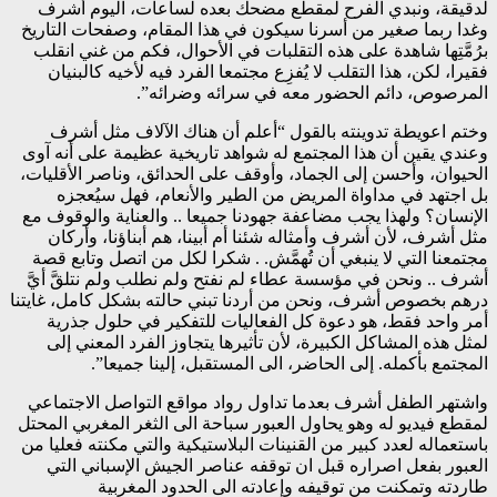
لدقيقة، ونبدي الفرح لمقطع مضحك بعده لساعات، اليوم أشرف
وغدا ربما صغير من أسرنا سيكون في هذا المقام، وصفحات التاريخ
برُمَّتِها شاهدة على هذه التقلبات في الأحوال، فكم من غني انقلب
فقيرا، لكن، هذا التقلب لا يُفزِع مجتمعا الفرد فيه لأخيه كالبنيان
المرصوص، دائم الحضور معه في سرائه وضرائه”.
وختم اعويطة تدوينته بالقول “أعلم أن هناك الآلاف مثل أشرف
وعندي يقين أن هذا المجتمع له شواهد تاريخية عظيمة على أنه آوى
الحيوان، وأحسن إلى الجماد، وأوقف على الحدائق، وناصر الأقليات،
بل اجتهد في مداواة المريض من الطير والأنعام، فهل سيُعجزه
الإنسان؟ ولهذا يجب مضاعفة جهودنا جميعا .. والعناية والوقوف مع
مثل أشرف، لأن أشرف وأمثاله شئنا أم أبينا، هم أبناؤنا، وأركان
مجتمعنا التي لا ينبغي أن تُهمَّش. . شكرا لكل من اتصل وتابع قصة
أشرف .. ونحن في مؤسسة عطاء لم نفتح ولم نطلب ولم نتلقَّ أيَّ
درهم بخصوص أشرف، ونحن من أردنا تبني حالته بشكل كامل، غايتنا
أمر واحد فقط، هو دعوة كل الفعاليات للتفكير في حلول جذرية
لمثل هذه المشاكل الكبيرة، لأن تأثيرها يتجاوز الفرد المعني إلى
المجتمع بأكمله. إلى الحاضر، الى المستقبل، إلينا جميعا”.
واشتهر الطفل أشرف بعدما تداول رواد مواقع التواصل الاجتماعي
لمقطع فيديو له وهو يحاول العبور سباحة الى الثغر المغربي المحتل
باستعماله لعدد كبير من القنينات البلاستيكية والتي مكنته فعليا من
العبور بفعل اصراره قبل ان توقفه عناصر الجيش الإسباني التي
طاردته وتمكنت من توقيفه وإعادته الى الحدود المغربية