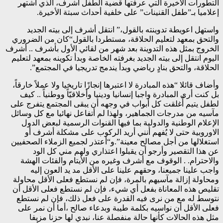
التطورات الاخيرة التي عرفتها قضية الطفل أشرف، الذي اشتهر
إعلاميا بـ”طفل القنينات” على خلفية أحداث سبتة الأخيرة.
واستهل اعويطة تدوينته بالقول،” انتقل أشرف إلى بيته الجديد
والتحق بمعهد لتعليم الحلاقة، مستطردا بالقول“كان من الضروري
الخروج بمثل هذه التدوينة بعد شهر من لقائي الأول بأشرف .. أشرف
اليوم انتقل إلى بيته الجديد بغرفته الخاصة وبدأ تكوينه بمعهد لتعليم
الحلاقة، والتحق بنادٍ رياضي وبدأ يندمج تدريجيا في المجتمع”.
وأضاف قائلا “هذه المبادرة لا اعتبرها إنجازًا تاريخيا ولا عملاً خارقاً،
بل كنت أرى المبادرة واجبا إنسانيا ودينيا وأخلاقيّاً ووطنياً .. كيف
لطفل يتيم أُغلقت كل أبواب في وجهه أن يبقى المجتمع يتفرج على
مآسيه من مدرجات الجماهير، ولهذا لم أتفاعل نهائيا مع كل وسائل
الإعلام الوطنية والدولية بما فيها القنوات الرسمية لبعض الدول
الاوروبية حتى لا يُفهم أنني أريد الركوب على مشكلة أشرف أو
استغلالها من أجل مصالح معينة”.و“أعتذر لجميع الزملاء الصحفيين
عن هذا التقصير وأرجو أن يقبلوا اعتذاري ولهم مني كل الود
والاحترام. . الوقوف مع أشرف وغيره من الأيتام والفئات الهشة
واجب علينا جميعنا، وحقهم علينا على الأقل مد يد العون إليه
ومحاولة إزالة مآسيهم بالمرة، فإن لم نستطع فعلى الأقل محاولة
تقليص هذه المعاناة بفعل أي شيء، فإن لم نستطع فعلى الأقل أن
نتوسط له مع من نرى فيه القدرة على فعل ذلك، فإن لم نستطع
فعلى الأقل أن نواسيه بكلمة طيبة وبدعاء صالح ،أما أن نمر على
مثل هذه الحالات كأنها حالة منفصلة عنا، نبدي لها حزنا مزيفا