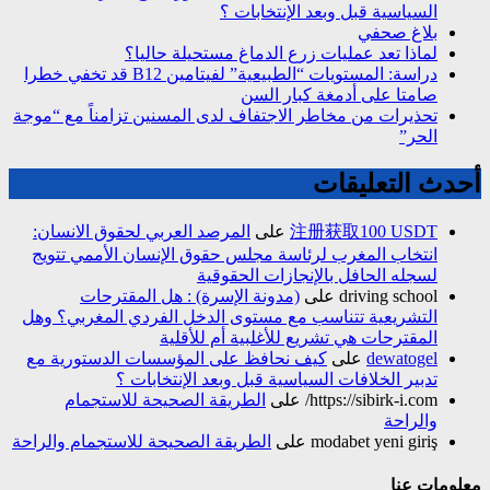
السياسية قبل وبعد الإنتخابات ؟
بلاغ صحفي
لماذا تعد عمليات زرع الدماغ مستحيلة حاليا؟
دراسة: المستويات “الطبيعية” لفيتامين B12 قد تخفي خطرا
صامتا على أدمغة كبار السن
تحذيرات من مخاطر الاجتفاف لدى المسنين تزامناً مع “موجة
الحر”
أحدث التعليقات
注册获取100 USDT
على
المرصد العربي لحقوق الانسان:
انتخاب المغرب لرئاسة مجلس حقوق الإنسان الأممي تتويج
لسجله الحافل بالإنجازات الحقوقية
driving school
على
(مدونة الإسرة) : هل المقترحات
التشريعية تتناسب مع مستوى الدخل الفردي المغربي؟ وهل
المقترحات هي تشريع للأغلبية أم للأقلية
dewatogel
على
كيف نحافظ على المؤسسات الدستورية مع
تدبير الخلافات السياسية قبل وبعد الإنتخابات ؟
https://sibirk-i.com/
على
الطريقة الصحيحة للاستجمام
والراحة
modabet yeni giriş
على
الطريقة الصحيحة للاستجمام والراحة
معلومات عنا