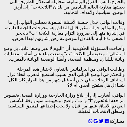
بالخارج، أمس، الفرق البرلمانية، بمحاولة استغلال الظروف التي
يعيشها مغاربة العالم القادمين من بلدان “اللائحة ب” إلى أرض
الوطن، سياسيا، ولأهداف انتخابية.
وقالت الوافي خلال جلسة الأسئلة الشفوية بمجلس النواب، إن ما
يمكن التوافق حوله، وغير قابل للنقاش هو مخرجات اللجنة العلمية،
في إشارة منها إلى ضرورة التزام مغاربة اللائحة “ب” بالحجر
الصحي لـ10 أيام بالفنادق الموضوعة رهن إشارتهم لهذا الغرض.
وأضافت المسؤولة الحكومية، أن “اليوم لا ندبر وضعا عاديا، بل وضع
استثنائي”، مضيفة أن اللائحة “ب” وضعت بناء على أساس معطيات
وبائية للبلدان، ومنظمة الصحية، وأيضا الوضعية الوبائية بالمغرب.
وطالبت الوافي من البرلمانيين بالتعاون لاجتياز هذه المرحلة
والتحكم في الوضع الوبائي الذي بسبب استطع المغرب اتخاذ قرار
استئناف الرحلات، في حين أنه قبل شهر من هذا القرار كان الكل
يتساءل هل ستفتح الحدود أم لا؟
الوافي، أشارت إلى أن بلاغ وزارة الخارجية ووزارة الصحة، بخصوص
مراجعة اللائحتين “أ” و”ب”، واضح، وتحيينهما سيتم وفقا للأسس
التي تم الاتفاق عليها من قبل، ولا يجب إخضاعها لمنطق السياسية
ومنطق الانتخابات المقبلة.
مشاركة