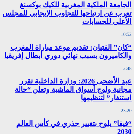
الجامعة الملكية المغربية للكيك بوكسنغ
تعرب عن ارتياحها للتجاوب الإيجابي للمجلس
الأعلى للحسابات
10:52
“كان” الفتيان: تقديم موعد مباراة المغرب
والكاميرون بسبب نهائي دوري أبطال إفريقيا
12:48
عيد الأضحى 2026: وزارة الداخلية تقرر
مجانية ولوج أسواق الماشية وتعلن “حالة
استنفار” لتنظيمها
23:20
“فيفا” يلوح بتغيير جذري في كأس العالم
2030