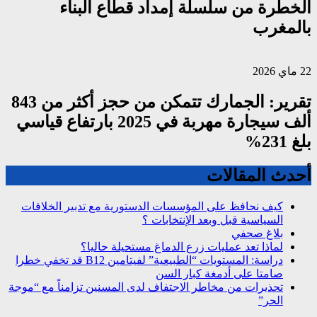
الخطرة من سلسلة إمداد قطاع البناء
بالمغرب
22 ماي 2026
تقرير: الجمارك تتمكن من حجز أكثر من 843
ألف سيجارة مهربة في 2025 بارتفاع قياسي
بلغ 231%
أحدث المقالات
كيف نحافظ على المؤسسات الدستورية مع تدبير الخلافات
السياسية قبل وبعد الإنتخابات ؟
بلاغ صحفي
لماذا تعد عمليات زرع الدماغ مستحيلة حاليا؟
دراسة: المستويات “الطبيعية” لفيتامين B12 قد تخفي خطرا
صامتا على أدمغة كبار السن
تحذيرات من مخاطر الاجتفاف لدى المسنين تزامناً مع “موجة
الحر”