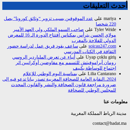
أحدث التعليقات
mariya
على
عدد الموقوفين بسبب تزوير “وثائق كورونا” يصل
220 شخصا
Tyler Wride
على
صاحب السمو الملكي ولي العهد الأمير
مولاي الحسن يترأس بمكناس افتتاح الدورة الـ 16 للمعرض
الدولي للفلاحة بالمغرب
soicau247.com
على
ساعف يقود فريق عمل لدراسة حضور
الثقافة في الكتاب المدرسي
Uyap çoklu giriş
على
أنباء عن تعرض الملياردير الروسي
رومان أبراموفيتش للتسمم مع مفاوضين أوكرانيين اثر
اجتماع للوساطة بكييف
Lilia Cantarano
على
بمناسبة اليوم الوطني للإعلام
2024..النقابة العامة للصحافة المغربية تصدر بيانا تدعو فيه إلى
ضرورة مراجعة قانون الصحافة والنشر والقانون المحدث
للمجلس الوطني للصحافة
معلومات عنا
مدينة الرباط المملكة المغربية
contact@hadat.ma