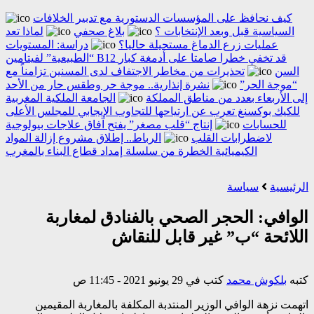
كيف نحافظ على المؤسسات الدستورية مع تدبير الخلافات
السياسية قبل وبعد الإنتخابات ؟
بلاغ صحفي
لماذا تعد
عمليات زرع الدماغ مستحيلة حاليا؟
دراسة: المستويات
“الطبيعية” لفيتامين B12 قد تخفي خطرا صامتا على أدمغة كبار
السن
تحذيرات من مخاطر الاجتفاف لدى المسنين تزامناً مع
“موجة الحر”
نشرة إنذارية.. موجة حر وطقس حار من الأحد
إلى الأربعاء بعدد من مناطق المملكة
الجامعة الملكية المغربية
للكيك بوكسنغ تعرب عن ارتياحها للتجاوب الإيجابي للمجلس الأعلى
للحسابات
إنتاج “قلب مصغر” يفتح آفاق علاجات بيولوجية
لاضطرابات القلب
الرباط.. إطلاق مشروع إزالة المواد
الكيميائية الخطرة من سلسلة إمداد قطاع البناء بالمغرب
الرئيسية
سياسة
الوافي: الحجر الصحي بالفنادق لمغاربة
اللائحة “ب” غير قابل للنقاش
كتبه
بلكوش محمد
كتب في 29 يونيو 2021 - 11:45 ص
اتهمت نزهة الوافي الوزير المنتدبة المكلفة بالمغاربة المقيمين