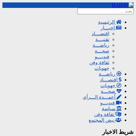
الرئيسية
اخبـــار
اقتصـــاد
تقنيـــة
رياضـــة
صحـــة
فيديـــو
ثقافة وفن
جهويات
رياضـــة
اقتصـــاد
جهويات
صحـــة
أعمـــدة الـــرأي
فيديـــو
سياسة
ثقافة وفن
نبض المجتمع
شريط الاخبار