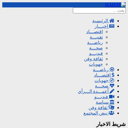
الرئيسية
اخبـــار
اقتصـــاد
تقنيـــة
رياضـــة
صحـــة
فيديـــو
ثقافة وفن
جهويات
رياضـــة
اقتصـــاد
جهويات
صحـــة
أعمـــدة الـــرأي
فيديـــو
سياسة
ثقافة وفن
نبض المجتمع
شريط الاخبار