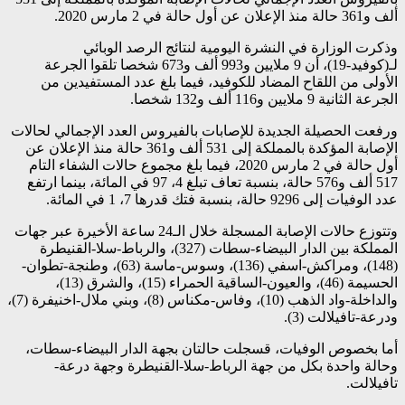
ألف و361 حالة منذ الإعلان عن أول حالة في 2 مارس 2020.
وذكرت الوزارة في النشرة اليومية لنتائج الرصد الوبائي
لـ(كوفيد-19)، أن 9 ملايين و993 ألف و673 شخصا تلقوا الجرعة
الأولى من اللقاح المضاد للكوفيد، فيما بلغ عدد المستفيدين من
الجرعة الثانية 9 ملايين و116 ألف و132 شخصا.
ورفعت الحصيلة الجديدة للإصابات بالفيروس العدد الإجمالي لحالات
الإصابة المؤكدة بالمملكة إلى 531 ألف و361 حالة منذ الإعلان عن
أول حالة في 2 مارس 2020، فيما بلغ مجموع حالات الشفاء التام
517 ألف و576 حالة، بنسبة تعاف تبلغ 4، 97 في المائة، بينما ارتفع
عدد الوفيات إلى 9296 حالة، بنسبة فتك قدرها 7، 1 في المائة.
وتتوزع حالات الإصابة المسجلة خلال الـ24 ساعة الأخيرة عبر جهات
المملكة بين الدار البيضاء-سطات (327)، والرباط-سلا-القنيطرة
(148)، ومراكش-اسفي (136)، وسوس-ماسة (63)، وطنجة-تطوان-
الحسيمة (46)، والعيون-الساقية الحمراء (15)، والشرق (13)،
والداخلة-واد الذهب (10)، وفاس-مكناس (8)، وبني ملال-اخنيفرة (7)،
ودرعة-تافيلالت (3).
أما بخصوص الوفيات، قسجلت حالتان بجهة الدار البيضاء-سطات،
وحالة واحدة بكل من جهة الرباط-سلا-القنيطرة وجهة درعة-
تافيلالت.