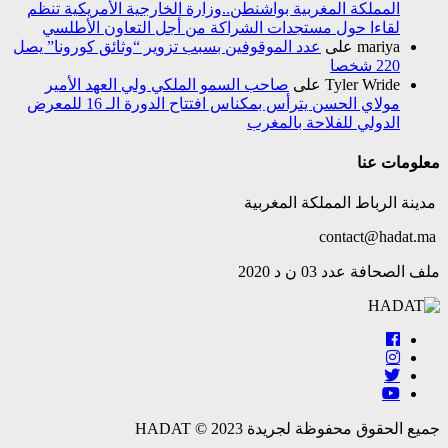
المملكة المغربية بواشنطن..وزارة الخارجية الأمريكية تنظم
لقاءا حول مستجدات الشراكة من أجل التعاون الأطلسي
mariya
على
عدد الموقوفين بسبب تزوير “وثائق كورونا” يصل
220 شخصا
Tyler Wride
على
صاحب السمو الملكي ولي العهد الأمير
مولاي الحسن يترأس بمكناس افتتاح الدورة الـ 16 للمعرض
الدولي للفلاحة بالمغرب
معلومات عنا
مدينة الرباط المملكة المغربية
contact@hadat.ma
ملف الصحافة عدد 03 ن د 2020
جميع الحقوق محفوظة لجريدة HADAT © 2023