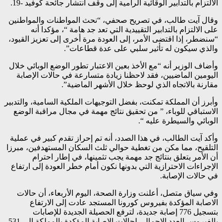
الالتزام بالتدابير الوقائية الرامية إلى وقف انتشار جائحة كوفيد -19.
وقال آيت طالب، في تصريح صحفي، “نحث المواطنات والمواطنين
على الالتزام بالتدابير التقييدية التي تعد جد هامة “، مؤكدا أنه
“سنضطر، إذا اقتضى الأمر، إلى العودة مرة أخرى إلى تعزيز القيود،
والذي سيكون له تأثير سلبي على عدة قطاعات”.
وأضاف الوزير أنه “مع الأخذ بعين الاعتبار تطور الوضع الوبائي خلال
اليومين الماضيين، فقد لاحظنا زيادة متسارعة في حالات الإصابة
مقارنة بالاتجاه الذي لوحظ خلال الأشهر الماضية”.
وأبرز أن المملكة تمكنت، بفضل التوجيهات الملكية السامية، والتدبير
الاستباقي للوباء، ” من تحقيق نتائج مهمة في مجال مراقبة الوضع
الوبائي والسيطرة عليه “.
وأكد آيت الطالب، في هذا الصدد، أنه تم إحراز تقدم كبير في عملية
التلقيح، مما مكن من تغطية حوالي ثلث السكان المستهدفين، مبرزا
أن الأمر يتعلق بنتائج جد مهمة يجب تثمينها، في إطار احترام
الإجراءات الاحترازية التي بدونها نكون أمام خطر العودة إلى ارتفاع
في حالات الإصابة.
وفي سياق متصل، أعلنت وزارة الصحة، اليوم الأربعاء، أن حالات
الاصابة المؤكدة بفيروس كورونا المستجد عادت إلى الارتفاع
بتسجيل 776 إصابة جديدة، لترفع الحصيلة الجديدة للإصابات
بالفيروس العدد الإجمالي لحالات الإصابة المؤكدة بالمملكة إلى 531