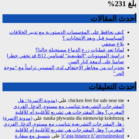
بلغ 231%
أحدث المقالات
كيف نحافظ على المؤسسات الدستورية مع تدبير الخلافات
السياسية قبل وبعد الإنتخابات ؟
بلاغ صحفي
لماذا تعد عمليات زرع الدماغ مستحيلة حاليا؟
دراسة: المستويات “الطبيعية” لفيتامين B12 قد تخفي خطرا
صامتا على أدمغة كبار السن
تحذيرات من مخاطر الاجتفاف لدى المسنين تزامناً مع “موجة
الحر”
أحدث التعليقات
chicken feet for sale near me
على
(مدونة الإسرة) : هل
المقترحات التشريعية تتناسب مع مستوى الدخل الفردي
المغربي؟ وهل المقترحات هي تشريع للأغلبية أم للأقلية
nauka pływania dla niemowląt kołobrzeg
على
(مدونة الإسرة)
: هل المقترحات التشريعية تتناسب مع مستوى الدخل الفردي
المغربي؟ وهل المقترحات هي تشريع للأغلبية أم للأقلية
b"asta binance h"anvisningskod
على
بتنسيق مع سفارة