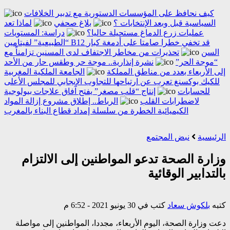
كيف نحافظ على المؤسسات الدستورية مع تدبير الخلافات
السياسية قبل وبعد الإنتخابات ؟
بلاغ صحفي
لماذا تعد
عمليات زرع الدماغ مستحيلة حاليا؟
دراسة: المستويات
“الطبيعية” لفيتامين B12 قد تخفي خطرا صامتا على أدمغة كبار
السن
تحذيرات من مخاطر الاجتفاف لدى المسنين تزامناً مع
“موجة الحر”
نشرة إنذارية.. موجة حر وطقس حار من الأحد
إلى الأربعاء بعدد من مناطق المملكة
الجامعة الملكية المغربية
للكيك بوكسنغ تعرب عن ارتياحها للتجاوب الإيجابي للمجلس الأعلى
للحسابات
إنتاج “قلب مصغر” يفتح آفاق علاجات بيولوجية
لاضطرابات القلب
الرباط.. إطلاق مشروع إزالة المواد
الكيميائية الخطرة من سلسلة إمداد قطاع البناء بالمغرب
الرئيسية
نبض المجتمع
وزارة الصحة تدعو المواطنين إلى الالتزام
بالتدابير الوقائية
كتبه
بلكوش سعاد
كتب في 30 يونيو 2021 - 6:52 م
دعت وزارة الصحة، اليوم الأربعاء، مجددا، المواطنين إلى مواصلة