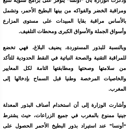
وذكرت الوزارة بأن “أونسا” يتوفر على برامج سنوية لتتبع
ومراقبة الخضر والفواكه من بينها البطيخ الأحمر، وتشمل
بالأساس مراقبة بقايا المبيدات على مستوى المزارع
وأسواق الجملة والأسواق الكبرى ومحطات التلفيف.
وبالنسبة للبذور المستوردة، يضيف البلاغ، فهي تخضع
للمراقبة التقنية والصحة النباتية في النقط الحدودية للتأكد
من سلامتها وصحتها ومطابقتها التامة لكل المعايير
والخاصيات المرخصة وطنيا قبل السماح بإدخالها إلى
المغرب.
وأشارت الوزارة إلى أن استخدام أصناف البذور المعدلة
جينيا ممنوع بالمغرب في جميع الزراعات، حيث يشترط
“أونسا” عند استيراد بذور البطيخ الأحمر الحصول على