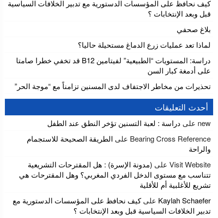
كيف نحافظ على المؤسسات الدستورية مع تدبير الخلافات السياسية
قبل وبعد الإنتخابات ؟
بلاغ صحفي
لماذا تعد عمليات زرع الدماغ مستحيلة حاليا؟
دراسة: المستويات “الطبيعية” لفيتامين B12 قد تخفي خطرا صامتا
على أدمغة كبار السن
تحذيرات من مخاطر الاجتفاف لدى المسنين تزامناً مع “موجة الحر”
أحدث التعليقات
new
على
دراسة : لعبة التسنين تؤخر النطق عند الطفل
Bearing Cross Reference
على
الطريقة الصحيحة للاستجمام
والراحة
Visit Website
على
(مدونة الإسرة) : هل المقترحات التشريعية
تتناسب مع مستوى الدخل الفردي المغربي؟ وهل المقترحات هي
تشريع للأغلبية أم للأقلية
Kaylah Schaefer
على
كيف نحافظ على المؤسسات الدستورية مع
تدبير الخلافات السياسية قبل وبعد الإنتخابات ؟