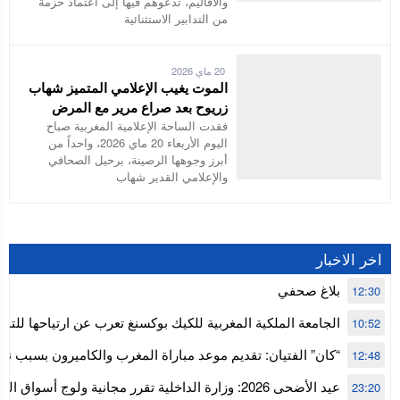
والأقاليم، تدعوهم فيها إلى اعتماد حزمة
من التدابير الاستثنائية
20 ماي 2026
الموت يغيب الإعلامي المتميز شهاب
زريوح بعد صراع مرير مع المرض
فقدت الساحة الإعلامية المغربية صباح
اليوم الأربعاء 20 ماي 2026، واحداً من
أبرز وجوهها الرصينة، برحيل الصحافي
والإعلامي القدير شهاب
اخر الاخبار
بلاغ صحفي
12:30
الجامعة الملكية المغربية للكيك بوكسنغ تعرب عن ارتياحها للتجا
10:52
للمجلس الأعلى للحسابات
“كان” الفتيان: تقديم موعد مباراة المغرب والكاميرون بسبب نه
12:48
إفريقيا
عيد الأضحى 2026: وزارة الداخلية تقرر مجانية ولوج أسواق
23:20