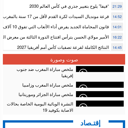
استنفار” لتنظيمها
“فيفا” يلوح بتغيير جذري في كأس العالم 2030
21:29
قرعة مونديال السيدات لكرة القدم ل
14:52
المستوى الأول
قانون المحاماة الجديد يفرض أداء الأتعاب التي تفوق 10 آلاف درهم بالشيك
14:01
الأمير مولاي الحسن يترأس افتتاح الدورة الثالثة من معرض ال
16:22
الألعاب الإلكترونية
النتائج الكاملة لقرعة تصفيات كأس أمم أفريقيا 2027
14:45
سلا.. توقيف ثلاثة مروجين وحجز أكثر من 4300 قرص مخدر وكوكايين وإكستازي
14:02
صوت وصورة
أقراص مهلوسة داخل فضاء للشيشة تستنفر شرطة أكادير
12:48
ملخص مباراة المغرب ضد جنوب
إفريقيا
ملخص مباراة المغرب وزامبيا
ملخص مباراة الجزائر وموريتانيا
النشرة الوبائية اليومية الخاصة بحالات
الاصابة بكوفيد 19
إقتـصاد