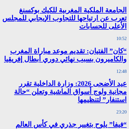
الجامعة الملكية المغربية للكيك بوكسنغ
تعرب عن ارتياحها للتجاوب الإيجابي للمجلس
الأعلى للحسابات
10:52
“كان” الفتيان: تقديم موعد مباراة المغرب
والكاميرون بسبب نهائي دوري أبطال إفريقيا
12:48
عيد الأضحى 2026: وزارة الداخلية تقرر
مجانية ولوج أسواق الماشية وتعلن “حالة
استنفار” لتنظيمها
23:20
“فيفا” يلوح بتغيير جذري في كأس العالم