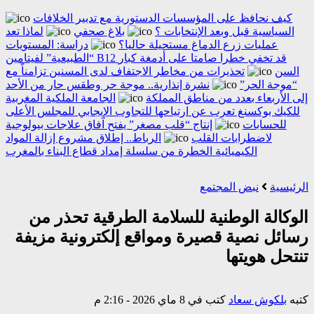
كيف نحافظ على المؤسسات الدستورية مع تدبير الخلافات
السياسية قبل وبعد الإنتخابات ؟
بلاغ صحفي
لماذا تعد
عمليات زرع الدماغ مستحيلة حاليا؟
دراسة: المستويات
“الطبيعية” لفيتامين B12 قد تخفي خطرا صامتا على أدمغة كبار
السن
تحذيرات من مخاطر الاجتفاف لدى المسنين تزامناً مع
“موجة الحر”
نشرة إنذارية.. موجة حر وطقس حار من الأحد
إلى الأربعاء بعدد من مناطق المملكة
الجامعة الملكية المغربية
للكيك بوكسنغ تعرب عن ارتياحها للتجاوب الإيجابي للمجلس الأعلى
للحسابات
إنتاج “قلب مصغر” يفتح آفاق علاجات بيولوجية
لاضطرابات القلب
الرباط.. إطلاق مشروع إزالة المواد
الكيميائية الخطرة من سلسلة إمداد قطاع البناء بالمغرب
الرئيسية
نبض المجتمع
الوكالة الوطنية للسلامة الطرقية تحذر من
رسائل نصية قصيرة ومواقع إلكترونية مزيفة
تنتحل هويتها
كتبه
بلكوش سعاد
كتب في 8 ماي 2026 - 2:16 م