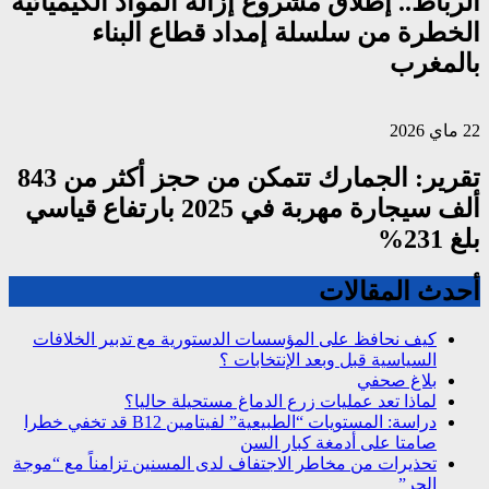
الرباط.. إطلاق مشروع إزالة المواد الكيميائية
الخطرة من سلسلة إمداد قطاع البناء
بالمغرب
22 ماي 2026
تقرير: الجمارك تتمكن من حجز أكثر من 843
ألف سيجارة مهربة في 2025 بارتفاع قياسي
بلغ 231%
أحدث المقالات
كيف نحافظ على المؤسسات الدستورية مع تدبير الخلافات
السياسية قبل وبعد الإنتخابات ؟
بلاغ صحفي
لماذا تعد عمليات زرع الدماغ مستحيلة حاليا؟
دراسة: المستويات “الطبيعية” لفيتامين B12 قد تخفي خطرا
صامتا على أدمغة كبار السن
تحذيرات من مخاطر الاجتفاف لدى المسنين تزامناً مع “موجة
الحر”