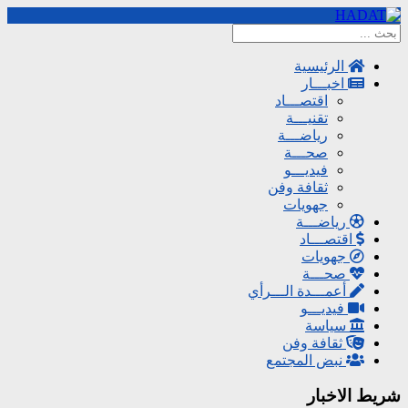
الرئيسية
اخبـــار
اقتصـــاد
تقنيـــة
رياضـــة
صحـــة
فيديـــو
ثقافة وفن
جهويات
رياضـــة
اقتصـــاد
جهويات
صحـــة
أعمـــدة الـــرأي
فيديـــو
سياسة
ثقافة وفن
نبض المجتمع
شريط الاخبار