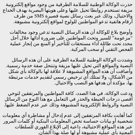
حذرت الوكالة الوطنية للسلامة الطرقية من وجود مواقع إلكترونية
مزيفة تستخدم روابطا تحيل عليها وعلى هويتها البصرية بهدف الخداع
والاحتيال، وذلك عبر بعث رسائل نصية قصيرة SMS من طرف
أرقام هاتفية تدعو المواطنين للولوج لمواقع إلكترونية مشبوهة.
وأوضح بلاغ للوكالة أن هذه الرسائل النصية تدعي وجود مخالفات
“مزعومة” للسير وتحث المواطنين على ضرورة أدائها خلال أجل
محدد تحت طائلة أداء مستحقات للتأخير أو المنع من إنجاز عملية
الفحص التقني أو سحب المركبة.
وشددت الوكالة الوطنية للسلامة الطرقية على أن هذه الرسائل
النصية والمواقع التي تحيل عليها مزيفة وتنتحل صفة خدمة رسمية.
وأضافت أن هذه المواقع المشبوهة لا علاقة لها بالوكالة بأي شكل
من الأشكال، ولا تمتلك أي ترخيص رسمي لتقديم خدمات مرتبطة
بها، مؤكدة أن هدفها هو النصب والاحتيال.
ودعت الوكالة، في هذا الصدد، كافة المواطنين والمرتفقين لتوخي
أقصى درجات الحيطة والحذر في التعامل مع هذا النوع من الرسائل
النصية والروابط الإلكترونية المشبوهة وذلك عبر عدم الضغط عليها.
كما أهابت بكافة المرتفقين إلى عدم إدخال أو مشاطرة أي معلومات
شخصية أو بيانات حساسة تخص المعلومات البنكية أو كلمات المرور
عبر هذه المواقع الاحتيالية، داعية إلى الإبلاغ الفوري للسلطات
المعنية بأي عملية مشبوهة أو لها صلة بهذا الشأن.