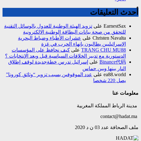
أحدث التعليقات
EarnestSax
على
تزويد الهيئة الوطنية للعدول بالوسائل التقنية
للتحقق من صحة بيانات البطاقة الوطنية الالكترونية
Christen Navalta
على
عشرات الأطباء وضباط البحرية
الإسرائيليين يطالبون بإنهاء الحرب في غزة
TRANG CHU MU88
على
كيف نحافظ على المؤسسات
الدستورية مع تدبير الخلافات السياسية قبل وبعد الإنتخابات ؟
Binance代码
على
إسرائيل تدرس خطةجديدة لوقف إطلاق
النار بينها وبين حماس
ea88.world
على
عدد الموقوفين بسبب تزوير “وثائق كورونا”
يصل 220 شخصا
معلومات عنا
مدينة الرباط المملكة المغربية
contact@hadat.ma
ملف الصحافة عدد 03 ن د 2020