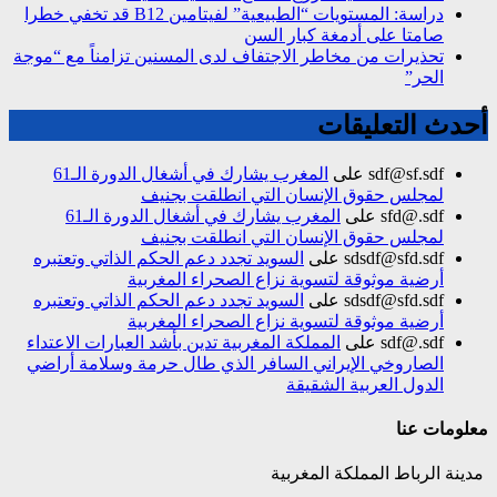
دراسة: المستويات “الطبيعية” لفيتامين B12 قد تخفي خطرا
صامتا على أدمغة كبار السن
تحذيرات من مخاطر الاجتفاف لدى المسنين تزامناً مع “موجة
الحر”
أحدث التعليقات
sdf@sf.sdf
على
المغرب يشارك في أشغال الدورة الـ61
لمجلس حقوق الإنسان التي انطلقت بجنيف
sfd@.sdf
على
المغرب يشارك في أشغال الدورة الـ61
لمجلس حقوق الإنسان التي انطلقت بجنيف
sdsdf@sfd.sdf
على
السويد تجدد دعم الحكم الذاتي وتعتبره
أرضية موثوقة لتسوية نزاع الصحراء المغربية
sdsdf@sfd.sdf
على
السويد تجدد دعم الحكم الذاتي وتعتبره
أرضية موثوقة لتسوية نزاع الصحراء المغربية
sdf@.sdf
على
المملكة المغربية تدين بأشد العبارات الاعتداء
الصاروخي الإيراني السافر الذي طال حرمة وسلامة أراضي
الدول العربية الشقيقة
معلومات عنا
مدينة الرباط المملكة المغربية