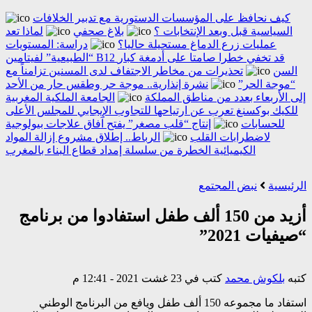
كيف نحافظ على المؤسسات الدستورية مع تدبير الخلافات
السياسية قبل وبعد الإنتخابات ؟
بلاغ صحفي
لماذا تعد
عمليات زرع الدماغ مستحيلة حاليا؟
دراسة: المستويات
“الطبيعية” لفيتامين B12 قد تخفي خطرا صامتا على أدمغة كبار
السن
تحذيرات من مخاطر الاجتفاف لدى المسنين تزامناً مع
“موجة الحر”
نشرة إنذارية.. موجة حر وطقس حار من الأحد
إلى الأربعاء بعدد من مناطق المملكة
الجامعة الملكية المغربية
للكيك بوكسنغ تعرب عن ارتياحها للتجاوب الإيجابي للمجلس الأعلى
للحسابات
إنتاج “قلب مصغر” يفتح آفاق علاجات بيولوجية
لاضطرابات القلب
الرباط.. إطلاق مشروع إزالة المواد
الكيميائية الخطرة من سلسلة إمداد قطاع البناء بالمغرب
الرئيسية
نبض المجتمع
أزيد من 150 ألف طفل استفادوا من برنامج
“صيفيات 2021”
كتبه
بلكوش محمد
كتب في 23 غشت 2021 - 12:41 م
استفاد ما مجموعه 150 ألف طفل ويافع من البرنامج الوطني