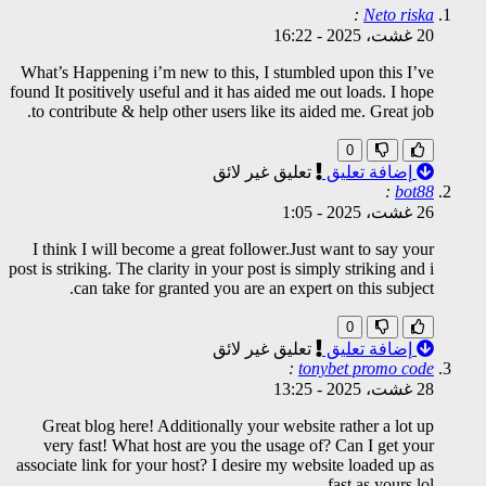
:
Neto riska
20 غشت، 2025
-
16:22
What’s Happening i’m new to this, I stumbled upon this I’ve
found It positively useful and it has aided me out loads. I hope
to contribute & help other users like its aided me. Great job.
0
إضافة تعليق
تعليق غير لائق
:
bot88
26 غشت، 2025
-
1:05
I think I will become a great follower.Just want to say your
post is striking. The clarity in your post is simply striking and i
can take for granted you are an expert on this subject.
0
إضافة تعليق
تعليق غير لائق
:
tonybet promo code
28 غشت، 2025
-
13:25
Great blog here! Additionally your website rather a lot up
very fast! What host are you the usage of? Can I get your
associate link for your host? I desire my website loaded up as
fast as yours lol