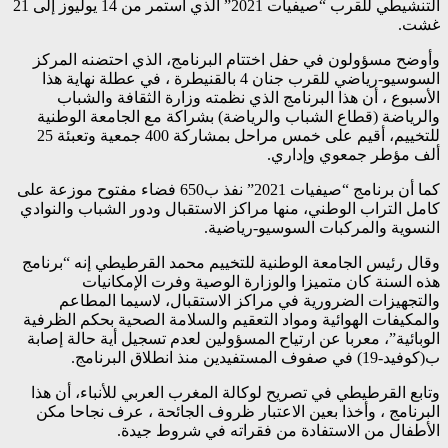
التنشيطي للقرب “صيفيات 2021” الذي استمر من 14 يوليوز إلى 21
غشت.
وأوضح مسؤولون في حفل اختتام البرنامج، الذي احتضنه المركز
السوسيو-رياضي للقرب جنان 4 بالقنيطرة ، في عطلة نهاية هذا
الأسبوع ، أن هذا البرنامج الذي نظمته وزارة الثقافة والشباب
والرياضة (قطاع الشباب والرياضة) بشراكة مع الجامعة الوطنية
للتخييم، أقيم على خمس مراحل بمشاركة 400 جمعية وتعبئة 25
ألف مؤطر جمعوي وإداري.
كما أن برنامج “صيفيات 2021” نفذ ب650 فضاء مفتوح موزعة على
كامل التراب الوطني، منها مراكز الاستقبال ودور الشباب والنوادي
النسوية والمركبات السوسيو-رياضية.
وقال رئيس الجامعة الوطنية للتخييم محمد القرطيطي إنه “برنامج
هذه السنة كان متميزا والوزارة الوصية وفرت الإمكانيات
والتجهيزات الضرورية في مراكز الاستقبال، لاسيما المطاعم
والمكيفات الهوائية ومواد التعقيم والسلامة الصحية بحكم الظرفية
الوبائية”، معربا عن ارتياح المسؤولين لعدم تسجيل أية حالة إصابة
ب(كوفيد-19) في صفوف المستفيدين منذ انطلاق البرنامج.
وتابع القرطيطي في تصريح لوكالة المغرب العربي للأنباء، أن هذا
البرنامج ، وأخذا بعين الاعتبار ظروف الجائحة ، عرف نجاحا مكن
الأطفال من الاستفادة من فقراته في شروط جيدة.