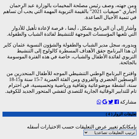
ومن جهته، وصف رئيس مصلحة المخيمات بالوزارة عبد الرحمان
أجباري “صيفيات 2021” بالقيمة التربوية المهمة التي يجب أن تساهم
في تنمية الأجيال الصاعدة.
وأشار إلى أن البرنامج يشكل ، أيضا ، فرصة لإعادة تأهيل للأدوار
التي تلعبها المؤسسات الموجهة للتنشيط لفائدة الشباب والطفولة.
وبدوره، سجل مدير الشباب والطفولة والشؤون النسوية عثمان كاير
أن هذا البرنامج حقق الأهداف المسطرة كالولوج إلى التنشيط
التربوي لفائدة الأطفال والشباب، خاصة في هذه الفترة الموسومة
بالجائحة.
واقترح البرنامج الوطني التنشيطي الموجه للأطفال المنحدرين من
الوسطين الحضري والقروي ومن الفئة العمرية 7-15 سنة و15-18
سنة، أنشطة موضوعاتية وثقافية ورياضية وتحسيسية، في احترام
تام للتدابير الوقائية الجارية للتصدي لتفشي المتحور الجديد للكوفيد.
مشاركة
تعليقات الزوار ( 4 )
بإمكانكم تغيير عرض التعليقات حسب الاختيارات أسفله