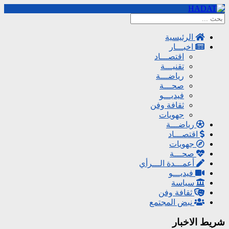
الرئيسية
اخبـــار
اقتصـــاد
تقنيـــة
رياضـــة
صحـــة
فيديـــو
ثقافة وفن
جهويات
رياضـــة
اقتصـــاد
جهويات
صحـــة
أعمـــدة الـــرأي
فيديـــو
سياسة
ثقافة وفن
نبض المجتمع
شريط الاخبار