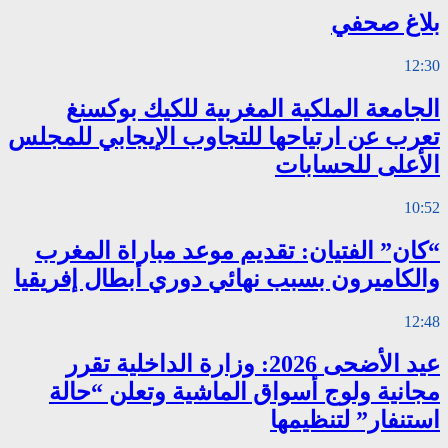
بلاغ صحفي
12:30
الجامعة الملكية المغربية للكيك بوكسنغ
تعرب عن ارتياحها للتجاوب الإيجابي للمجلس
الأعلى للحسابات
10:52
“كان” الفتيان: تقديم موعد مباراة المغرب
والكاميرون بسبب نهائي دوري أبطال إفريقيا
12:48
عيد الأضحى 2026: وزارة الداخلية تقرر
مجانية ولوج أسواق الماشية وتعلن “حالة
استنفار” لتنظيمها