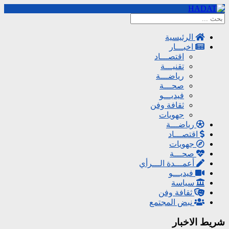
الرئيسية
اخبـــار
اقتصـــاد
تقنيـــة
رياضـــة
صحـــة
فيديـــو
ثقافة وفن
جهويات
رياضـــة
اقتصـــاد
جهويات
صحـــة
أعمـــدة الـــرأي
فيديـــو
سياسة
ثقافة وفن
نبض المجتمع
شريط الاخبار