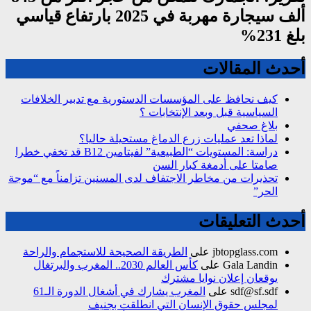
ألف سيجارة مهربة في 2025 بارتفاع قياسي
بلغ 231%
أحدث المقالات
كيف نحافظ على المؤسسات الدستورية مع تدبير الخلافات
السياسية قبل وبعد الإنتخابات ؟
بلاغ صحفي
لماذا تعد عمليات زرع الدماغ مستحيلة حاليا؟
دراسة: المستويات “الطبيعية” لفيتامين B12 قد تخفي خطرا
صامتا على أدمغة كبار السن
تحذيرات من مخاطر الاجتفاف لدى المسنين تزامناً مع “موجة
الحر”
أحدث التعليقات
jbtopglass.com
على
الطريقة الصحيحة للاستجمام والراحة
Gala Landin
على
كأس العالم 2030.. المغرب والبرتغال
يوقعان إعلان نوايا مشترك
sdf@sf.sdf
على
المغرب يشارك في أشغال الدورة الـ61
لمجلس حقوق الإنسان التي انطلقت بجنيف