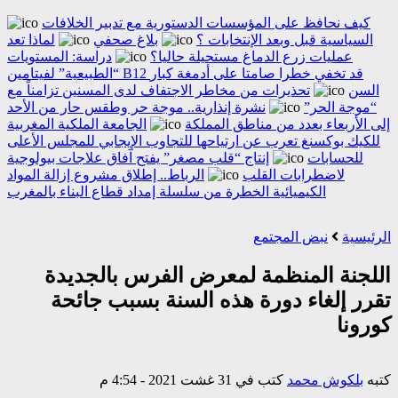
كيف نحافظ على المؤسسات الدستورية مع تدبير الخلافات
السياسية قبل وبعد الإنتخابات ؟
بلاغ صحفي
لماذا تعد
عمليات زرع الدماغ مستحيلة حاليا؟
دراسة: المستويات
“الطبيعية” لفيتامين B12 قد تخفي خطرا صامتا على أدمغة كبار
السن
تحذيرات من مخاطر الاجتفاف لدى المسنين تزامناً مع
“موجة الحر”
نشرة إنذارية.. موجة حر وطقس حار من الأحد
إلى الأربعاء بعدد من مناطق المملكة
الجامعة الملكية المغربية
للكيك بوكسنغ تعرب عن ارتياحها للتجاوب الإيجابي للمجلس الأعلى
للحسابات
إنتاج “قلب مصغر” يفتح آفاق علاجات بيولوجية
لاضطرابات القلب
الرباط.. إطلاق مشروع إزالة المواد
الكيميائية الخطرة من سلسلة إمداد قطاع البناء بالمغرب
الرئيسية
نبض المجتمع
اللجنة المنظمة لمعرض الفرس بالجديدة
تقرر إلغاء دورة هذه السنة بسبب جائحة
كورونا
كتبه
بلكوش محمد
كتب في 31 غشت 2021 - 4:54 م