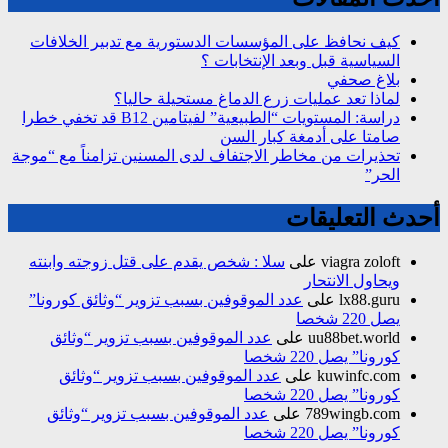
كيف نحافظ على المؤسسات الدستورية مع تدبير الخلافات
السياسية قبل وبعد الإنتخابات ؟
بلاغ صحفي
لماذا تعد عمليات زرع الدماغ مستحيلة حاليا؟
دراسة: المستويات “الطبيعية” لفيتامين B12 قد تخفي خطرا
صامتا على أدمغة كبار السن
تحذيرات من مخاطر الاجتفاف لدى المسنين تزامناً مع “موجة
الحر”
أحدث التعليقات
viagra zoloft
على
سلا : شخص يقدم على قتل زوجته وابنته
ويحاول الانتحار
lx88.guru
على
عدد الموقوفين بسبب تزوير “وثائق كورونا”
يصل 220 شخصا
uu88bet.world
على
عدد الموقوفين بسبب تزوير “وثائق
كورونا” يصل 220 شخصا
kuwinfc.com
على
عدد الموقوفين بسبب تزوير “وثائق
كورونا” يصل 220 شخصا
789wingb.com
على
عدد الموقوفين بسبب تزوير “وثائق
كورونا” يصل 220 شخصا