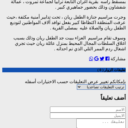
بمسقط رأسه بقرية اغران التابعة ترابيا لجماعة تمروت ، عمالة
شفشاون وذلك بحضور جماهيري كبير .
وجرت مراسيم جنازة الطفل ريان ، تحت تدابير أمنية مكثفة ،حيث
عرفت المنطقة اكتظاظا كبير بفعل توافد آلاف المواطنين لتوديع
الطفل ريان والصلاة عليه بمصلى القرية .
وسوف تقام مراسيم العزاء ببيت جد الطفل ريان وذلك بسبب
اغلاق السلطات المجال المحيط بمنزل عائلة ريان حيث تجري
اشغال ردم الممر التلي الذي تم احداثه .
مشاركة
تعليقات الزوار ( 0 )
بإمكانكم تغيير عرض التعليقات حسب الاختيارات أسفله
أضف تعليقاً