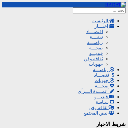
الرئيسية
اخبـــار
اقتصـــاد
تقنيـــة
رياضـــة
صحـــة
فيديـــو
ثقافة وفن
جهويات
رياضـــة
اقتصـــاد
جهويات
صحـــة
أعمـــدة الـــرأي
فيديـــو
سياسة
ثقافة وفن
نبض المجتمع
شريط الاخبار