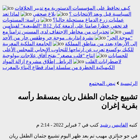
كيف نحافظ على المؤسسات الدستورية مع تدبير الخلافات
السياسية قبل وبعد الإنتخابات ؟
بلاغ صحفي
لماذا تعد
عمليات زرع الدماغ مستحيلة حاليا؟
دراسة: المستويات
“الطبيعية” لفيتامين B12 قد تخفي خطرا صامتا على أدمغة كبار
السن
تحذيرات من مخاطر الاجتفاف لدى المسنين تزامناً مع
“موجة الحر”
نشرة إنذارية.. موجة حر وطقس حار من الأحد
إلى الأربعاء بعدد من مناطق المملكة
الجامعة الملكية المغربية
للكيك بوكسنغ تعرب عن ارتياحها للتجاوب الإيجابي للمجلس الأعلى
للحسابات
إنتاج “قلب مصغر” يفتح آفاق علاجات بيولوجية
لاضطرابات القلب
الرباط.. إطلاق مشروع إزالة المواد
الكيميائية الخطرة من سلسلة إمداد قطاع البناء بالمغرب
الرئيسية
نبض المجتمع
تشييع جثمان الطفل ريان بمسقط رأسه
بقرية إغران
كتبه
الفانيس رشيد
كتب في 7 فبراير 2022 - 2:14 م
في جو جنائزي مهيب تم بعد ظهر اليوم تشييع جثمان الطفل ريان