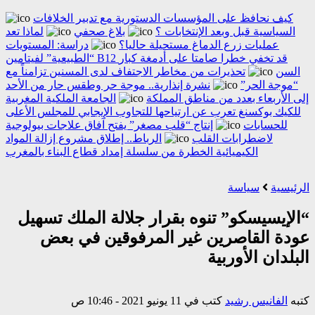
كيف نحافظ على المؤسسات الدستورية مع تدبير الخلافات
السياسية قبل وبعد الإنتخابات ؟
بلاغ صحفي
لماذا تعد
عمليات زرع الدماغ مستحيلة حاليا؟
دراسة: المستويات
“الطبيعية” لفيتامين B12 قد تخفي خطرا صامتا على أدمغة كبار
السن
تحذيرات من مخاطر الاجتفاف لدى المسنين تزامناً مع
“موجة الحر”
نشرة إنذارية.. موجة حر وطقس حار من الأحد
إلى الأربعاء بعدد من مناطق المملكة
الجامعة الملكية المغربية
للكيك بوكسنغ تعرب عن ارتياحها للتجاوب الإيجابي للمجلس الأعلى
للحسابات
إنتاج “قلب مصغر” يفتح آفاق علاجات بيولوجية
لاضطرابات القلب
الرباط.. إطلاق مشروع إزالة المواد
الكيميائية الخطرة من سلسلة إمداد قطاع البناء بالمغرب
الرئيسية
سياسة
“الإيسيسكو” تنوه بقرار جلالة الملك تسهيل
عودة القاصرين غير المرفوقين في بعض
البلدان الأوربية
كتبه
الفانيس رشيد
كتب في 11 يونيو 2021 - 10:46 ص