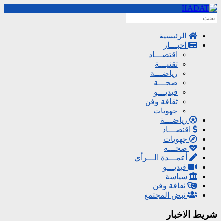
الرئيسية
اخبـــار
اقتصـــاد
تقنيـــة
رياضـــة
صحـــة
فيديـــو
ثقافة وفن
جهويات
رياضـــة
اقتصـــاد
جهويات
صحـــة
أعمـــدة الـــرأي
فيديـــو
سياسة
ثقافة وفن
نبض المجتمع
شريط الاخبار