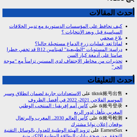
أحدث المقالات
كيف نحافظ على المؤسسات الدستورية مع تدبير الخلافات
السياسية قبل وبعد الإنتخابات ؟
بلاغ صحفي
لماذا تعد عمليات زرع الدماغ مستحيلة حاليا؟
دراسة: المستويات “الطبيعية” لفيتامين B12 قد تخفي خطرا
صامتا على أدمغة كبار السن
تحذيرات من مخاطر الاجتفاف لدى المسنين تزامناً مع “موجة
الحر”
أحدث التعليقات
tiktok账号出售
على
الاستعدادات جارية لضمان انطلاق وسير
الموسم الفلاحي 2021- 2022 في أفضل الظروف
tk账号登录
على
كأس أمم إفريقيا : المنتخب الوطني
المغربي يتأهل لدور الربع
tk账号检测
على
كأس العالم 2030.. المغرب والبرتغال
يوقعان إعلان نوايا مشترك
EarnestSax
على
تزويد الهيئة الوطنية للعدول بالوسائل التقنية
للتحقق من صحة بيانات البطاقة الوطنية الالكترونية