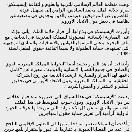
نوهت منظمة العالم الإسلامي للتربية والعلوم والثقافة (إيسيسكو)
بقرار جلالة الملك محمد السادس، الرامي إلى تسهيل عودة
القاصرين غير المرفوقين بذويهم، والذين يوجدون في وضعية غير
نظامية في بعض دول الاتحاد الأوروبي.
وأبرزت الإيسيسكو في بلاغ لها، أن قرار جلالة الملك “يأتي ليؤكد
على المقاربة الإنسانية المسؤولة للمملكة المغربية في التعاطي مع
ملف الهجرة، وعلى التزامها بالقوانين والاتفاقيات والمبادئ التوجيهية
التي تستهدف حماية الطفولة ولا سيما اتفاقية حقوق الطفل لسنة
1989”.
وأضافت أن هذا القرار يجسد أيضا “انخراط المملكة المغربية القوي
والصادق في جميع القضايا الإنسانية والدولية”، معبرة عن “كامل
دعمها لهذا القرار وللمقاربة الرشيدة النابعة من روح الشراكة
الحقيقية بين المملكة المغربية ودول الاتحاد الأوروبي في تحقيق
السلم والاستقرار والعيش الكريم”.
ودعت “الإيسيسكو” في هذا السياق، إلى”ضرورة بناء حوار عقلاني
بين دول الاتحاد الأوروبي ودول جنوب المتوسط في هذا الملف
الحساس والنأي به عن كل الاعتبارات التي من شأنها عرقلة الجهود
الدولية الرامية إلى تعزيز حماية حقوق المهاجرين”.
وأكدت أن المملكة تعتبر نموذجا متميزا في التعاون الإقليمي الناجح
في عدد من القضايا الحيوية، باعتبارها بلد عبور واستقرار للمهاجرين