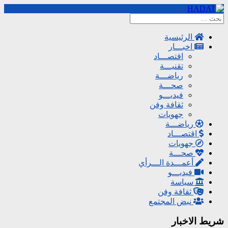
الرئيسية
اخبـــار
اقتصـــاد
تقنيـــة
رياضـــة
صحـــة
فيديـــو
ثقافة وفن
جهويات
رياضـــة
اقتصـــاد
جهويات
صحـــة
أعمـــدة الـــرأي
فيديـــو
سياسة
ثقافة وفن
نبض المجتمع
شريط الاخبار