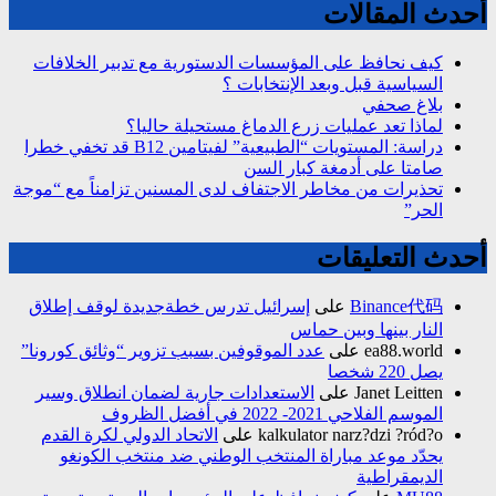
أحدث المقالات
كيف نحافظ على المؤسسات الدستورية مع تدبير الخلافات
السياسية قبل وبعد الإنتخابات ؟
بلاغ صحفي
لماذا تعد عمليات زرع الدماغ مستحيلة حاليا؟
دراسة: المستويات “الطبيعية” لفيتامين B12 قد تخفي خطرا
صامتا على أدمغة كبار السن
تحذيرات من مخاطر الاجتفاف لدى المسنين تزامناً مع “موجة
الحر”
أحدث التعليقات
Binance代码
على
إسرائيل تدرس خطةجديدة لوقف إطلاق
النار بينها وبين حماس
ea88.world
على
عدد الموقوفين بسبب تزوير “وثائق كورونا”
يصل 220 شخصا
Janet Leitten
على
الاستعدادات جارية لضمان انطلاق وسير
الموسم الفلاحي 2021- 2022 في أفضل الظروف
kalkulator narz?dzi ?ród?o
على
الاتحاد الدولي لكرة القدم
يحدّد موعد مباراة المنتخب الوطني ضد منتخب الكونغو
الديمقراطية