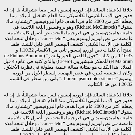
خلافاَ للاعتقاد السائد فإن لوريم إيبسوم ليس نصاَ عشوائياً، بل إن له
جذور في الأدب اللاتيني الكلاسيكي منذ العام 45 قبل الميلاد، مما
يجعله أكثر من 2000 عام في القدم. قام البروفيسور “ريتشارد ماك
لينتوك” (Richard McClintock) وهو بروفيسور اللغة اللاتينية في
جامعة هامبدن-سيدني في فيرجينيا بالبحث عن أصول كلمة لاتينية
غامضة في نص لوريم إيبسوم وهي “consectetur”، وخلال تتبعه لهذه
الكلمة في الأدب اللاتيني اكتشف المصدر الغير قابل للشك. فلقد
اتضح أن كلمات نص لوريم إيبسوم تأتي من الأقسام 1.10.32 و
1.10.33 من كتاب “حول أقاصي الخير والشر” (de Finibus Bonorum
et Malorum) للمفكر شيشيرون (Cicero) والذي كتبه في عام 45 قبل
الميلاد. هذا الكتاب هو بمثابة مقالة علمية مطولة في نظرية الأخلاق،
وكان له شعبية كبيرة في عصر النهضة. السطر الأول من لوريم
إيبسوم “Lorem ipsum dolor sit amet..” يأتي من سطر في القسم
1.20.32 من هذا الكتاب.
خلافاَ للاعتقاد السائد فإن لوريم إيبسوم ليس نصاَ عشوائياً، بل إن له
جذور في الأدب اللاتيني الكلاسيكي منذ العام 45 قبل الميلاد، مما
يجعله أكثر من 2000 عام في القدم. قام البروفيسور “ريتشارد ماك
لينتوك” (Richard McClintock) وهو بروفيسور اللغة اللاتينية في
جامعة هامبدن-سيدني في فيرجينيا بالبحث عن أصول كلمة لاتينية
غامضة في نص لوريم إيبسوم وهي “consectetur”، وخلال تتبعه لهذه
الكلمة في الأدب اللاتيني اكتشف المصدر الغير قابل للشك. فلقد
اتضح أن كلمات نص لوريم إيبسوم تأتي من الأقسام 1.10.32 و