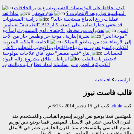
كيف نحافظ على المؤسسات الدستورية مع تدبير الخلافات
السياسية قبل وبعد الإنتخابات ؟
بلاغ صحفي
لماذا تعد
عمليات زرع الدماغ مستحيلة حاليا؟
دراسة: المستويات
“الطبيعية” لفيتامين B12 قد تخفي خطرا صامتا على أدمغة كبار
السن
تحذيرات من مخاطر الاجتفاف لدى المسنين تزامناً مع
“موجة الحر”
نشرة إنذارية.. موجة حر وطقس حار من الأحد
إلى الأربعاء بعدد من مناطق المملكة
الجامعة الملكية المغربية
للكيك بوكسنغ تعرب عن ارتياحها للتجاوب الإيجابي للمجلس الأعلى
للحسابات
إنتاج “قلب مصغر” يفتح آفاق علاجات بيولوجية
لاضطرابات القلب
الرباط.. إطلاق مشروع إزالة المواد
الكيميائية الخطرة من سلسلة إمداد قطاع البناء بالمغرب
الرئيسية
افتتاحية
قالب فاست نيوز
كتبه
admin
كتب في 15 دجنبر 2014 - 6:13 م
للمهتمين قمنا بوضع نص لوريم إبسوم القياسي والمُستخدم منذ
القرن الخامس عشر في الأسفل. للمهتمين قمنا بوضع نص لوريم
إبسوم القياسي والمُستخدم منذ القرن الخامس عشر في الأسفل
والمُستخدم منذ القرن الخامس عشر في الأسفل.