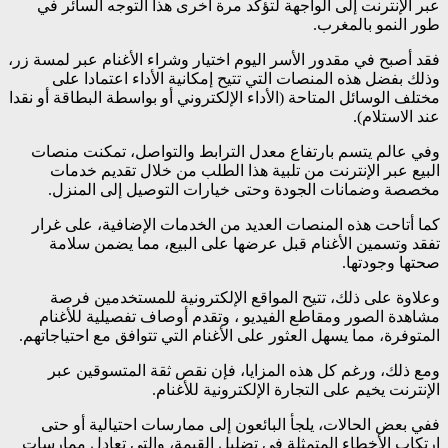
عبر الإنترنت إلى الواجهة لتؤكد مرة أخرى هذا التوجه السائر في
طور النمو بالمغرب.
فقد أصبح في مقدور الأسر اليوم اختيار وشراء الأغنام عبر لمسة زر،
وذلك بفضل هذه المنصات التي تتيح إمكانية الأداء اعتمادا على
مختلف الوسائل المتاحة (الأداء الإلكتروني أو بواسطة البطاقة أو نقدا
عند الاستلام).
وفي عالم يتسم بارتفاع معدل الترابط والتواصل، تمكنت منصات
البيع عبر الإنترنت من تلبية هذا الطلب من خلال تقديم خدمات
مخصصة وضمانات الجودة وحتى خيارات التوصيل إلى المنزل.
كما أتاحت هذه المنصات العديد من الخدمات الإضافية، على غرار
تفقد وتسمين الأغنام قبل عرضها على البيع، مما يضمن سلامة
صحتها وجودتها.
وعلاوة على ذلك، تتيح المواقع الإلكترونية للمستخدمين فرصة
مشاهدة الصور ومقاطع الفيديو ، وتقدم أوصاف تفصيلية للأغنام
المتوفرة، مما يسهل العثور على الأغنام التي تتوافق مع احتياجاتهم.
ومع ذلك، ورغم كل هذه المزايا، فإن نقص ثقة المتسوقين عبر
الإنترنت يخيم على التجارة الإلكترونية للأغنام.
ففي بعض الحالات، يلجأ البائعون إلى ممارسات احتيالية أو حتى
ارتكاب الأخطاء المتمثلة في تضليل القيمة، والتي تعادل ممارسات