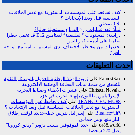
كيف نحافظ على المؤسسات الدستورية مع تدبير الخلافات
السياسية قبل وبعد الإنتخابات ؟
بلاغ صحفي
لماذا تعد عمليات زرع الدماغ مستحيلة حاليا؟
دراسة: المستويات “الطبيعية” لفيتامين B12 قد تخفي خطرا
صامتا على أدمغة كبار السن
تحذيرات من مخاطر الاجتفاف لدى المسنين تزامناً مع “موجة
الحر”
أحدث التعليقات
EarnestSax
على
تزويد الهيئة الوطنية للعدول بالوسائل التقنية
للتحقق من صحة بيانات البطاقة الوطنية الالكترونية
Christen Navalta
على
عشرات الأطباء وضباط البحرية
الإسرائيليين يطالبون بإنهاء الحرب في غزة
TRANG CHU MU88
على
كيف نحافظ على المؤسسات
الدستورية مع تدبير الخلافات السياسية قبل وبعد الإنتخابات ؟
Binance代码
على
إسرائيل تدرس خطةجديدة لوقف إطلاق
النار بينها وبين حماس
ea88.world
على
عدد الموقوفين بسبب تزوير “وثائق كورونا”
يصل 220 شخصا