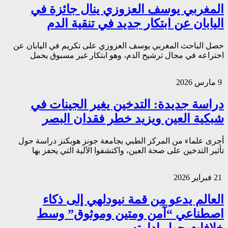
المغربي يوسف العزوزي ينال جائزة في
اليابان عن ابتكار جديد في تنقية الدم
حصل الباحث المغربي يوسف العزوزي على تكريم في اليابان عن
اختراعه في مجال ترشيح الدم، وهو ابتكار غير مسبوق يحمل
9 مارس 2026
دراسة جديدة: التدخين يغير الجينات في
شبكية العين ويزيد خطر فقدان البصر
أجرى علماء من المركز الطبي بجامعة جونز هوبكنز دراسة حول
تأثير التدخين على صحة العين، واكتشفوا الآلية التي يحفز بها
21 فبراير 2026
العالم يدعو من قمة نيودلهي إلى ذكاء
اصطناعي “آمن ومتين وموثوق” وسط
خلافات حول إدارته