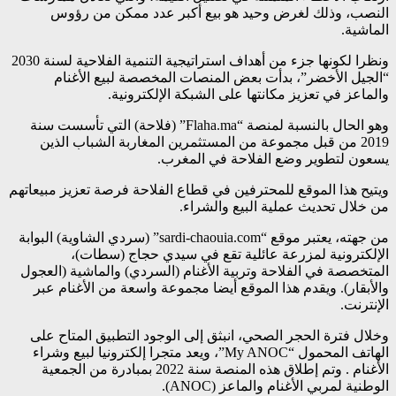
النصب، وذلك لغرض وحيد هو بيع أكبر عدد ممكن من رؤوس
الماشية.
ونظرا لكونها جزء من أهداف استراتيجية التنمية الفلاحية لسنة 2030
“الجيل الأخضر”، بدأت بعض المنصات المخصصة لبيع الأغنام
والماعز في تعزيز مكانتها على الشبكة الإلكترونية.
وهو الحال بالنسبة لمنصة “Flaha.ma” (فلاحة) التي تأسست سنة
2019 من قبل مجموعة من المستثمرين المغاربة الشباب الذين
يسعون لتطوير وضع الفلاحة في المغرب.
ويتيح هذا الموقع للمحترفين في قطاع الفلاحة فرصة تعزيز مبيعاتهم
من خلال تحديث عملية البيع والشراء.
من جهته، يعتبر موقع “sardi-chaouia.com” (سردي الشاوية) البوابة
الإلكترونية لمزرعة عائلية تقع في سيدي حجاج (سطات)،
المتخصصة في الفلاحة وتربية الأغنام (السردي) والماشية (العجول
والأبقار). ويقدم هذا الموقع أيضا مجموعة واسعة من الأغنام عبر
الإنترنت.
وخلال فترة الحجر الصحي، انبثق إلى الوجود التطبيق المتاح على
الهاتف المحمول “My ANOC”، ويعد متجرا إلكترونيا لبيع وشراء
الأغنام . وتم إطلاق هذه المنصة سنة 2022 بمبادرة من الجمعية
الوطنية لمربي الأغنام والماعز (ANOC).