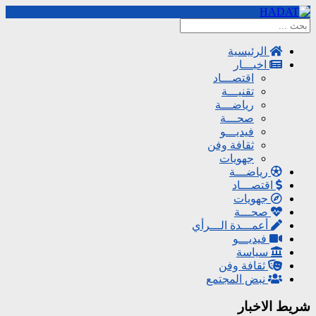
الرئيسية
اخبـــار
اقتصـــاد
تقنيـــة
رياضـــة
صحـــة
فيديـــو
ثقافة وفن
جهويات
رياضـــة
اقتصـــاد
جهويات
صحـــة
أعمـــدة الـــرأي
فيديـــو
سياسة
ثقافة وفن
نبض المجتمع
شريط الاخبار