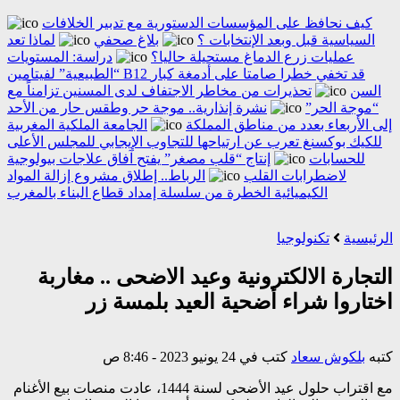
كيف نحافظ على المؤسسات الدستورية مع تدبير الخلافات
السياسية قبل وبعد الإنتخابات ؟
بلاغ صحفي
لماذا تعد
عمليات زرع الدماغ مستحيلة حاليا؟
دراسة: المستويات
“الطبيعية” لفيتامين B12 قد تخفي خطرا صامتا على أدمغة كبار
السن
تحذيرات من مخاطر الاجتفاف لدى المسنين تزامناً مع
“موجة الحر”
نشرة إنذارية.. موجة حر وطقس حار من الأحد
إلى الأربعاء بعدد من مناطق المملكة
الجامعة الملكية المغربية
للكيك بوكسنغ تعرب عن ارتياحها للتجاوب الإيجابي للمجلس الأعلى
للحسابات
إنتاج “قلب مصغر” يفتح آفاق علاجات بيولوجية
لاضطرابات القلب
الرباط.. إطلاق مشروع إزالة المواد
الكيميائية الخطرة من سلسلة إمداد قطاع البناء بالمغرب
الرئيسية
تكنولوجيا
التجارة الالكترونية وعيد الاضحى .. مغاربة
اختاروا شراء أضحية العيد بلمسة زر
كتبه
بلكوش سعاد
كتب في 24 يونيو 2023 - 8:46 ص
مع اقتراب حلول عيد الأضحى لسنة 1444، عادت منصات بيع الأغنام