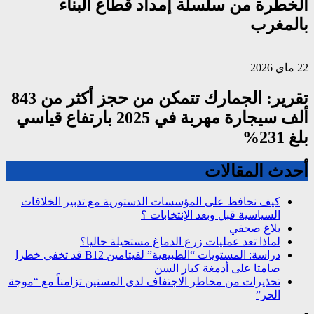
الخطرة من سلسلة إمداد قطاع البناء
بالمغرب
22 ماي 2026
تقرير: الجمارك تتمكن من حجز أكثر من 843
ألف سيجارة مهربة في 2025 بارتفاع قياسي
بلغ 231%
أحدث المقالات
كيف نحافظ على المؤسسات الدستورية مع تدبير الخلافات
السياسية قبل وبعد الإنتخابات ؟
بلاغ صحفي
لماذا تعد عمليات زرع الدماغ مستحيلة حاليا؟
دراسة: المستويات “الطبيعية” لفيتامين B12 قد تخفي خطرا
صامتا على أدمغة كبار السن
تحذيرات من مخاطر الاجتفاف لدى المسنين تزامناً مع “موجة
الحر”