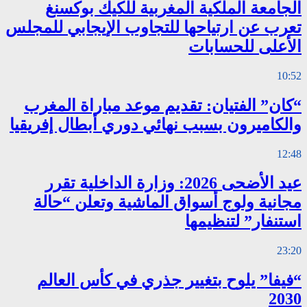
الجامعة الملكية المغربية للكيك بوكسنغ
تعرب عن ارتياحها للتجاوب الإيجابي للمجلس
الأعلى للحسابات
10:52
“كان” الفتيان: تقديم موعد مباراة المغرب
والكاميرون بسبب نهائي دوري أبطال إفريقيا
12:48
عيد الأضحى 2026: وزارة الداخلية تقرر
مجانية ولوج أسواق الماشية وتعلن “حالة
استنفار” لتنظيمها
23:20
“فيفا” يلوح بتغيير جذري في كأس العالم
2030