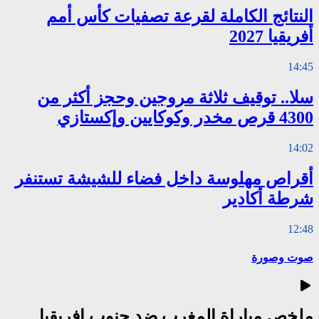
النتائج الكاملة لقرعة تصفيات كأس أمم
أفريقيا 2027
14:45
سلا.. توقيف ثلاثة مروجين وحجز أكثر من
4300 قرص مخدر وكوكايين وإكستازي
14:02
أقراص مهلوسة داخل فضاء للشيشة تستنفر
شرطة أكادير
12:48
صوت وصورة
ملخص مباراة المغرب ضد جنوب إفريقيا