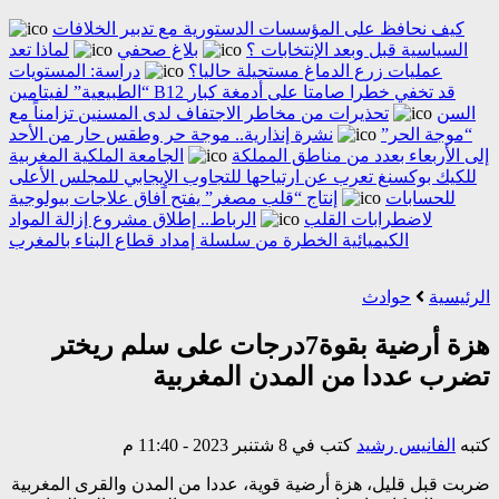
كيف نحافظ على المؤسسات الدستورية مع تدبير الخلافات
السياسية قبل وبعد الإنتخابات ؟
بلاغ صحفي
لماذا تعد
عمليات زرع الدماغ مستحيلة حاليا؟
دراسة: المستويات
“الطبيعية” لفيتامين B12 قد تخفي خطرا صامتا على أدمغة كبار
السن
تحذيرات من مخاطر الاجتفاف لدى المسنين تزامناً مع
“موجة الحر”
نشرة إنذارية.. موجة حر وطقس حار من الأحد
إلى الأربعاء بعدد من مناطق المملكة
الجامعة الملكية المغربية
للكيك بوكسنغ تعرب عن ارتياحها للتجاوب الإيجابي للمجلس الأعلى
للحسابات
إنتاج “قلب مصغر” يفتح آفاق علاجات بيولوجية
لاضطرابات القلب
الرباط.. إطلاق مشروع إزالة المواد
الكيميائية الخطرة من سلسلة إمداد قطاع البناء بالمغرب
الرئيسية
حوادث
هزة أرضية بقوة7درجات على سلم ريختر
تضرب عددا من المدن المغربية
كتبه
الفانيس رشيد
كتب في 8 شتنبر 2023 - 11:40 م
ضربت قبل قليل، هزة أرضية قوية، عددا من المدن والقرى المغربية