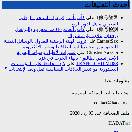
أحدث التعليقات
tk账号登录
على
كأس أمم إفريقيا : المنتخب الوطني
المغربي يتأهل لدور الربع
tk账号检测
على
كأس العالم 2030.. المغرب والبرتغال
يوقعان إعلان نوايا مشترك
EarnestSax
على
تزويد الهيئة الوطنية للعدول بالوسائل التقنية
للتحقق من صحة بيانات البطاقة الوطنية الالكترونية
Christen Navalta
على
عشرات الأطباء وضباط البحرية
الإسرائيليين يطالبون بإنهاء الحرب في غزة
TRANG CHU MU88
على
كيف نحافظ على المؤسسات
الدستورية مع تدبير الخلافات السياسية قبل وبعد الإنتخابات ؟
معلومات عنا
مدينة الرباط المملكة المغربية
contact@hadat.ma
ملف الصحافة عدد 03 ن د 2020