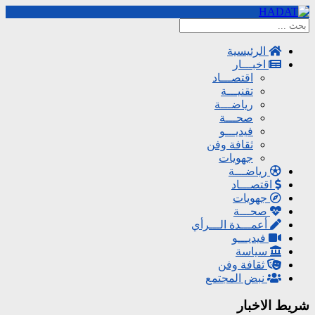
الرئيسية
اخبـــار
اقتصـــاد
تقنيـــة
رياضـــة
صحـــة
فيديـــو
ثقافة وفن
جهويات
رياضـــة
اقتصـــاد
جهويات
صحـــة
أعمـــدة الـــرأي
فيديـــو
سياسة
ثقافة وفن
نبض المجتمع
شريط الاخبار