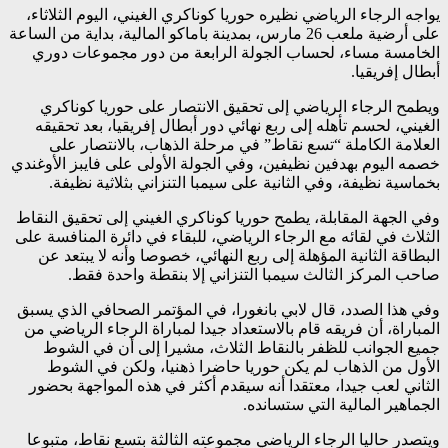
يواجه الرجاء الرياضي نظيره حوريا كوناكري الغيني، اليوم الثلاثاء،
على أرضية ملعب 26 مارس، بمدينة باماكو المالية، بداية من الساعة
الخامسة مساء، لحساب الجولة الرابعة من دور مجموعات دوري
أبطال إفريقيا.
ويطمح الرجاء الرياضي إلى تحقيق الانتصار على حوريا كوناكري
الغيني، لحسم تأهله إلى ربع نهائي دور أبطال إفريقيا، بعد تحقيقه
العلامة الكاملة “تسع نقاط” في مرحلة الذهاب، بالانتصار على
خصمه اليوم بهدفين نظيفين، وفي الجولة الأولى على فايبز الأوغندي
بخماسية نظيفة، وفي الثانية على سيمبا التنزاني بثلاثية نظيفة.
وفي الجهة المقابلة، يطمح حوريا كوناكري الغيني إلى تحقيق النقاط
الثلاث في لقائه مع الرجاء الرياضي، للبقاء في دائرة المنافسة على
البطاقة الثانية المؤهلة إلى ربع النهائي، خصوصا وأنه لا يبتعد عن
صاحب المركز الثالث سيمبا التنزاني إلا بنقطة واحدة فقط.
وفي هذا الصدد، قال لابي بانغورا، في المؤتمر الصحافي الذي يسبق
المباراة، أن فريقه قام بالاستعداد جيدا لمباراة الرجاء الرياضي من
جميع الجوانب للظفر بالنقاط الثلاث، مشيرا إلى أن في الشوط
الأول من الذهاب لم يكن حوريا حاضرا ذهنيا، ولكن في الشوط
الثاني لعب جيدا، معتقدا أنه سيقدم أكثر في هذه المواجهة بحضور
الجماهير المالية التي ستسانده.
ويتصدر حاليا الرجاء الرياضي مجموعته الثالثة بتسع نقاط، متبوعا