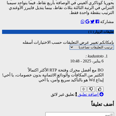
بحوريا كوناكري الغيني في الوصافة بأربع نقاط، فيما يتواجد سيمبا
التنزاني في الرتبة الثالثة بثلاث نقاط، بينما يتذيل فايبرز الأوغندي
الترتيب بنقطة واحدة فقط.
مشاركة
تعليقات الزوار ( 1 )
بإمكانكم تغيير عرض التعليقات حسب الاختيارات أسفله
kudustoto :
6 يناير، 2025
-
10:48
BO مع أفضل محرك وفتحة RTP الأكثر اكتمالاً
الكثير من المكافآت والودائع الائتمانية بدون خصومات، يا أخي!
إيداع Wd هو بالتأكيد سريع وآمن، يا أخي
0
إضافة تعليق
تعليق غير لائق
أضف تعليقاً