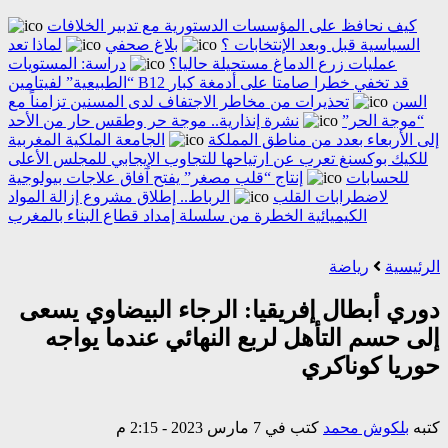
كيف نحافظ على المؤسسات الدستورية مع تدبير الخلافات
السياسية قبل وبعد الإنتخابات ؟
بلاغ صحفي
لماذا تعد
عمليات زرع الدماغ مستحيلة حاليا؟
دراسة: المستويات
“الطبيعية” لفيتامين B12 قد تخفي خطرا صامتا على أدمغة كبار
السن
تحذيرات من مخاطر الاجتفاف لدى المسنين تزامناً مع
“موجة الحر”
نشرة إنذارية.. موجة حر وطقس حار من الأحد
إلى الأربعاء بعدد من مناطق المملكة
الجامعة الملكية المغربية
للكيك بوكسنغ تعرب عن ارتياحها للتجاوب الإيجابي للمجلس الأعلى
للحسابات
إنتاج “قلب مصغر” يفتح آفاق علاجات بيولوجية
لاضطرابات القلب
الرباط.. إطلاق مشروع إزالة المواد
الكيميائية الخطرة من سلسلة إمداد قطاع البناء بالمغرب
الرئيسية
رياضة
دوري أبطال إفريقيا: الرجاء البيضاوي يسعى
إلى حسم التأهل لربع النهائي عندما يواجه
حوريا كوناكري
كتبه
بلكوش محمد
كتب في 7 مارس 2023 - 2:15 م