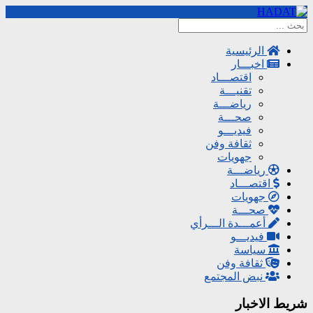
الرئيسية
اخبـــار
اقتصـــاد
تقنيـــة
رياضـــة
صحـــة
فيديـــو
ثقافة وفن
جهويات
رياضـــة
اقتصـــاد
جهويات
صحـــة
أعمـــدة الـــرأي
فيديـــو
سياسة
ثقافة وفن
نبض المجتمع
شريط الاخبار