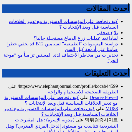
أحدث المقالات
كيف نحافظ على المؤسسات الدستورية مع تدبير الخلافات
السياسية قبل وبعد الإنتخابات ؟
بلاغ صحفي
لماذا تعد عمليات زرع الدماغ مستحيلة حاليا؟
دراسة: المستويات “الطبيعية” لفيتامين B12 قد تخفي خطرا
صامتا على أدمغة كبار السن
تحذيرات من مخاطر الاجتفاف لدى المسنين تزامناً مع “موجة
الحر”
أحدث التعليقات
https://www.elephantjournal.com/profile/kocab44599/
على
الطريقة الصحيحة للاستجمام والراحة
Desiree Powell
على
كيف نحافظ على المؤسسات الدستورية
مع تدبير الخلافات السياسية قبل وبعد الإنتخابات ؟
MU88
على
كيف نحافظ على المؤسسات الدستورية مع تدبير
الخلافات السياسية قبل وبعد الإنتخابات ؟
먹튀검증사이트
على
(مدونة الإسرة) : هل المقترحات
التشريعية تتناسب مع مستوى الدخل الفردي المغربي؟ وهل
المقترحات هي تشريع للأغلبية أم للأقلية