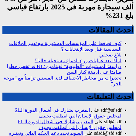
ألف سيجارة مهربة في 2025 بارتفاع قياسي
بلغ 231%
أحدث المقالات
كيف نحافظ على المؤسسات الدستورية مع تدبير الخلافات
السياسية قبل وبعد الإنتخابات ؟
بلاغ صحفي
لماذا تعد عمليات زرع الدماغ مستحيلة حاليا؟
دراسة: المستويات “الطبيعية” لفيتامين B12 قد تخفي خطرا
صامتا على أدمغة كبار السن
تحذيرات من مخاطر الاجتفاف لدى المسنين تزامناً مع “موجة
الحر”
أحدث التعليقات
sdf@sf.sdf
على
المغرب يشارك في أشغال الدورة الـ61
لمجلس حقوق الإنسان التي انطلقت بجنيف
sfd@.sdf
على
المغرب يشارك في أشغال الدورة الـ61
لمجلس حقوق الإنسان التي انطلقت بجنيف
sdsdf@sfd.sdf
على
السويد تجدد دعم الحكم الذاتي وتعتبره