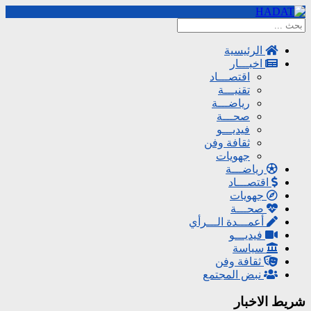
الرئيسية
اخبـــار
اقتصـــاد
تقنيـــة
رياضـــة
صحـــة
فيديـــو
ثقافة وفن
جهويات
رياضـــة
اقتصـــاد
جهويات
صحـــة
أعمـــدة الـــرأي
فيديـــو
سياسة
ثقافة وفن
نبض المجتمع
شريط الاخبار