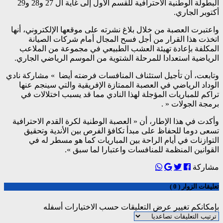
البطولة الوطنية الاحترافية للقسم الأول إلى غاية ال 27 و28 و29
أكتوبر الجاري.
واعتبرت العصبة من خلال بلاغ نشرته على موقعها الإلكتروني، أنها
اتخذت هذا القرار من أجل فسح المجال أمام شركات الصيانة
المكلفة بإعادة تهيئة العشب الطبيعي في مجموعة من الملاعب
الرياضية استعدادا للمرحلة الشتوية من الموسم الرياضي الجاري.
وتابعت، أن تأجيل استئناف المنافسات فرضته أيضا » مشاركة نادي
الوداد الرياضي في العصبة الممتازة الإفريقية والتي سينجم عنها
تراكم للمباريات المؤجلة لهذا النادي مما قد يسبب اختلالات في
برمجة الجولات « .
وأكدت في هذا الإطار، أن « العصبة الوطنية لكرة القدم الاحترافية
تسعى دوما للحفاظ على مبدأ تكافؤ الفرص بين الأندية وتحقيق
التوازنات في أيام الراحة بين المباريات كما هو مسطر له في
القوانين المنظمة للمنافسات واعتبارا لما سبق ».
مشاركة
تعليقات الزوار ( 0 )
بإمكانكم تغيير عرض التعليقات حسب الاختيارات أسفله