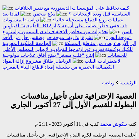
كيف نحافظ على المؤسسات الدستورية مع تدبير الخلافات
السياسية قبل وبعد الإنتخابات ؟
بلاغ صحفي
لماذا تعد
عمليات زرع الدماغ مستحيلة حاليا؟
دراسة: المستويات
“الطبيعية” لفيتامين B12 قد تخفي خطرا صامتا على أدمغة كبار
السن
تحذيرات من مخاطر الاجتفاف لدى المسنين تزامناً مع
“موجة الحر”
نشرة إنذارية.. موجة حر وطقس حار من الأحد
إلى الأربعاء بعدد من مناطق المملكة
الجامعة الملكية المغربية
للكيك بوكسنغ تعرب عن ارتياحها للتجاوب الإيجابي للمجلس الأعلى
للحسابات
إنتاج “قلب مصغر” يفتح آفاق علاجات بيولوجية
لاضطرابات القلب
الرباط.. إطلاق مشروع إزالة المواد
الكيميائية الخطرة من سلسلة إمداد قطاع البناء بالمغرب
الرئيسية
رياضة
العصبة الإحترافية تعلن تأجيل منافسات
البطولة للقسم الأول إلى 27 أكتوبر الجاري
كتبه
بلكوش محمد
كتب في 11 أكتوبر 2023 - 2:11 م
أعلنت العصبة الوطنية لكرة القدم الاحترافية، عن تأجيل منافسات