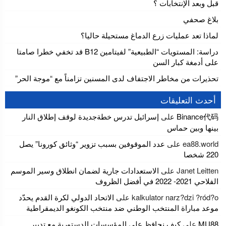
قبل وبعد الإنتخابات ؟
بلاغ صحفي
لماذا تعد عمليات زرع الدماغ مستحيلة حاليا؟
دراسة: المستويات “الطبيعية” لفيتامين B12 قد تخفي خطرا صامتا
على أدمغة كبار السن
تحذيرات من مخاطر الاجتفاف لدى المسنين تزامناً مع “موجة الحر”
أحدث التعليقات
Binance代码
على
إسرائيل تدرس خطةجديدة لوقف إطلاق النار
بينها وبين حماس
ea88.world
على
عدد الموقوفين بسبب تزوير “وثائق كورونا” يصل
220 شخصا
Janet Leitten
على
الاستعدادات جارية لضمان انطلاق وسير الموسم
الفلاحي 2021- 2022 في أفضل الظروف
kalkulator narz?dzi ?ród?o
على
الاتحاد الدولي لكرة القدم يحدّد
موعد مباراة المنتخب الوطني ضد منتخب الكونغو الديمقراطية
MU88
على
كيف نحافظ على المؤسسات الدستورية مع تدبير