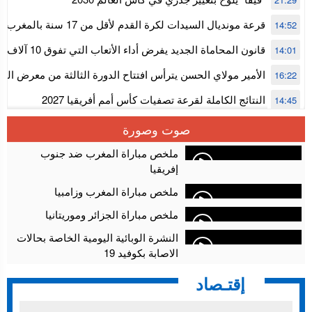
قرعة مونديال السيدات لكرة القدم ل
14:52
المستوى الأول
قانون المحاماة الجديد يفرض أداء الأتعاب التي تفوق 10 آلاف درهم بالشيك
14:01
الأمير مولاي الحسن يترأس افتتاح الدورة الثالثة من معرض ال
16:22
الألعاب الإلكترونية
النتائج الكاملة لقرعة تصفيات كأس أمم أفريقيا 2027
14:45
سلا.. توقيف ثلاثة مروجين وحجز أكثر من 4300 قرص مخدر وكوكايين وإكستازي
14:02
صوت وصورة
أقراص مهلوسة داخل فضاء للشيشة تستنفر شرطة أكادير
12:48
ملخص مباراة المغرب ضد جنوب
إفريقيا
ملخص مباراة المغرب وزامبيا
ملخص مباراة الجزائر وموريتانيا
النشرة الوبائية اليومية الخاصة بحالات
الاصابة بكوفيد 19
إقتـصاد