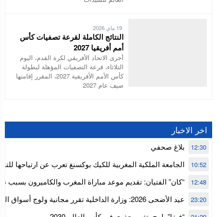
19 ماي 2026
النتائج الكاملة لقرعة تصفيات كأس
أمم أفريقيا 2027
أجرى الاتحاد الأفريقي لكرة القدم، اليوم
الثلاثاء، قرعة التصفيات المؤهلة لبطولة
كأس الأمم الأفريقية 2027، المقرر إقامتها
صيف عام 2027
اخر الاخبار
بلاغ صحفي
12:30
الجامعة الملكية المغربية للكيك بوكسنغ تعرب عن ارتياحها للتجا
10:52
للمجلس الأعلى للحسابات
“كان” الفتيان: تقديم موعد مباراة المغرب والكاميرون بسبب نه
12:48
إفريقيا
عيد الأضحى 2026: وزارة الداخلية تقرر مجانية ولوج أسواق
23:20
استنفار” لتنظيمها
“فيفا” يلوح بتغيير جذري في كأس العالم 2030
21:29