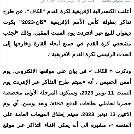
كتبه
بلكوش محمد
كتب في 10 نونبر 2023 - 7:09 ص
الجامعة الملكية المغربية للكيك بوكسنغ تعرب عن ارتياحها للتجاوب
الإيجابي للمجلس الأعلى للحسابات
أعلنت الكنفدرالية الإفريقية لكرة القدم “الكاف”، عن طرح
تذاكر بطولة كأس الأمم الإفريقية “كان-2023” بكوت
إنتاج “قلب مصغر” يفتح آفاق علاجات بيولوجية لاضطرابات القلب
ديفوار، للبيع عبر الانترنت يوم السبت المقبل، وذلك “لجذب
مشجعي كرة القدم في جميع أنحاء القارة وخارجها إلى
الحدث الرئيسي لكرة القدم الافريقية”.
الرباط.. إطلاق مشروع إزالة المواد الكيميائية الخطرة من سلسلة إمداد
قطاع البناء بالمغرب
وذكرت « الكاف » في بيان على موقعها الالكتروني، يوم
أمس الخميس ، أنه »سيتم طرح التذاكر عبر الإنترنت يوم
السبت 11 نونبر 2023، وستكون المرحلة الأولى مخصصة
حصريا لحاملي بطاقات الدفع VISA. وبعد يومين، أي يوم
الاثنين 13 نونبر 2023، سيتم إطلاق المبيعات العامة على
المنصة »، مشيرة الى أنه يمكن اقتناء التذاكر عبر موقع