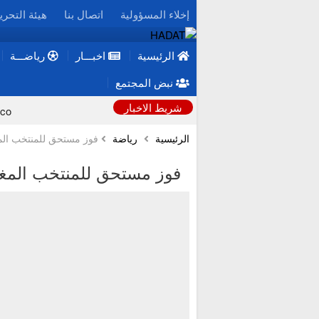
إخلاء المسؤولية
اتصال بنا
هيئة التحري
الرئيسية
اخبـــار
رياضـــة
نبض المجتمع
شريط الاخبار
دراسة: المستويات “الطبيعية” لفيتامين B12 قد تخفي خط
الرئيسية
رياضة
فوز مستحق للمنتخب المغر
نشرة إنذارية.. موجة حر وطقس حار من الأ
فوز مستحق للمنتخب المغرب