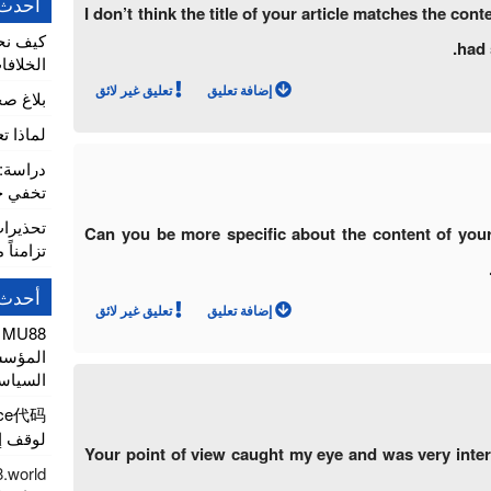
أحدث 
I don’t think the title of your article matches the cont
كيف نح
had 
الخلافا
إضافة تعليق
تعليق غير لائق
بلاغ ص
لماذا ت
تخفي خط
تحذيرا
Can you be more specific about the content of your ar
تزامناً 
أحدث 
إضافة تعليق
تعليق غير لائق
 MU88
المؤسسا
السياسي
nce代码
لوقف إط
Your point of view caught my eye and was very intere
.world