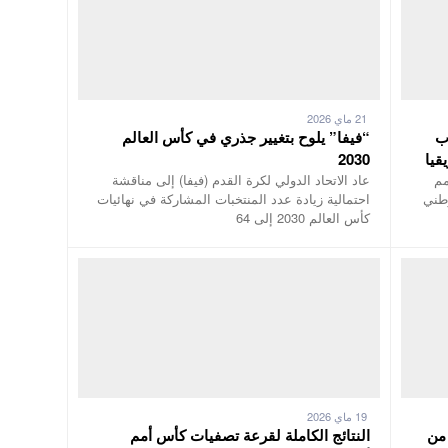
21 ماي 2026
ب
“فيفا” يلوح بتغيير جذري في كأس العالم
قيا
2030
مم
عاد الاتحاد الدولي لكرة القدم (فيفا) إلى مناقشة
وطني
احتمالية زيادة عدد المنتخبات المشاركة في نهائيات
كأس العالم 2030 إلى 64
19 ماي 2026
 من
النتائج الكاملة لقرعة تصفيات كأس أمم