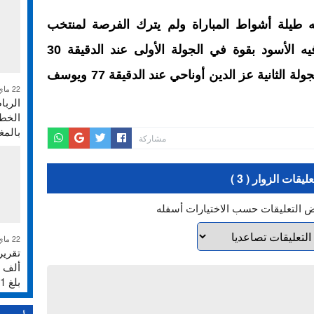
طيلة أشواط المباراة ولم يترك الفرصة لمنتخب
تنزانيا لتهديد مرماه في وقت زأر فيه الأسود بقوة في الجولة الأولى عند الدقيقة 30
بواسطة العميد رومان سايس وفي الجولة الثانية عز الدين أوناحي عند الدقيقة 77 ويوسف
22 ماي 2026
الربا
الخطر
بالم
مشاركة
عليقات الزوار ( 3 )
ض التعليقات حسب الاختيارات أسفله
22 ماي 2026
بلغ 231%