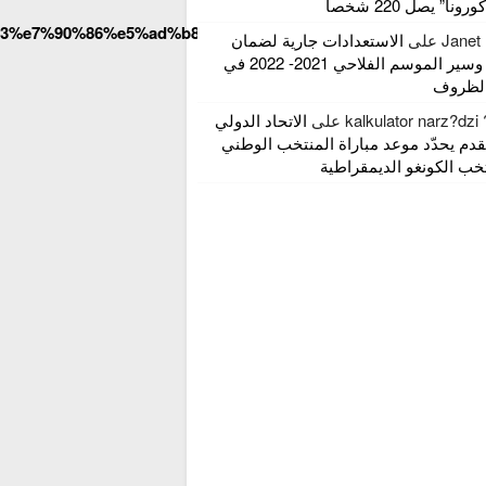
ونا” يصل 220 شخصا
%bf%83%e7%90%86%e5%ad%b8%e7%9a%84%e7%b5%90%e5%90
Janet 
على
الاستعدادات جارية لضمان
انطلاق وسير الموسم الفلاحي 2021- 2022 في
لظروف
kalkulator narz?dzi
على
الاتحاد الدولي
قدم يحدّد موعد مباراة المنتخب الوطني
ب الكونغو الديمقراطية