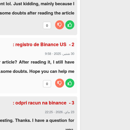
ent lol. Just kidding, mainly because I
some doubts after reading the article.
0
:
registro de Binance US
30 شتنبر، 2025
-
9:58
ticle? After reading it, I still have
some doubts. Hope you can help me.
0
:
odpri racun na binance
23 ماي، 2026
-
22:25
sting. Thanks. I have a question for
you.