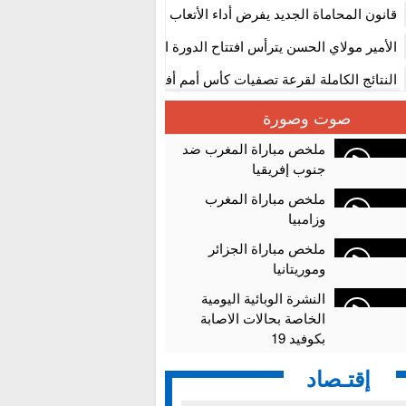
المستوى الأول
قانون المحاماة الجديد يفرض أداء الأتعاب التي تفوق 10 آلاف درهم بالشيك
الأمير مولاي الحسن يترأس افتتاح الدورة الثالثة من معرض المغرب لصنا
الألعاب الإلكترونية
النتائج الكاملة لقرعة تصفيات كأس أمم أفريقيا 2027
سلا.. توقيف ثلاثة مروجين وحجز أكثر من 4300 قرص مخدر وكوكايين وإكستازي
صوت وصورة
أقراص مهلوسة داخل فضاء للشيشة تستنفر شرطة أكادير
ملخص مباراة المغرب ضد
جنوب إفريقيا
ملخص مباراة المغرب
وزامبيا
ملخص مباراة الجزائر
وموريتانيا
النشرة الوبائية اليومية
الخاصة بحالات الاصابة
بكوفيد 19
إقتـصاد