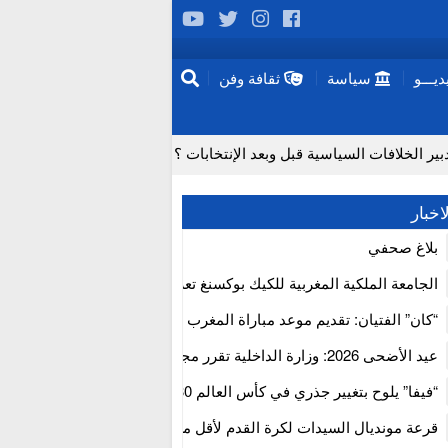
يـــو
سياسة
ثقافة وفن
 الخلافات السياسية قبل وبعد الإنتخابات ؟
لماذا تعد عمليات زرع الدماغ مستحيلة حاليا؟
اخبار
جتفاف لدى المسنين تزامناً مع “موجة الحر”
بلاغ صحفي
ب الإيجابي للمجلس الأعلى للحسابات
الجامعة الملكية المغربية للكيك بوكسنغ تعرب عن ارتياحها للتجاوب الإيجا
فتح آفاق علاجات بيولوجية لاضطرابات القلب
للمجلس الأعلى للحسابات
“كان” الفتيان: تقديم موعد مباراة المغرب والكاميرون بسبب نهائي دوري 
إفريقيا
 الخطرة من سلسلة إمداد قطاع البناء بالمغرب
عيد الأضحى 2026: وزارة الداخلية تقرر مجانية ولوج أسواق الماشية وت
استنفار” لتنظيمها
“فيفا” يلوح بتغيير جذري في كأس العالم 2030
قرعة مونديال السيدات لكرة القدم لأقل من 17 سنة بالمغ