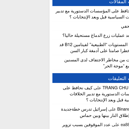
المقالات
افظ على المؤسسات الدستورية مع تدبير
ت السياسية قبل وبعد الإنتخابات ؟
حفي
عد عمليات زرع الدماغ مستحيلة حاليا؟
دراسة: المستويات “الطبيعية” لفيتامين B12 قد
را صامتا على أدمغة كبار السن
ت من مخاطر الاجتفاف لدى المسنين
مع “موجة الحر”
التعليقات
TRANG CHU
على
كيف نحافظ على
ت الدستورية مع تدبير الخلافات
ة قبل وبعد الإنتخابات ؟
Bina
على
إسرائيل تدرس خطةجديدة
لاق النار بينها وبين حماس
ea88
على
عدد الموقوفين بسبب تزوير