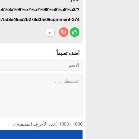
e5%8a%9f%e7%a7%98%e8%a8%a3/?
d75d8e48aa2b278d3fe0#comment-374
0
أضف تعليقاً
1000
/
1000
(عدد الأحرف المتبقية) .