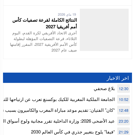
19 ماي 2026
النتائج الكاملة لقرعة تصفيات كأس
أمم أفريقيا 2027
أجرى الاتحاد الأفريقي لكرة القدم، اليوم
الثلاثاء، قرعة التصفيات المؤهلة لبطولة
كأس الأمم الأفريقية 2027، المقرر إقامتها
صيف عام 2027
اخر الاخبار
بلاغ صحفي
12:30
الجامعة الملكية المغربية للكيك بوكسنغ تعرب عن ارتياحها للتجا
10:52
للمجلس الأعلى للحسابات
“كان” الفتيان: تقديم موعد مباراة المغرب والكاميرون بسبب نه
12:48
إفريقيا
عيد الأضحى 2026: وزارة الداخلية تقرر مجانية ولوج أسواق
23:20
استنفار” لتنظيمها
“فيفا” يلوح بتغيير جذري في كأس العالم 2030
21:29