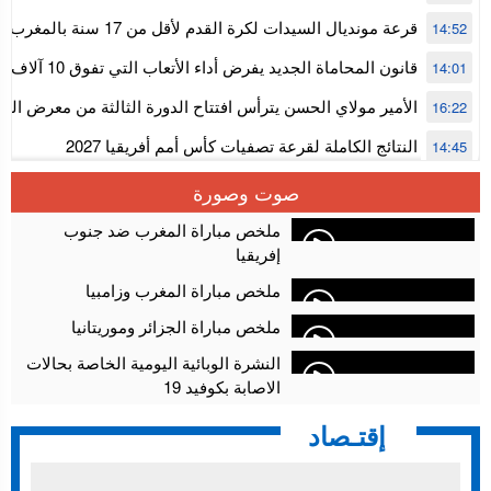
قرعة مونديال السيدات لكرة القدم ل
14:52
المستوى الأول
قانون المحاماة الجديد يفرض أداء الأتعاب التي تفوق 10 آلاف درهم بالشيك
14:01
الأمير مولاي الحسن يترأس افتتاح الدورة الثالثة من معرض ال
16:22
الألعاب الإلكترونية
النتائج الكاملة لقرعة تصفيات كأس أمم أفريقيا 2027
14:45
سلا.. توقيف ثلاثة مروجين وحجز أكثر من 4300 قرص مخدر وكوكايين وإكستازي
14:02
صوت وصورة
أقراص مهلوسة داخل فضاء للشيشة تستنفر شرطة أكادير
12:48
ملخص مباراة المغرب ضد جنوب
إفريقيا
ملخص مباراة المغرب وزامبيا
ملخص مباراة الجزائر وموريتانيا
النشرة الوبائية اليومية الخاصة بحالات
الاصابة بكوفيد 19
إقتـصاد