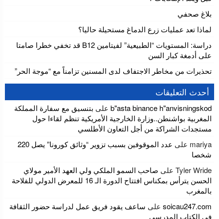
بلاغ صحفي
لماذا تعد عمليات زرع الدماغ مستحيلة حاليا؟
دراسة: المستويات “الطبيعية” لفيتامين B12 قد تخفي خطرا صامتا
على أدمغة كبار السن
تحذيرات من مخاطر الاجتفاف لدى المسنين تزامناً مع “موجة الحر”
أحدث التعليقات
b"asta binance h"anvisningskod
على
بتنسيق مع سفارة المملكة
المغربية بواشنطن..وزارة الخارجية الأمريكية تنظم لقاءا حول
مستجدات الشراكة من أجل التعاون الأطلسي
mariya
على
عدد الموقوفين بسبب تزوير “وثائق كورونا” يصل 220
شخصا
Tyler Wride
على
صاحب السمو الملكي ولي العهد الأمير مولاي
الحسن يترأس بمكناس افتتاح الدورة الـ 16 للمعرض الدولي للفلاحة
بالمغرب
soicau247.com
على
ساعف يقود فريق عمل لدراسة حضور الثقافة
في الكتاب المدرسي