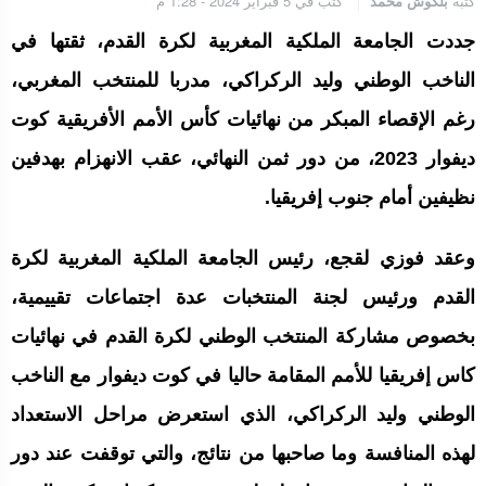
كتبه
بلكوش محمد
كتب في 5 فبراير 2024 - 1:28 م
الجامعة الملكية المغربية للكيك بوكسنغ تعرب عن ارتياحها للتجاوب
الإيجابي للمجلس الأعلى للحسابات
جددت الجامعة الملكية المغربية لكرة القدم، ثقتها في
الناخب الوطني وليد الركراكي، مدربا للمنتخب المغربي،
إنتاج “قلب مصغر” يفتح آفاق علاجات بيولوجية لاضطرابات القلب
رغم الإقصاء المبكر من نهائيات كأس الأمم الأفريقية كوت
ديفوار 2023، من دور ثمن النهائي، عقب الانهزام بهدفين
نظيفين أمام جنوب إفريقيا.
الرباط.. إطلاق مشروع إزالة المواد الكيميائية الخطرة من سلسلة إمداد
قطاع البناء بالمغرب
وعقد فوزي لقجع، رئيس الجامعة الملكية المغربية لكرة
القدم ورئيس لجنة المنتخبات عدة اجتماعات تقييمية،
بخصوص مشاركة المنتخب الوطني لكرة القدم في نهائيات
كاس إفريقيا للأمم المقامة حاليا في كوت ديفوار مع الناخب
الوطني وليد الركراكي، الذي استعرض مراحل الاستعداد
لهذه المنافسة وما صاحبها من نتائج، والتي توقفت عند دور