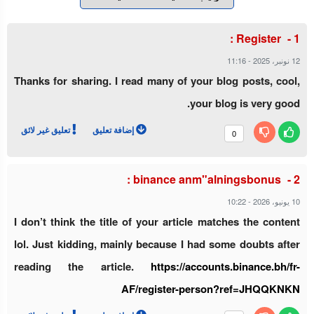
:
Register
12 نونبر، 2025
-
11:16
Thanks for sharing. I read many of your blog posts, cool,
your blog is very good.
إضافة تعليق
تعليق غير لائق
0
:
binance anm"alningsbonus
10 يونيو، 2026
-
10:22
I don’t think the title of your article matches the content
lol. Just kidding, mainly because I had some doubts after
reading the article.
https://accounts.binance.bh/fr-
AF/register-person?ref=JHQQKNKN