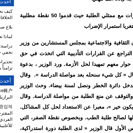
أحدث 
كيف نح
وأشار الوزير إلى أنه تم إجراءا حوارات مع ممثلي الطلبة حيث قدموا 50 نقطة مطلبية
الخلافا
بلاغ ص
لماذا ت
 الثقافية والاجتماعية بمجلس المستشارين من وزير
تخفي خط
 التراجع عن القرارات التأديبية التي اتخذت في حق
تحذيرا
ار معهم تمهيدا لحل الأزمة. ورد الوزير ، بدعوة
تزامناً 
ال « كل شيء سنحله بعد مواصلة الدراسة ». وقال
أحدث 
ندخل دائرة الخطر ونصل لسنة بيضاء. وحث الوزير
nce账户
 والتوقف عن منع الطلبة من مواصلة الدراسة. وقال
البرازيل
증업체
كون خير »، معبرا عن الاستعداد لحل كل المشاكل.
المقتر
الها لصالح طلبة الطب. وبخصوص نقطة الصفر، التي
الفردي
للأغلبية
الأول قال الوزير « لدى الطلبة دورة استدراكية،