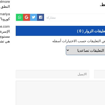
elmore
ط.
النطق 
mariya
مشاركة
كورونا” يصل
gne.com
عليقات الزوار ( 0 )
الإسرة)
مستوى 
ض التعليقات حسب الاختيارات أسفله
هي تشري