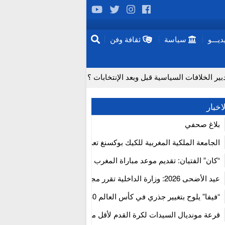
يـــو
سياسة
ثقافة وفن
 الخلافات السياسية قبل وبعد الإنتخابات ؟
لماذا تعد عمليات زرع الدماغ مستحيلة حاليا؟
اخبار
جتفاف لدى المسنين تزامناً مع “موجة الحر”
بلاغ صحفي
ب الإيجابي للمجلس الأعلى للحسابات
الجامعة الملكية المغربية للكيك بوكسنغ تعرب عن ارتياحها للتجاوب الإيجا
فتح آفاق علاجات بيولوجية لاضطرابات القلب
للمجلس الأعلى للحسابات
“كان” الفتيان: تقديم موعد مباراة المغرب والكاميرون بسبب نهائي دوري 
إفريقيا
 الخطرة من سلسلة إمداد قطاع البناء بالمغرب
عيد الأضحى 2026: وزارة الداخلية تقرر مجانية ولوج أسواق الماشية وت
استنفار” لتنظيمها
“فيفا” يلوح بتغيير جذري في كأس العالم 2030
قرعة مونديال السيدات لكرة القدم لأقل من 17 سنة بالمغ