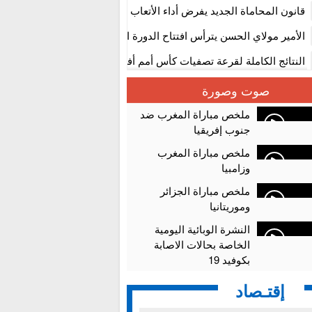
المستوى الأول
قانون المحاماة الجديد يفرض أداء الأتعاب التي تفوق 10 آلاف درهم بالشيك
الأمير مولاي الحسن يترأس افتتاح الدورة الثالثة من معرض المغرب لصنا
الألعاب الإلكترونية
النتائج الكاملة لقرعة تصفيات كأس أمم أفريقيا 2027
سلا.. توقيف ثلاثة مروجين وحجز أكثر من 4300 قرص مخدر وكوكايين وإكستازي
صوت وصورة
أقراص مهلوسة داخل فضاء للشيشة تستنفر شرطة أكادير
ملخص مباراة المغرب ضد
جنوب إفريقيا
ملخص مباراة المغرب
وزامبيا
ملخص مباراة الجزائر
وموريتانيا
النشرة الوبائية اليومية
الخاصة بحالات الاصابة
بكوفيد 19
إقتـصاد