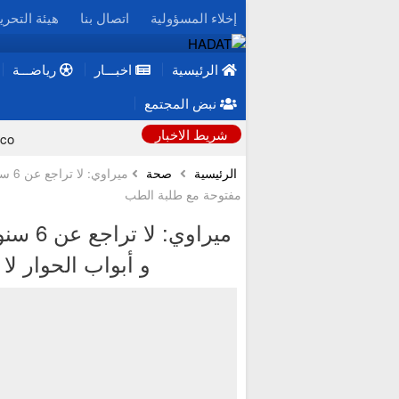
إخلاء المسؤولية
اتصال بنا
هيئة التحري
الرئيسية
اخبـــار
رياضـــة
نبض المجتمع
شريط الاخبار
دراسة: المستويات “الطبيعية” لفيتامين B12 قد تخفي خط
الرئيسية
صحة
ميرا
مفتوحة مع طلبة الطب
نشرة إنذارية.. موجة حر وطقس حار من الأ
ميراوي
و أبواب الحوار ل