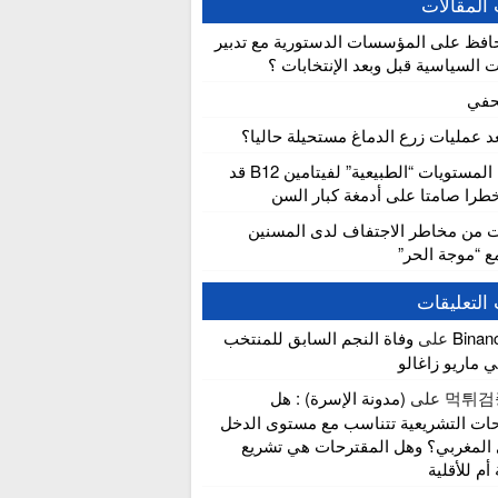
المقالات
افظ على المؤسسات الدستورية مع تدبير
ت السياسية قبل وبعد الإنتخابات ؟
حفي
عد عمليات زرع الدماغ مستحيلة حاليا؟
دراسة: المستويات “الطبيعية” لفيتامين B12 قد
را صامتا على أدمغة كبار السن
ت من مخاطر الاجتفاف لدى المسنين
مع “موجة الحر”
التعليقات
Bina
على
وفاة النجم السابق للمنتخب
ي ماريو زاغالو
먹튀검
على
(مدونة الإسرة) : هل
حات التشريعية تتناسب مع مستوى الدخل
 المغربي؟ وهل المقترحات هي تشريع
 أم للأقلية