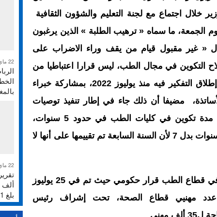
ير خلال اجتماع مع لجنة التعليم والشؤون الثقافية
م الجمعة، ما سماه « ترهيب الطلبة » الذين يرغبون
ال « غير مقبول قيام من يقف وراء الاضراب على
22 ماي 2026
لاح التكوين في مجال الطب، ليس قرارا اعتباطيا من
الربا
الخطر
وزير التعليم العالي، بل هو قرار تم إطلاق التفكير فيه منذ يوليوز 2022، بمشاركة خبراء
بالم
لأساتذة، مضيفا أن ذلك جاء في إطار تنفيذ توصيات
لجنة النموذج التنموي، التي اقترحت مدة تكوين في كليات الطب في حدود 5 سنوات،
وأضاف « ارتأينا حلا وسط باعتماد 6 سنوات بدل 7 لأن السنة السابعة تم تقييمها على أنها لا
22 ماي 2026
وأشار الوزير إلى أن إصلاح التكوين في قطاع الطب قرار حكومي حيث تم في 25 يوليوز
بلغ 231%
لرفع عدد مهنيي قطاع الصحة، تحت إشراف رئيس
ف مهني