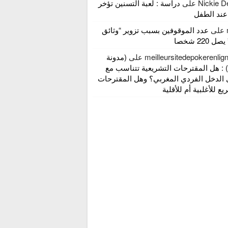
Nickie D
على
دراسة : لعبة التسنين تؤخر
عند الطفل
على
عدد الموقوفين بسبب تزوير “وثائق
 220 شخصا
meilleursitedepokerenli
على
(مدونة
 : هل المقترحات التشريعية تتناسب مع
الدخل الفردي المغربي؟ وهل المقترحات
ع للأغلبية أم للأقلية