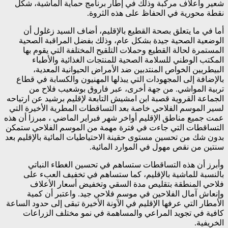
شعير وأعلاف مركبة وذلك في إطار برنامج حماية الماشية، شكل
نقطة محورية في الحفاظ على هذه الثروة.
أما في ما يتعلق بصحة القطيع بالإقليم، أضاف السيد زغلول أن
الوضعية الصحية جيدة بشكل عام، وذلك بفضل المراقبة الصحية
المستمرة لحالة القطيع وحملات التلقيح المختلفة التي يقوم بها
المكتب الوطني للسلامة الصحية للمنتجات الغذائية والأطباء
البيطريين الخواص المنتدبين ضد الأمراض الحيوانية المعدية،
بالإضافة إلى المجهودات التي يبذلها المهنيون والكسابة في قطاع
تربية المواشي. من جهة أخرى، عبر فاروق بوشعيب فلاح من
الجماعة القروية قصبة ابن امشيش التابعة لإقليم برشيد عن ارتياحه
لسير الموسم الفلاحي خاصة بعد التساقطات المطرية الأخيرة التي
عمت جميع مناطق الإقليم أواخر شهر فبراير الماضي ، مبرزا أن هذه
التساقطات التي جاءت في فترة مهمة من الموسم الفلاحي ستمكن
بدون شك من تحسين مستوى حقينة الاحتياطيات المائية بالإقليم بعد
سنتين من نقص مهول في الموارد المائية.
وأبرز أن هذه التساقطات ستساهم في تحسين الغطاء النباتي
بالنسبة للماشية بالإقليم، كما ستساهم في تخفيف العبء على
فلاحي المنطقة بتقليص مدة السقي وتخفيض أسعار الأعلاف
وإنعاش آمال الفلاحين في موسم فلاحي جيد. واعتبر أن كمية
الأمطار التي عرفها الإقليم في الآونة الأخيرة تبقى إلى حدود الساعة
كافية في تجويد المراعي والمساهمة في نمو مختلف الزراعات
الخريفية.