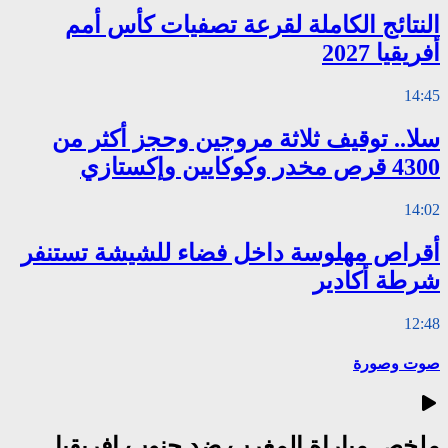
النتائج الكاملة لقرعة تصفيات كأس أمم
أفريقيا 2027
14:45
سلا.. توقيف ثلاثة مروجين وحجز أكثر من
4300 قرص مخدر وكوكايين وإكستازي
14:02
أقراص مهلوسة داخل فضاء للشيشة تستنفر
شرطة أكادير
12:48
صوت وصورة
ملخص مباراة المغرب ضد جنوب إفريقيا