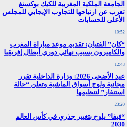
الجامعة الملكية المغربية للكيك بوكسنغ
تعرب عن ارتياحها للتجاوب الإيجابي للمجلس
الأعلى للحسابات
10:52
“كان” الفتيان: تقديم موعد مباراة المغرب
والكاميرون بسبب نهائي دوري أبطال إفريقيا
12:48
عيد الأضحى 2026: وزارة الداخلية تقرر
مجانية ولوج أسواق الماشية وتعلن “حالة
استنفار” لتنظيمها
23:20
“فيفا” يلوح بتغيير جذري في كأس العالم
2030