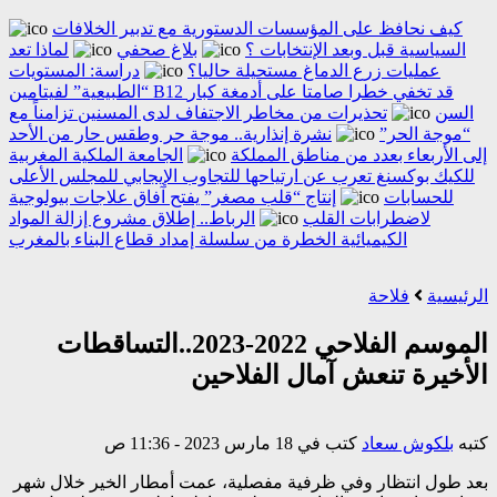
كيف نحافظ على المؤسسات الدستورية مع تدبير الخلافات
السياسية قبل وبعد الإنتخابات ؟
بلاغ صحفي
لماذا تعد
عمليات زرع الدماغ مستحيلة حاليا؟
دراسة: المستويات
“الطبيعية” لفيتامين B12 قد تخفي خطرا صامتا على أدمغة كبار
السن
تحذيرات من مخاطر الاجتفاف لدى المسنين تزامناً مع
“موجة الحر”
نشرة إنذارية.. موجة حر وطقس حار من الأحد
إلى الأربعاء بعدد من مناطق المملكة
الجامعة الملكية المغربية
للكيك بوكسنغ تعرب عن ارتياحها للتجاوب الإيجابي للمجلس الأعلى
للحسابات
إنتاج “قلب مصغر” يفتح آفاق علاجات بيولوجية
لاضطرابات القلب
الرباط.. إطلاق مشروع إزالة المواد
الكيميائية الخطرة من سلسلة إمداد قطاع البناء بالمغرب
الرئيسية
فلاحة
الموسم الفلاحي 2022-2023..التساقطات
الأخيرة تنعش آمال الفلاحين
كتبه
بلكوش سعاد
كتب في 18 مارس 2023 - 11:36 ص
بعد طول انتظار وفي ظرفية مفصلية، عمت أمطار الخير خلال شهر