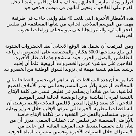
فبراير وبداية مارس الجاري، مختلف مناطق إقليم برشيد لتدخل
الفرح على الفلاحين، وتحيي آمالهم في موسم فلاحي جيد.
هذه الأمطار الأخيرة، التي بلغت 40 ملم والتي جاءت في ظرفية
مهمة من الموسم الفلاحي الحالي، من شأنها المساهمة في تقليص
العجز المائي، والتأثير إيجابا على نمو مختلف زراعات الحبوب
الخريفية.
ومن المرتقب أن يشمل هذا الوقع الايجابي أيضا الخضروات الشتوية
التي تبلغ مساحتها 5000 هكتار، والمخصصة على الخصوص، لزراعة
البطاطس والبصل والجزر، حيث ستشجع هذه الامطار الأخيرة،
الفلاحين على مباشرة غرس الخضروات الربيعية علما أن إقليم
برشيد يساهم بنسبة مهمة في تزويد السوق الوطنية من الخضروات.
كما من شأن هذه التساقطات أن تساهم في تحسين الغطاء النباتي
بالمجالات الرعوية والأراضي المستريحة التي توفر الأعلاف لقطيع
الماشية، بما من شأنه أن يساهم في تقليص نسبي في كلفة الإنتاج
بالنسبة لمربي الماشية. وعن الوضعية الحالية لسير الموسم
الفلاحي، أكد سعد زغلول المدير الإقليمي للفلاحة بإقليم برشيد، أن
التساقطات المطرية الأخيرة التي عرفها الإقليم خلال فبراير وبداية
مارس، ستساهم بالفعل في التخفيف من تكلفة الإنتاج خاصة
بالأراضي المسقية عبر تقليص عدد عمليات السقي، مبرزا أن من
شأن ذلك تخفيف الضغط على الفرشة المائية التي عانت من
الاستنزاف خلال السنوات الأخيرة وتحسين منسوب المياه الجوفية.