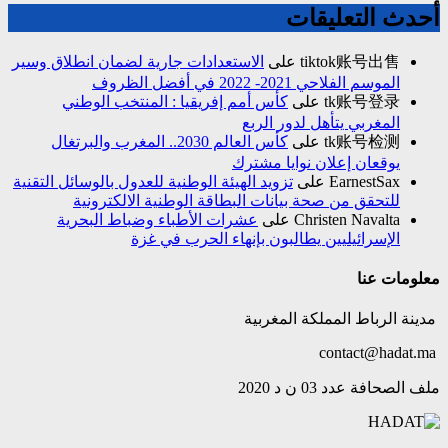
أحدث التعليقات
tiktok账号出售
على
الاستعدادات جارية لضمان انطلاق وسير
الموسم الفلاحي 2021- 2022 في أفضل الظروف
tk账号登录
على
كأس أمم إفريقيا : المنتخب الوطني
المغربي يتأهل لدور الربع
tk账号检测
على
كأس العالم 2030.. المغرب والبرتغال
يوقعان إعلان نوايا مشترك
EarnestSax
على
تزويد الهيئة الوطنية للعدول بالوسائل التقنية
للتحقق من صحة بيانات البطاقة الوطنية الالكترونية
Christen Navalta
على
عشرات الأطباء وضباط البحرية
الإسرائيليين يطالبون بإنهاء الحرب في غزة
معلومات عنا
مدينة الرباط المملكة المغربية
contact@hadat.ma
ملف الصحافة عدد 03 ن د 2020