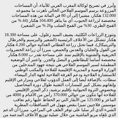
وأبرز في تصريح لوكالة المغرب العربي للأنباء، أن المساحات
المزروعة برسم الموسم الفلاحي الحالي ناهزت ما مجموعه
132.000 هكتار، مشيرا إلى أن 80 في المائة من هذه المساحات
مخصصة لزراعة الحبوب، أي ما يناهز 104.400 هكتار (44 % من
القمح الطري، 30% من القمح الصلب و26 % من الشعير).
وتتوزع الزراعات الكلئية، يضيف السيد زغلول، على مساحة 18.300
هكتار تتشكل من الأعلاف الرئيسية (الشعير والبرسيم والخرطال
والتريتيكال)، فيما تحتل زراعة القطاني الغذائية حوالي 4.200 هكتار
من الفول والجلبان والعدس والحمص، مبرزا أن زراعة الخضروات
الخريفية والشتوية بالإقليم تمتد على مساحة تقدر ب 8.000 هكتار
مخصصة أساسا للبطاطس و البصل والجزر. واعتبر أن الوضعية
المطمئنة لسير الموسم الفلاحي هي نتيجة جهود المتدخلين من
الوزارة الوصية و المديرية الإقليمية للفلاحة والمكتب الوطني
للاستشارة الفلاحية ودعم الغرفة الفلاحية لجهة الدار البيضاء-
سطات، بالإضافة أيضا إلى العمل الدؤوب لفلاحي ومزارعي الإقليم
وإتقانهم بشكل كبير للمسارات التقنية طوال دورة المحاصيل.
وبخصوص الثروة الحيوانية بإقليم برشيد، ذكر المدير الإقليمي
للفلاحة أنها تتكون من حوالي 370.000 رأس من الأغنام و 4000 من
الماعز و 125.000 من الأبقار التي تم الحفاظ عليها رغم تعاقب
موسمين فلاحيين تميزا بنقص مهول في التساقطات المطرية
الشيء الذي أثر سلبا على توفر العلف في المراعي، مبرزا أن الدعم
الذي تلقاه مربو الماشية من خلال عملية توزيع الأعلاف المدعمة من