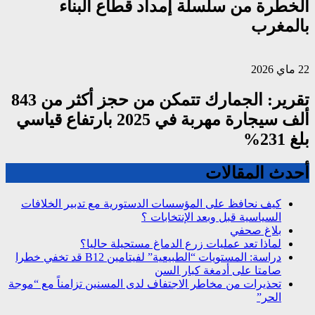
الخطرة من سلسلة إمداد قطاع البناء
بالمغرب
22 ماي 2026
تقرير: الجمارك تتمكن من حجز أكثر من 843
ألف سيجارة مهربة في 2025 بارتفاع قياسي
بلغ 231%
أحدث المقالات
كيف نحافظ على المؤسسات الدستورية مع تدبير الخلافات
السياسية قبل وبعد الإنتخابات ؟
بلاغ صحفي
لماذا تعد عمليات زرع الدماغ مستحيلة حاليا؟
دراسة: المستويات “الطبيعية” لفيتامين B12 قد تخفي خطرا
صامتا على أدمغة كبار السن
تحذيرات من مخاطر الاجتفاف لدى المسنين تزامناً مع “موجة
الحر”