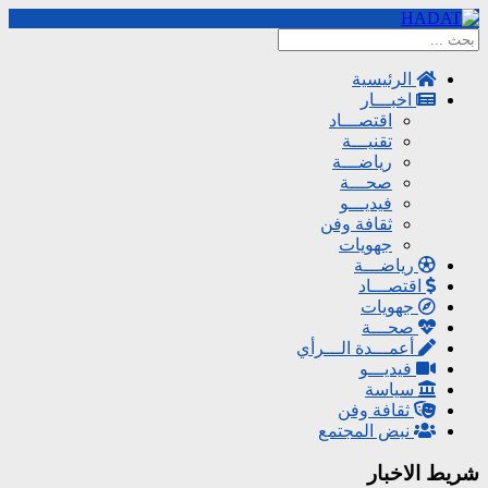
الرئيسية
اخبـــار
اقتصـــاد
تقنيـــة
رياضـــة
صحـــة
فيديـــو
ثقافة وفن
جهويات
رياضـــة
اقتصـــاد
جهويات
صحـــة
أعمـــدة الـــرأي
فيديـــو
سياسة
ثقافة وفن
نبض المجتمع
شريط الاخبار