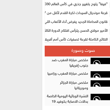
لتنظيمها
“فيفا” يلوح بتغيير جذري في كأس العالم 2030
قرعة مونديال السيدات لكرة القدم لأقل من 17 سنة بالمغرب.. لبؤات 
المستوى الأول
قانون المحاماة الجديد يفرض أداء الأتعاب التي تفوق 10 آلاف درهم بالشيك
الأمير مولاي الحسن يترأس افتتاح الدورة الثالثة من معرض المغرب لصناعة الأ
الإلكترونية
النتائج الكاملة لقرعة تصفيات كأس أمم أفريقيا 2027
سلا.. توقيف ثلاثة مروجين وحجز أكثر من 4300 قرص مخدر وكوكايين وإكستازي
صوت وصورة
أقراص مهلوسة داخل فضاء للشيشة تستنفر شرطة أكادير
ملخص مباراة المغرب ضد
جنوب إفريقيا
ملخص مباراة المغرب وزامبيا
ملخص مباراة الجزائر
وموريتانيا
النشرة الوبائية اليومية الخاصة
بحالات الاصابة بكوفيد 19