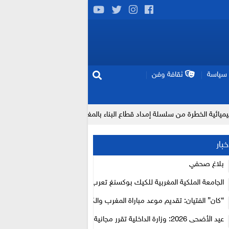
سياسة
ثقافة وفن
ن سلسلة إمداد قطاع البناء بالمغرب
إنتاج “قلب مصغر” يفتح آفاق ع
خبار
بلاغ صحفي
الجامعة الملكية المغربية للكيك بوكسنغ تعرب عن ارتياحها للتجاوب الإيجابي 
الأعلى للحسابات
“كان” الفتيان: تقديم موعد مباراة المغرب والكاميرون بسبب نهائي دوري أبطال
عيد الأضحى 2026: وزارة الداخلية تقرر مجانية ولوج أسواق الماشية وتعلن “ح