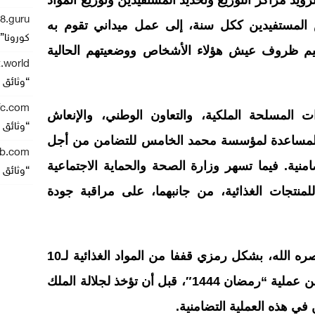
زويد مراكز التوزيع وتحديد المستفيدين وتوزيع المواد
88.guru
ص المستفيدين ككل سنة، إلى عمل ميداني تقوم به
كورونا” يصل
يم ظروف عيش هؤلاء الأشخاص ووضعيتهم الحالية
.world
“وثائق كور
fc.com
ات المسلحة الملكية، والتعاون الوطني، والإنعاش
“وثائق كور
 المساعدة لمؤسسة محمد الخامس للتضامن من أجل
gb.com
امنية. فيما تسهر وزارة الصحة والحماية الاجتماعية
“وثائق كور
منتجات الغذائية، من جانبهما، على مراقبة جودة
وبهذه المناسبة، سلم جلالة الملك، نصره الله، بشكل رمزي قففا من المواد الغذائية لـ10
أرباب أو ممثلي العائلات المستفيدة من عملية “رمضان 1444″، قبل أن تؤخذ لجلالة الملك
ي هذه العملية التضامنية.