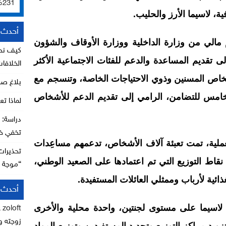
231%
ة، لاسيما الأرز والحليب.
أحدث ا
مالي من وزارة الداخلية ووزارة الأوقاف والشؤون
كيف نحا
ى تقديم المساعدة والدعم للفئات الاجتماعية الأكثر
الخلافا
شخاص المسنين وذوي الاحتياجات الخاصة، وتنسجم مع
بلاغ ص
خامس للتضامن، الرامي إلى تقديم الدعم للأشخاص
لماذا تع
تخفي خط
ملية، تمت تعبئة آلاف الأشخاص، تدعمهم مساعِدات
تحذيرات
ط التوزيع التي تم اعتمادها على الصعيد الوطني،
“موجة ا
ية لأرباب وممثلي العائلات المستفيدة.
أحدث ا
، لاسيما على مستوى لجنتين، واحدة محلية والأخرى
 zoloft
زوجته وا