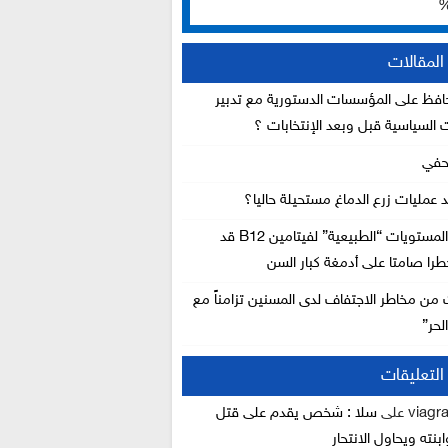
لمقالات
فظ على المؤسسات الدستورية مع تدبير
ت السياسية قبل وبعد الإنتخابات ؟
حفي
د عمليات زرع الدماغ مستحيلة حاليا؟
دراسة: المستويات “الطبيعية” لفيتامين B12 قد
را صامتا على أدمغة كبار السن
 من مخاطر الاجتفاف لدى المسنين تزامناً مع
لحر”
لتعليقات
viagra
على
سلا : شخص يقدم على قتل
بنته ويحاول الانتحار