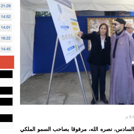
21:29
14:52
14:01
16:22
14:45
14:02
12:48
سادس، نصره الله، مرفوقا بصاحب السمو الملكي