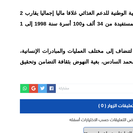
ومنذ إطلاقها سنة 1998، عبأت العملية الوطنية للدعم الغذائي غلافا ماليا إجماليا يقارب 2
مليار درهم، فيما ارتفع عدد الأسر المستفيدة من 34 ألف و100 أسرة سنة 1998 إلى 1
ذا، تأتي عملية “رمضان 1444” لتنضاف إلى مختلف العمليات والمبادرات الإنسانية،
محمد السادس، بغية النهوض بثقافة التضامن وتحقيق
مشاركة
عليقات الزوار ( 0 )
رض التعليقات حسب الاختيارات أسفله