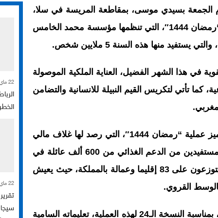
وم الجمعة بسيدي موسى، بمقاطعة المريسة في سلا،
على إعطاء انطلاقة العملية الوطنية “رمضان 1444″، التي تنظمها مؤسسة محمد الخامس
ستفيد منها هذه السنة 5 ملايين شخص.
ية في هذا الشهر الفضيل، العناية الملكية الموصولة
22 ماي 2026
كما تأتي لتكريس القيم النبيلة للانسانية والتضامن
الرباط
لمغربي.
الخطر
وتنفيذا للتعليمات الملكية السامية، تتميز عملية “رمضان 1444″، التي رصد لها غلاف مالي
بقيمة 390 مليون درهم، برفع عدد المستفيدين من الدعم الغذائي من 600 ألف عائلة في
النسخة الماضية إلى 1 مليون عائلة، يتوزعون على 83 إقليما وعمالة بالمملكة، حيث يعيش
22 ماي 2026
كما أعطى صاحب الجلالة، نصره الله، بمناسبة النسخة الـ24 لهذه العملية، تعليماته السامية