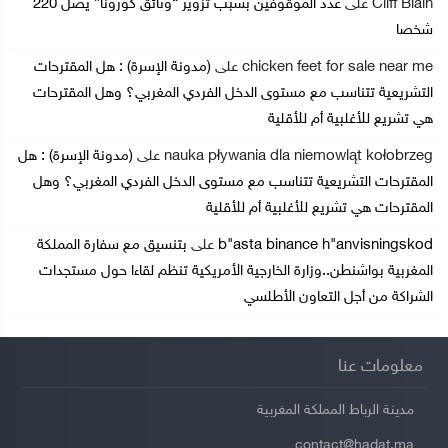
Cliff Blain
على
عدد الموقوفين بسبب تزوير “وثائق كورونا” يصل 220
شخصا
chicken feet for sale near me
على
(مدونة الإسرة) : هل المقترحات
التشريعية تتناسب مع مستوى الدخل الفردي المغربي؟ وهل المقترحات
هي تشريع للأغلبية أم للأقلية
nauka pływania dla niemowląt kołobrzeg
على
(مدونة الإسرة) : هل
المقترحات التشريعية تتناسب مع مستوى الدخل الفردي المغربي؟ وهل
المقترحات هي تشريع للأغلبية أم للأقلية
b"asta binance h"anvisningskod
على
بتنسيق مع سفارة المملكة
المغربية بواشنطن..وزارة الخارجية الأمريكية تنظم لقاءا حول مستجدات
الشراكة من أجل التعاون الأطلسي
معلومات عنا
مدينة الرباط المملكة المغربية
contact@hadat.ma