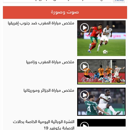
14:45
سلا.. توقيف ثلاثة مروجين وحجز أكثر من 4300 قرص مخدر وكوكايين وإكستازي
14:02
صوت وصورة
أقراص مهلوسة داخل فضاء للشيشة تستنفر شرطة أكادير
12:48
ملخص مباراة المغرب ضد جنوب إفريقيا
ملخص مباراة المغرب وزامبيا
ملخص مباراة الجزائر وموريتانيا
النشرة الوبائية اليومية الخاصة بحالات
الاصابة بكوفيد 19