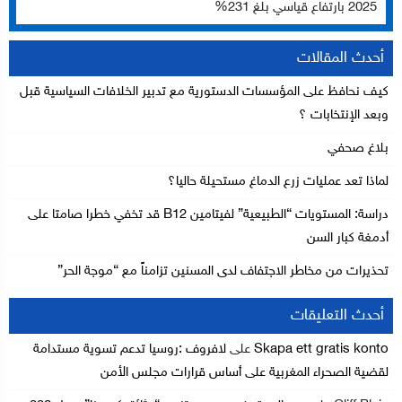
2025 بارتفاع قياسي بلغ 231%
أحدث المقالات
كيف نحافظ على المؤسسات الدستورية مع تدبير الخلافات السياسية قبل
وبعد الإنتخابات ؟
بلاغ صحفي
لماذا تعد عمليات زرع الدماغ مستحيلة حاليا؟
دراسة: المستويات “الطبيعية” لفيتامين B12 قد تخفي خطرا صامتا على
أدمغة كبار السن
تحذيرات من مخاطر الاجتفاف لدى المسنين تزامناً مع “موجة الحر”
أحدث التعليقات
Skapa ett gratis konto
على
لافروف :روسيا تدعم تسوية مستدامة
لقضية الصحراء المغربية على أساس قرارات مجلس الأمن