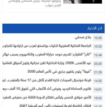
وجوهها الرصينة، برحيل الصحافي والإعلامي
القدير شهاب
اخر الاخبار
بلاغ صحفي
12:30
الجامعة الملكية المغربية للكيك بوكسنغ تعرب عن ارتياحها للتجاوب 
10:52
الأعلى للحسابات
“كان” الفتيان: تقديم موعد مباراة المغرب والكاميرون بسبب نهائي د
12:48
عيد الأضحى 2026: وزارة الداخلية تقرر مجانية ولوج أسواق الما
23:20
لتنظيمها
“فيفا” يلوح بتغيير جذري في كأس العالم 2030
21:29
قرعة مونديال السيدات لكرة القدم لأقل من 17
14:52
المستوى الأول
قانون المحاماة الجديد يفرض أداء الأتعاب التي تفوق 10 آلاف درهم بالشيك
14:01
الأمير مولاي الحسن يترأس افتتاح الدورة الثالثة من معرض المغرب ل
16:22
الإلكترونية
النتائج الكاملة لقرعة تصفيات كأس أمم أفريقيا 2027