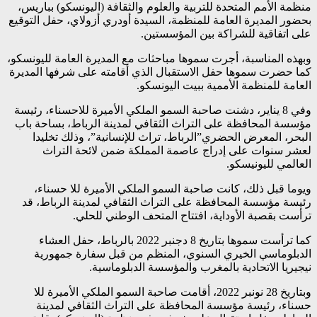
منظمة الأمم المتحدة للتربية والعلوم والثقافة (اليونسكو) بباريس،
بحضور المديرة العامة للمنظمة، السيدة أودري أزولاي، حفل التوقيع
على اتفاقية للشراكة بين المؤسستين.
وبهذه المناسبة، أجرت سموها مباحثات مع المديرة العامة لليونسكو،
كما حضرت سموها حفل الاستقبال الذي أقامته على شرفها المديرة
العامة للمنظمة الأممية ببيت اليونسكو.
وفي 8 يناير، دشنت صاحبة السمو الملكي الأميرة للاحسناء، رئيسة
مؤسسة المحافظة على التراث الثقافي لمدينة الرباط، بساحة باب
البحر، المعرض الحضري”الرباط، تراث للإنسانية”، وذلك تخليدا
لعشر سنوات على إدراج عاصمة المملكة ضمن لائحة التراث
العالمي لليونيسكو.
ويوما قبل ذلك، كانت صاحبة السمو الملكي الأميرة للا حسناء،
رئيسة مؤسسة المحافظة على التراث الثقافي لمدينة الرباط، قد
ترأست بقصبة الأوداية، افتتاح المتحف الوطني للحلي.
كما ترأست سموها بتاريخ 8 دجنبر 2022 بالرباط، حفل العشاء
الدبلوماسي الخيري السنوي، المنظم من قبل سفارة جمهورية
نيجيريا الاتحادية بالمغرب والمؤسسة الدبلوماسية.
وبتاريخ 28 نونبر 2022، أقامت صاحبة السمو الملكي الأميرة للا
حسناء، رئيسة مؤسسة المحافظة على التراث الثقافي لمدينة