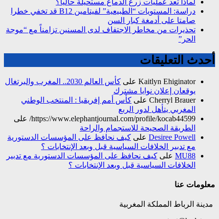
لماذا تعد عمليات زرع الدماغ مستحيلة حاليا؟
دراسة: المستويات “الطبيعية” لفيتامين B12 قد تخفي خطرا
صامتا على أدمغة كبار السن
تحذيرات من مخاطر الاجتفاف لدى المسنين تزامناً مع “موجة
الحر”
أحدث التعليقات
Kaitlyn Ehiginator
على
كأس العالم 2030.. المغرب والبرتغال
يوقعان إعلان نوايا مشترك
Cherryl Brauer
على
كأس أمم إفريقيا : المنتخب الوطني
المغربي يتأهل لدور الربع
https://www.elephantjournal.com/profile/kocab44599/
على
الطريقة الصحيحة للاستجمام والراحة
Desiree Powell
على
كيف نحافظ على المؤسسات الدستورية
مع تدبير الخلافات السياسية قبل وبعد الإنتخابات ؟
MU88
على
كيف نحافظ على المؤسسات الدستورية مع تدبير
الخلافات السياسية قبل وبعد الإنتخابات ؟
معلومات عنا
مدينة الرباط المملكة المغربية