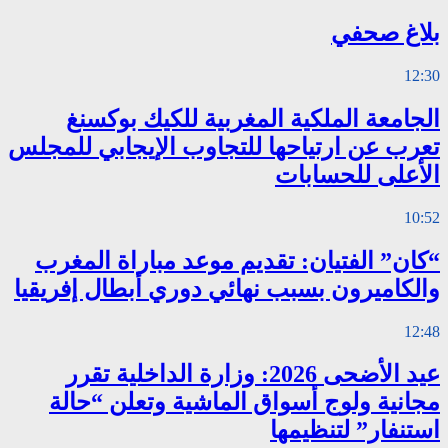
بلاغ صحفي
12:30
الجامعة الملكية المغربية للكيك بوكسنغ
تعرب عن ارتياحها للتجاوب الإيجابي للمجلس
الأعلى للحسابات
10:52
“كان” الفتيان: تقديم موعد مباراة المغرب
والكاميرون بسبب نهائي دوري أبطال إفريقيا
12:48
عيد الأضحى 2026: وزارة الداخلية تقرر
مجانية ولوج أسواق الماشية وتعلن “حالة
استنفار” لتنظيمها