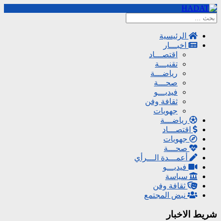
الرئيسية
اخبـــار
اقتصـــاد
تقنيـــة
رياضـــة
صحـــة
فيديـــو
ثقافة وفن
جهويات
رياضـــة
اقتصـــاد
جهويات
صحـــة
أعمـــدة الـــرأي
فيديـــو
سياسة
ثقافة وفن
نبض المجتمع
شريط الاخبار