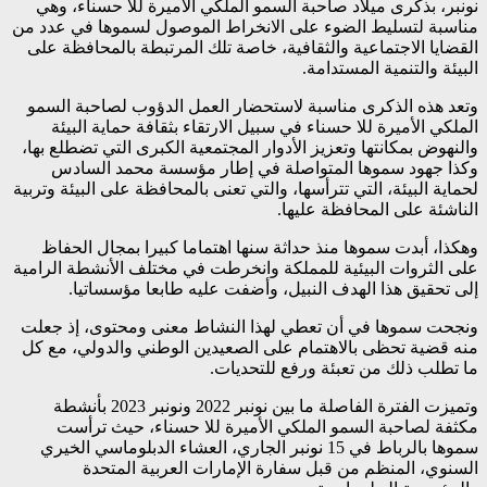
نونبر، بذكرى ميلاد صاحبة السمو الملكي الأميرة للا حسناء، وهي
مناسبة لتسليط الضوء على الانخراط الموصول لسموها في عدد من
القضايا الاجتماعية والثقافية، خاصة تلك المرتبطة بالمحافظة على
البيئة والتنمية المستدامة.
وتعد هذه الذكرى مناسبة لاستحضار العمل الدؤوب لصاحبة السمو
الملكي الأميرة للا حسناء في سبيل الارتقاء بثقافة حماية البيئة
والنهوض بمكانتها وتعزيز الأدوار المجتمعية الكبرى التي تضطلع بها،
وكذا جهود سموها المتواصلة في إطار مؤسسة محمد السادس
لحماية البيئة، التي تترأسها، والتي تعنى بالمحافظة على البيئة وتربية
الناشئة على المحافظة عليها.
وهكذا، أبدت سموها منذ حداثة سنها اهتماما كبيرا بمجال الحفاظ
على الثروات البيئية للمملكة وانخرطت في مختلف الأنشطة الرامية
إلى تحقيق هذا الهدف النبيل، وأضفت عليه طابعا مؤسساتيا.
ونجحت سموها في أن تعطي لهذا النشاط معنى ومحتوى، إذ جعلت
منه قضية تحظى بالاهتمام على الصعيدين الوطني والدولي، مع كل
ما تطلب ذلك من تعبئة ورفع للتحديات.
وتميزت الفترة الفاصلة ما بين نونبر 2022 ونونبر 2023 بأنشطة
مكثفة لصاحبة السمو الملكي الأميرة للا حسناء، حيث ترأست
سموها بالرباط في 15 نونبر الجاري، العشاء الدبلوماسي الخيري
السنوي، المنظم من قبل سفارة الإمارات العربية المتحدة