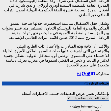
الرباط، حفل استقبال على شرف وفد منظمة (اليونسكو)، قادته
المديرة العامة للمنظمة السيدة أودري أزولاي، والذي شارك في
أشغال الدورة السابعة عشرة للجنة الحكومية الدولية لصون التراث
الثقافي غير المادي.
وشكل حفل الاستقبال مناسبة استحضرت خلالها صاحبة السمو
الملكي والمديرة العامة لليونسكو التعاون المستمر منذ عشر سنوات
بين المؤسسة والمنظمة الأممية في ما يخص تدبير تراث مدينة
الرباط، المدرج سنة 2012 ضمن قائمة التراث العالمي للإنسانية.
والأكيد، أن كافة هذه المبادرات والأعمال ذات الطابع البيئي
والاجتماعي التي أشرفت عليها صاحبة السمو الملكي الأميرة الجليلة
للا حسناء على المستوى الوطني أو بالمحافل الدولية، تشكل تجسيدا
للالتزام الثابت والانخراط الفعلي لسموها في مغرب يعرف دينامية
متجددة على جميع الأصعدة.
مشاركة
تعليقات الزوار ( 1 )
بإمكانكم تغيير عرض التعليقات حسب الاختيارات أسفله
sklep internetowy :