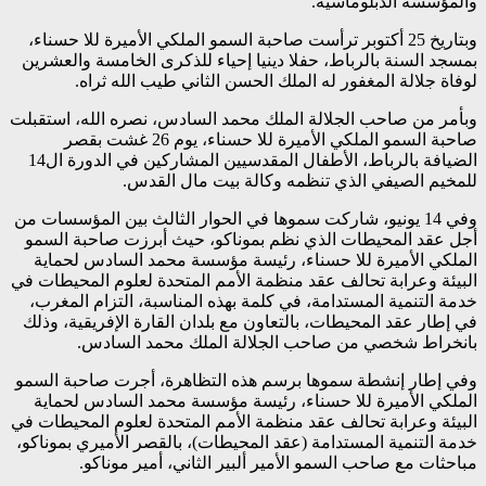
والمؤسسة الدبلوماسية.
وبتاريخ 25 أكتوبر ترأست صاحبة السمو الملكي الأميرة للا حسناء،
بمسجد السنة بالرباط، حفلا دينيا إحياء للذكرى الخامسة والعشرين
لوفاة جلالة المغفور له الملك الحسن الثاني طيب الله ثراه.
وبأمر من صاحب الجلالة الملك محمد السادس، نصره الله، استقبلت
صاحبة السمو الملكي الأميرة للا حسناء، يوم 26 غشت بقصر
الضيافة بالرباط، الأطفال المقدسيين المشاركين في الدورة ال14
للمخيم الصيفي الذي تنظمه وكالة بيت مال القدس.
وفي 14 يونيو، شاركت سموها في الحوار الثالث بين المؤسسات من
أجل عقد المحيطات الذي نظم بموناكو، حيث أبرزت صاحبة السمو
الملكي الأميرة للا حسناء، رئيسة مؤسسة محمد السادس لحماية
البيئة وعرابة تحالف عقد منظمة الأمم المتحدة لعلوم المحيطات في
خدمة التنمية المستدامة، في كلمة بهذه المناسبة، التزام المغرب،
في إطار عقد المحيطات، بالتعاون مع بلدان القارة الإفريقية، وذلك
بانخراط شخصي من صاحب الجلالة الملك محمد السادس.
وفي إطار إنشطة سموها برسم هذه التظاهرة، أجرت صاحبة السمو
الملكي الأميرة للا حسناء، رئيسة مؤسسة محمد السادس لحماية
البيئة وعرابة تحالف عقد منظمة الأمم المتحدة لعلوم المحيطات في
خدمة التنمية المستدامة (عقد المحيطات)، بالقصر الأميري بموناكو،
مباحثات مع صاحب السمو الأمير ألبير الثاني، أمير موناكو.