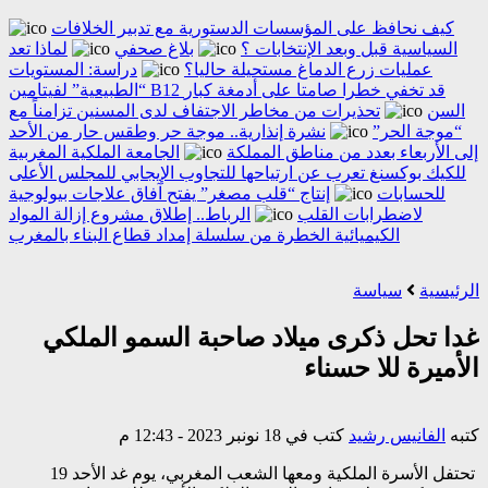
كيف نحافظ على المؤسسات الدستورية مع تدبير الخلافات
السياسية قبل وبعد الإنتخابات ؟
بلاغ صحفي
لماذا تعد
عمليات زرع الدماغ مستحيلة حاليا؟
دراسة: المستويات
“الطبيعية” لفيتامين B12 قد تخفي خطرا صامتا على أدمغة كبار
السن
تحذيرات من مخاطر الاجتفاف لدى المسنين تزامناً مع
“موجة الحر”
نشرة إنذارية.. موجة حر وطقس حار من الأحد
إلى الأربعاء بعدد من مناطق المملكة
الجامعة الملكية المغربية
للكيك بوكسنغ تعرب عن ارتياحها للتجاوب الإيجابي للمجلس الأعلى
للحسابات
إنتاج “قلب مصغر” يفتح آفاق علاجات بيولوجية
لاضطرابات القلب
الرباط.. إطلاق مشروع إزالة المواد
الكيميائية الخطرة من سلسلة إمداد قطاع البناء بالمغرب
الرئيسية
سياسة
غدا تحل ذكرى ميلاد صاحبة السمو الملكي
الأميرة للا حسناء
كتبه
الفانيس رشيد
كتب في 18 نونبر 2023 - 12:43 م
تحتفل الأسرة الملكية ومعها الشعب المغربي، يوم غد الأحد 19