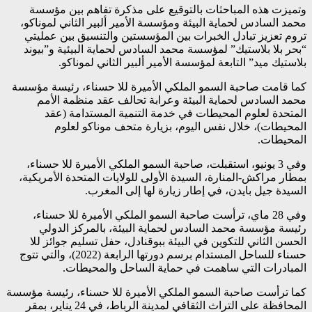
وتميزت هذه المباحثات بالتوقيع على مذكرة تفاهم بين مؤسسة
محمد السادس لحماية البيئة ومؤسسة الأمير ألبير الثاني لموناكو،
تروم تعزيز تبادل الخبرات بين المؤسستين والتنسيق بين عمليتي
“بحر بلا بلاستيك” لمؤسسة محمد السادس لحماية البيئية و”بيوند
بلاستيك ميد” التابعة لمؤسسة الأمير ألبير الثاني لموناكو.
كما قامت صاحبة السمو الملكي الأميرة للا حسناء، رئيسة مؤسسة
محمد السادس لحماية البيئة وعرابة تحالف عقد منظمة الأمم
المتحدة لعلوم المحيطات في خدمة التنمية المستدامة (عقد
المحيطات)، خلال نفس اليوم، بزيارة متحف موناكو لعلوم
المحيطات.
وفي 3 يونيو، استقبلت، صاحبة السمو الملكي الأميرة للا حسناء،
بمطار مراكش-المنارة، السيدة الأولى للولايات المتحدة الأمريكية،
السيدة جيل بايدن، في إطار زيارة لها إلى المغرب.
وفي 28 ماي، ترأست صاحبة السمو الملكي الأميرة للا حسناء،
رئيسة مؤسسة محمد السادس لحماية البيئة، بالمركز الدولي
الحسن الثاني للتكوين في البيئة ببوقنادل، حفل تسليم جوائز للا
حسناء للساحل المستدام برسم دورتها الرابعة (2022)، والتي تتوج
المبادرات التي ساهمت في حماية الساحل والمحيطات.
كما ترأست صاحبة السمو الملكي الأميرة للا حسناء، رئيسة مؤسسة
المحافظة على التراث الثقافي لمدينة الرباط، في 24 يناير، بمقر