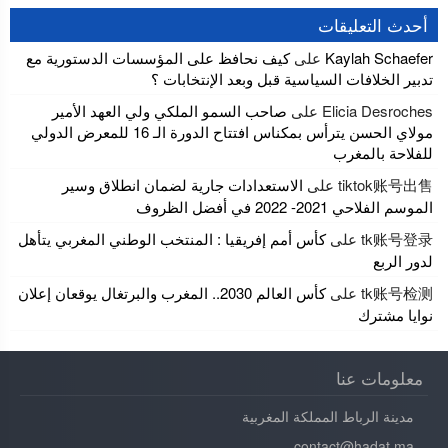
أحدث التعليقات
Kaylah Schaefer
على
كيف نحافظ على المؤسسات الدستورية مع
تدبير الخلافات السياسية قبل وبعد الإنتخابات ؟
Elicia Desroches
على
صاحب السمو الملكي ولي العهد الأمير
مولاي الحسن يترأس بمكناس افتتاح الدورة الـ 16 للمعرض الدولي
للفلاحة بالمغرب
tiktok账号出售
على
الاستعدادات جارية لضمان انطلاق وسير
الموسم الفلاحي 2021- 2022 في أفضل الظروف
tk账号登录
على
كأس أمم إفريقيا : المنتخب الوطني المغربي يتأهل
لدور الربع
tk账号检测
على
كأس العالم 2030.. المغرب والبرتغال يوقعان إعلان
نوايا مشترك
معلومات عنا
مدينة الرباط المملكة المغربية
contact@hadat.ma