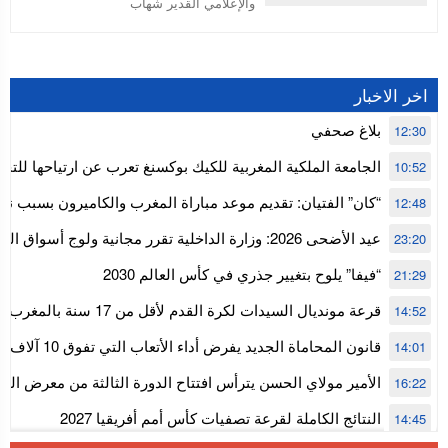
والإعلامي القدير شهاب
اخر الاخبار
بلاغ صحفي
12:30
الجامعة الملكية المغربية للكيك بوكسنغ تعرب عن ارتياحها للتجا
10:52
للمجلس الأعلى للحسابات
“كان” الفتيان: تقديم موعد مباراة المغرب والكاميرون بسبب نه
12:48
إفريقيا
عيد الأضحى 2026: وزارة الداخلية تقرر مجانية ولوج أسواق
23:20
استنفار” لتنظيمها
“فيفا” يلوح بتغيير جذري في كأس العالم 2030
21:29
قرعة مونديال السيدات لكرة القدم ل
14:52
المستوى الأول
قانون المحاماة الجديد يفرض أداء الأتعاب التي تفوق 10 آلاف درهم بالشيك
14:01
الأمير مولاي الحسن يترأس افتتاح الدورة الثالثة من معرض ال
16:22
الألعاب الإلكترونية
النتائج الكاملة لقرعة تصفيات كأس أمم أفريقيا 2027
14:45