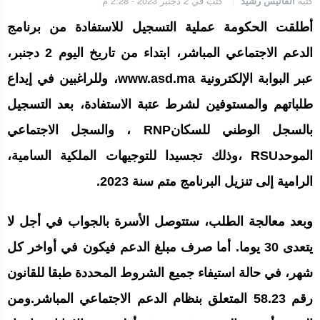
كتبه
الفانيس رشيد
كتب في 2 دجنبر 2023 - 2:28 م
الجامعة الملكية المغربية للكيك بوكسنغ تعرب عن ارتياحها للتجاوب
الإيجابي للمجلس الأعلى للحسابات
أطلقت الحكومة عملية التسجيل للاستفادة من برنامج
الدعم الاجتماعي المباشر، ابتداء من تاريخ اليوم 2 دجنبر،
إنتاج “قلب مصغر” يفتح آفاق علاجات بيولوجية لاضطرابات القلب
عبر البوابة الإلكترونية www.asd.ma، وللراغبين في إيداع
طلباتهم والمستوفين لشرط عتبة الاستفادة، بعد التسجيل
بالسجل الوطني للسكانRNP ، والسجل الاجتماعي
الرباط.. إطلاق مشروع إزالة المواد الكيميائية الخطرة من سلسلة إمداد
قطاع البناء بالمغرب
الموحدRSU ،وذلك تجسيدا للتوجيهات الملكية السامية،
الرامية إلى تنزيل البرنامج متم سنة 2023.
وبعد معالجة الطلب، ستتوصل الأسرة بالجواب في أجل لا
يتعدى 30 يوما. أما صرف مبلغ الدعم فيكون في أواخر كل
شهر، في حالة استيفاء جميع الشروط المحددة طبقا للقانون
رقم 58.23 المتعلق بنظام الدعم الاجتماعي المباشر.ومن