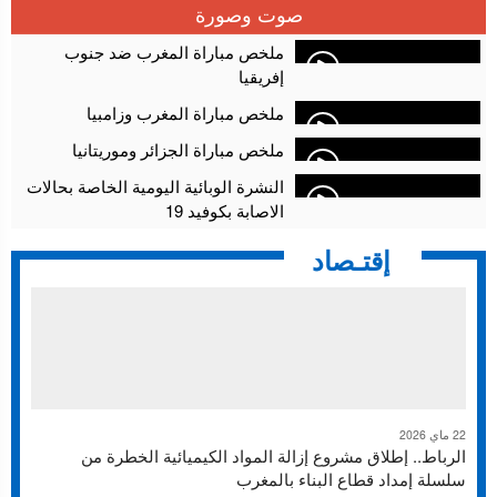
سلا.. توقيف ثلاثة مروجين وحجز أكثر من 4300 قرص مخدر وكوكايين وإكستازي
14:02
صوت وصورة
أقراص مهلوسة داخل فضاء للشيشة تستنفر شرطة أكادير
12:48
ملخص مباراة المغرب ضد جنوب
إفريقيا
ملخص مباراة المغرب وزامبيا
ملخص مباراة الجزائر وموريتانيا
النشرة الوبائية اليومية الخاصة بحالات
الاصابة بكوفيد 19
إقتـصاد
22 ماي 2026
الرباط.. إطلاق مشروع إزالة المواد الكيميائية الخطرة من
سلسلة إمداد قطاع البناء بالمغرب