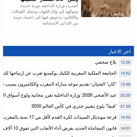
أصدرت وزارة الداخلية دورية جديدة
وموجّهة إلى ولاة الجهات وعمال العمالات
والأقاليم، تدعوهم فيها إلى اعتماد حزمة
من التدابير الاستثنائية
اخر الاخبار
بلاغ صحفي
12:30
الجامعة الملكية المغربية للكيك بوكسنغ تعرب عن ارتياحها للتجا
10:52
للمجلس الأعلى للحسابات
“كان” الفتيان: تقديم موعد مباراة المغرب والكاميرون بسبب نه
12:48
إفريقيا
عيد الأضحى 2026: وزارة الداخلية تقرر مجانية ولوج أسواق
23:20
استنفار” لتنظيمها
“فيفا” يلوح بتغيير جذري في كأس العالم 2030
21:29
قرعة مونديال السيدات لكرة القدم ل
14:52
المستوى الأول
قانون المحاماة الجديد يفرض أداء الأتعاب التي تفوق 10 آلاف درهم بالشيك
14:01