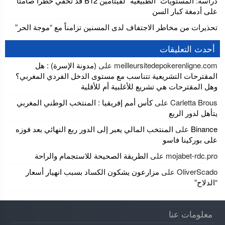
دراسة: المستويات “الطبيعية” لفيتامين B12 قد تخفي خطرا صامتا
على أدمغة كبار السن
تحذيرات من مخاطر الاجتفاف لدى المسنين تزامناً مع “موجة الحر”
أحدث التعليقات
meilleursitedepokerenligne.com
على
(مدونة الإسرة) : هل
المقترحات التشريعية تتناسب مع مستوى الدخل الفردي المغربي؟
وهل المقترحات هي تشريع للأغلبية أم للأقلية
Carletta Brous
على
كأس أمم إفريقيا : المنتخب الوطني المغربي
يتأهل لدور الربع
Binance
على
المنتخب المالي يعبر إلى الدور ربع النهائي بعد فوزه
على بوركينا فاسو
mojabet-rdc.pro
على
الطريقة الصحيحة للاستجمام والراحة
OliverScado
على
مزارعون يشكون الكساد بسبب انهيار أسعار
“الدلاح”
معلومات عنا