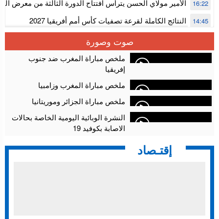
الأمير مولاي الحسن يترأس افتتاح الدورة الثالثة من معرض ال
16:22
الألعاب الإلكترونية
النتائج الكاملة لقرعة تصفيات كأس أمم أفريقيا 2027
14:45
سلا.. توقيف ثلاثة مروجين وحجز أكثر من 4300 قرص مخدر وكوكايين وإكستازي
14:02
صوت وصورة
أقراص مهلوسة داخل فضاء للشيشة تستنفر شرطة أكادير
12:48
ملخص مباراة المغرب ضد جنوب
إفريقيا
ملخص مباراة المغرب وزامبيا
ملخص مباراة الجزائر وموريتانيا
النشرة الوبائية اليومية الخاصة بحالات
الاصابة بكوفيد 19
إقتـصاد