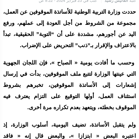
كتبه
الفانيس رشيد
كتب في 23 فبراير 2024 - 9:22 ص
حددت وزارة التربية الوطنية للأساتذة الموقوفين عن العمل،
مجموعة من الشروط من أجل العودة إلى عملهم، ورفع
اليد عن أجورهم، مشددة على أن “التوبة” الحقيقية، تبدأ
بالاعتراف والإقرار بـ”ذنب” التحريض على الإضراب.
وحسب ما أفادت يومية « الصباح »، فإن اللجان الجهوية
التي عينتها الوزارة لتتبع ملف الموقوفين، بدأت في إرسال
إشعارات إلى الأساتذة الموقوفين، تخبرهم بشروط
استئناف العمل، أولها التوقيع على التزام يعترف فيه
الموقوف بخطئه، ويتعهد بعدم تكراره مرة أخرى.
ولم يتقبل الأساتذة، تضيف اليومية، أسلوب الوزارة، إذ
اعتبره البعض « ابتزازا »، والبعض قال إنه « فاقد