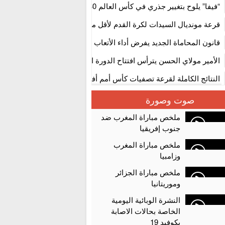
استنفار” لتنظيمها
“فيفا” يلوح بتغيير جذري في كأس العالم 2030
قرعة مونديال السيدات لكرة القدم لأقل من 17 سنة بالمغ
المستوى الأول
قانون المحاماة الجديد يفرض أداء الأتعاب التي تفوق 10 آلاف درهم بالشيك
الأمير مولاي الحسن يترأس افتتاح الدورة الثالثة من معرض المغرب لصنا
الألعاب الإلكترونية
النتائج الكاملة لقرعة تصفيات كأس أمم أفريقيا 2027
سلا.. توقيف ثلاثة مروجين وحجز أكثر من 4300 قرص مخدر وكوكايين وإكستازي
صوت وصورة
أقراص مهلوسة داخل فضاء للشيشة تستنفر شرطة أكادير
ملخص مباراة المغرب ضد
جنوب إفريقيا
ملخص مباراة المغرب
وزامبيا
ملخص مباراة الجزائر
وموريتانيا
النشرة الوبائية اليومية
الخاصة بحالات الاصابة
بكوفيد 19