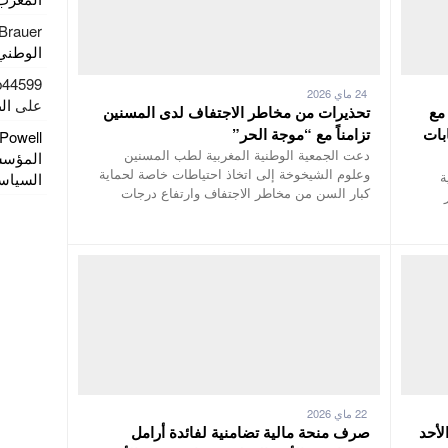
 Brauer
الوطني 
b44599/
24 ماي 2026
على
ال
مع
تحذيرات من مخاطر الاجتفاف لدى المسنين
بات
تزامناً مع “موجة الحر”
 Powell
دعت الجمعية الوطنية المغربية لطب المسنين
المؤسسا
وعلوم الشيخوخة إلى اتخاذ احتياطات خاصة لحماية
ة
السياسي
كبار السن من مخاطر الاجتفاف وارتفاع درجات
22 ماي 2026
لأحد
صرف منحة مالية تضامنية لفائدة أرامل