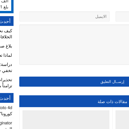
بلغ 231%
أحدث 
كيف نح
الخلافا
بلاغ ص
لماذا ت
تخفي خط
تحذيرا
تزامناً 
أحدث 
مقالات ذات صلة
toto 4d
كورونا” يصل
ginator
المغرب 