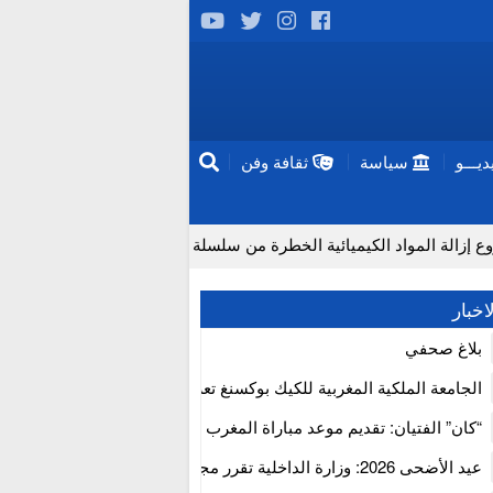
يـــو
سياسة
ثقافة وفن
مواد الكيميائية الخطرة من سلسلة إمداد قطاع البناء بالمغرب
اخبار
بلاغ صحفي
الجامعة الملكية المغربية للكيك بوكسنغ تعرب عن ارتياحها للتجاوب الإيجا
للمجلس الأعلى للحسابات
“كان” الفتيان: تقديم موعد مباراة المغرب والكاميرون بسبب نهائي دوري 
إفريقيا
عيد الأضحى 2026: وزارة الداخلية تقرر مجانية ولوج أسواق الماشية وت