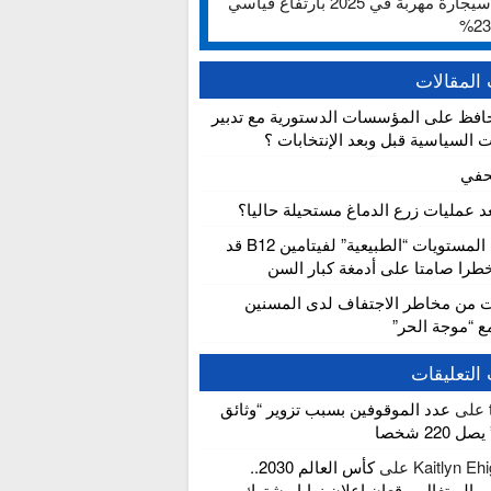
ألف سيجارة مهربة في 2025 بارتفاع قياسي
المقالات
افظ على المؤسسات الدستورية مع تدبير
ت السياسية قبل وبعد الإنتخابات ؟
حفي
عد عمليات زرع الدماغ مستحيلة حاليا؟
دراسة: المستويات “الطبيعية” لفيتامين B12 قد
را صامتا على أدمغة كبار السن
ت من مخاطر الاجتفاف لدى المسنين
مع “موجة الحر”
التعليقات
على
عدد الموقوفين بسبب تزوير “وثائق
 220 شخصا
Kaitlyn Ehi
على
كأس العالم 2030..
والبرتغال يوقعان إعلان نوايا مشترك