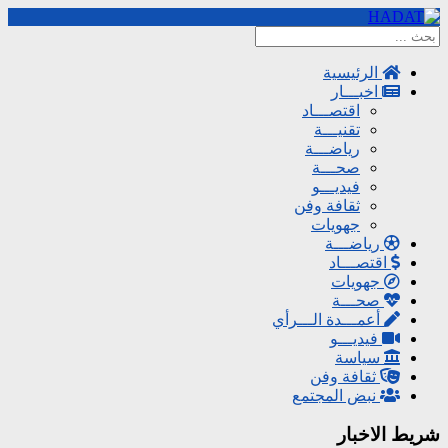
الرئيسية
اخبـــار
اقتصـــاد
تقنيـــة
رياضـــة
صحـــة
فيديـــو
ثقافة وفن
جهويات
رياضـــة
اقتصـــاد
جهويات
صحـــة
أعمـــدة الـــرأي
فيديـــو
سياسة
ثقافة وفن
نبض المجتمع
شريط الاخبار