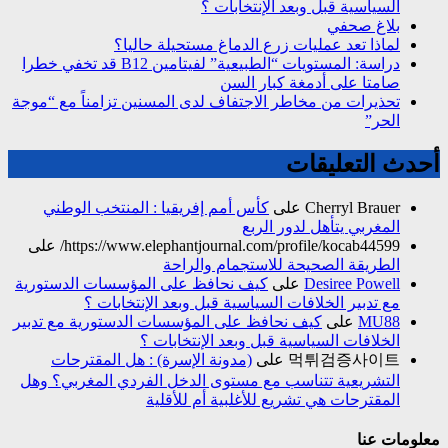
السياسية قبل وبعد الإنتخابات ؟
بلاغ صحفي
لماذا تعد عمليات زرع الدماغ مستحيلة حاليا؟
دراسة: المستويات “الطبيعية” لفيتامين B12 قد تخفي خطرا
صامتا على أدمغة كبار السن
تحذيرات من مخاطر الاجتفاف لدى المسنين تزامناً مع “موجة
الحر”
أحدث التعليقات
Cherryl Brauer
على
كأس أمم إفريقيا : المنتخب الوطني
المغربي يتأهل لدور الربع
https://www.elephantjournal.com/profile/kocab44599/
على
الطريقة الصحيحة للاستجمام والراحة
Desiree Powell
على
كيف نحافظ على المؤسسات الدستورية
مع تدبير الخلافات السياسية قبل وبعد الإنتخابات ؟
MU88
على
كيف نحافظ على المؤسسات الدستورية مع تدبير
الخلافات السياسية قبل وبعد الإنتخابات ؟
먹튀검증사이트
على
(مدونة الإسرة) : هل المقترحات
التشريعية تتناسب مع مستوى الدخل الفردي المغربي؟ وهل
المقترحات هي تشريع للأغلبية أم للأقلية
معلومات عنا