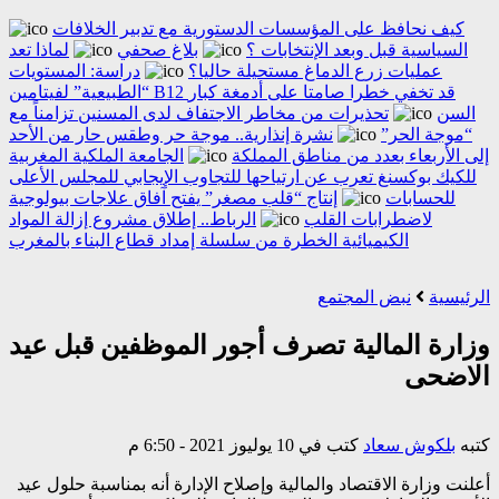
كيف نحافظ على المؤسسات الدستورية مع تدبير الخلافات
السياسية قبل وبعد الإنتخابات ؟
بلاغ صحفي
لماذا تعد
عمليات زرع الدماغ مستحيلة حاليا؟
دراسة: المستويات
“الطبيعية” لفيتامين B12 قد تخفي خطرا صامتا على أدمغة كبار
السن
تحذيرات من مخاطر الاجتفاف لدى المسنين تزامناً مع
“موجة الحر”
نشرة إنذارية.. موجة حر وطقس حار من الأحد
إلى الأربعاء بعدد من مناطق المملكة
الجامعة الملكية المغربية
للكيك بوكسنغ تعرب عن ارتياحها للتجاوب الإيجابي للمجلس الأعلى
للحسابات
إنتاج “قلب مصغر” يفتح آفاق علاجات بيولوجية
لاضطرابات القلب
الرباط.. إطلاق مشروع إزالة المواد
الكيميائية الخطرة من سلسلة إمداد قطاع البناء بالمغرب
الرئيسية
نبض المجتمع
وزارة المالية تصرف أجور الموظفين قبل عيد
الاضحى
كتبه
بلكوش سعاد
كتب في 10 يوليوز 2021 - 6:50 م
أعلنت وزارة الاقتصاد والمالية وإصلاح الإدارة أنه بمناسبة حلول عيد