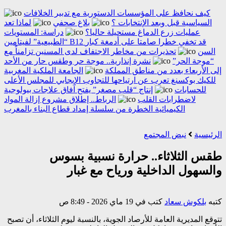
كيف نحافظ على المؤسسات الدستورية مع تدبير الخلافات
السياسية قبل وبعد الإنتخابات ؟
بلاغ صحفي
لماذا تعد
عمليات زرع الدماغ مستحيلة حاليا؟
دراسة: المستويات
“الطبيعية” لفيتامين B12 قد تخفي خطرا صامتا على أدمغة كبار
السن
تحذيرات من مخاطر الاجتفاف لدى المسنين تزامناً مع
“موجة الحر”
نشرة إنذارية.. موجة حر وطقس حار من الأحد
إلى الأربعاء بعدد من مناطق المملكة
الجامعة الملكية المغربية
للكيك بوكسنغ تعرب عن ارتياحها للتجاوب الإيجابي للمجلس الأعلى
للحسابات
إنتاج “قلب مصغر” يفتح آفاق علاجات بيولوجية
لاضطرابات القلب
الرباط.. إطلاق مشروع إزالة المواد
الكيميائية الخطرة من سلسلة إمداد قطاع البناء بالمغرب
الرئيسية
نبض المجتمع
طقس الثلاثاء.. حرارة نسبية بسوس
والسهول الداخلية ورياح مع غبار
كتبه
بلكوش سعاد
كتب في 19 ماي 2026 - 8:49 ص
تتوقع المديرية العامة للأرصاد الجوية، بالنسبة ليوم الثلاثاء، أن تصبح