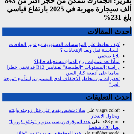
تقرير: الجمارك تتمكن من حجز أكثر من 843
ألف سيجارة مهربة في 2025 بارتفاع قياسي
بلغ 231%
أحدث المقالات
كيف نحافظ على المؤسسات الدستورية مع تدبير الخلافات
السياسية قبل وبعد الإنتخابات ؟
بلاغ صحفي
لماذا تعد عمليات زرع الدماغ مستحيلة حاليا؟
دراسة: المستويات “الطبيعية” لفيتامين B12 قد تخفي خطرا
صامتا على أدمغة كبار السن
تحذيرات من مخاطر الاجتفاف لدى المسنين تزامناً مع “موجة
الحر”
أحدث التعليقات
viagra zoloft
على
سلا : شخص يقدم على قتل زوجته وابنته
ويحاول الانتحار
lx88.guru
على
عدد الموقوفين بسبب تزوير “وثائق كورونا”
يصل 220 شخصا
uu88bet.world
على
عدد الموقوفين بسبب تزوير “وثائق