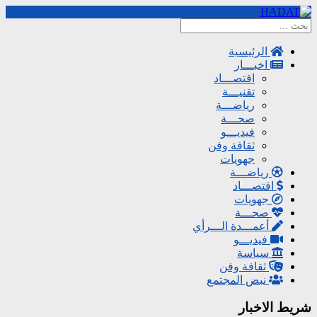
الرئيسية
اخبـــار
اقتصـــاد
تقنيـــة
رياضـــة
صحـــة
فيديـــو
ثقافة وفن
جهويات
رياضـــة
اقتصـــاد
جهويات
صحـــة
أعمـــدة الـــرأي
فيديـــو
سياسة
ثقافة وفن
نبض المجتمع
شريط الاخبار