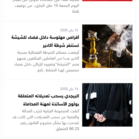
بمدينة سلا، في الساعات الأولى من صباح
اليوم الجمعة 15 ماي الجاري، من توقيف
ثلاثة
15 ماي 2026
أقراص مهلوسة داخل فضاء للشيشة
تستنفر شرطة أكادير
أوقفت مصالح الشرطة القضائية بمدينة
أكادير عددا من العاملين المكلفين بتجهيز
فحم “الشيشة”وتغييره للزبائن داخل فضاء
مخصص لهذا النشاط، تابع
14 ماي 2026
البيجدي يسحب تعديلاته المتعلقة
بولوج الأساتذة لمهنة المحاماة
أعلنت المجموعة النيابية لحزب العدالة
والتنمية عن سحب التعديلات التي كانت قد
تقدمت بها بشأن مشروع القانون رقم
66.23 المتعلق