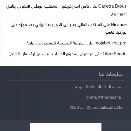
Carletta Brous
على
كأس أمم إفريقيا : المنتخب الوطني المغربي يتأهل
لدور الربع
Binance
على
المنتخب المالي يعبر إلى الدور ربع النهائي بعد فوزه على
بوركينا فاسو
mojabet-rdc.pro
على
الطريقة الصحيحة للاستجمام والراحة
OliverScado
على
مزارعون يشكون الكساد بسبب انهيار أسعار “الدلاح”
معلومات عنا
مدينة الرباط المملكة المغربية
contact@hadat.ma
ملف الصحافة عدد 03 ن د 2020