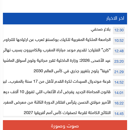
اخر الاخبار
بلاغ صحفي
12:30
الجامعة الملكية المغربية للكيك بوكسنغ تعرب عن ارتياحها للتجاوب 
10:52
الأعلى للحسابات
“كان” الفتيان: تقديم موعد مباراة المغرب والكاميرون بسبب نهائي د
12:48
عيد الأضحى 2026: وزارة الداخلية تقرر مجانية ولوج أسواق الما
23:20
لتنظيمها
“فيفا” يلوح بتغيير جذري في كأس العالم 2030
21:29
قرعة مونديال السيدات لكرة القدم لأقل من 17
14:52
المستوى الأول
قانون المحاماة الجديد يفرض أداء الأتعاب التي تفوق 10 آلاف درهم بالشيك
14:01
الأمير مولاي الحسن يترأس افتتاح الدورة الثالثة من معرض المغرب ل
16:22
الإلكترونية
النتائج الكاملة لقرعة تصفيات كأس أمم أفريقيا 2027
14:45
سلا.. توقيف ثلاثة مروجين وحجز أكثر من 4300 قرص مخدر وكوكايين وإكستازي
14:02
صوت وصورة