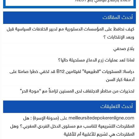
2025 بارتفاع قياسي بلغ 231%
أحدث المقالات
كيف نحافظ على المؤسسات الدستورية مع تدبير الخلافات السياسية قبل
وبعد الإنتخابات ؟
بلاغ صحفي
لماذا تعد عمليات زرع الدماغ مستحيلة حاليا؟
دراسة: المستويات “الطبيعية” لفيتامين B12 قد تخفي خطرا صامتا على
أدمغة كبار السن
تحذيرات من مخاطر الاجتفاف لدى المسنين تزامناً مع “موجة الحر”
أحدث التعليقات
meilleursitedepokerenligne.com
على
(مدونة الإسرة) : هل
المقترحات التشريعية تتناسب مع مستوى الدخل الفردي المغربي؟ وهل
المقترحات هي تشريع للأغلبية أم للأقلية