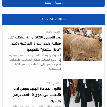
مقالات ذات صلة
21 ماي 2026
عيد الأضحى 2026: وزارة الداخلية تقرر
مجانية ولوج أسواق الماشية وتعلن
“حالة استنفار” لتنظيمها
أصدرت وزارة الداخلية دورية جديدة وموجّهة
إلى ولاة الجهات وعمال العمالات والأقاليم،
تدعوهم فيها إلى اعتماد حزمة من التدابير
الاستثنائية
20 ماي 2026
قانون المحاماة الجديد يفرض أداء
الأتعاب التي تفوق 10 آلاف درهم
بالشيك
صادق مجلس النواب على مشروع القانون