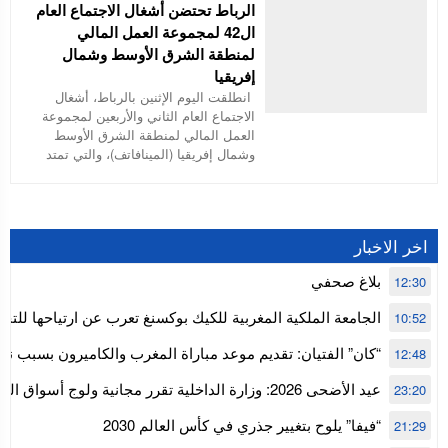
الرباط تحتضن أشغال الاجتماع العام
ال42 لمجموعة العمل المالي
لمنطقة الشرق الأوسط وشمال
إفريقيا
انطلقت اليوم الإثنين بالرباط، أشغال
الاجتماع العام الثاني والأربعين لمجموعة
العمل المالي لمنطقة الشرق الأوسط
وشمال إفريقيا (المينافاتف)، والتي تمتد
اخر الاخبار
بلاغ صحفي
12:30
الجامعة الملكية المغربية للكيك بوكسنغ تعرب عن ارتياحها للتجا
10:52
للمجلس الأعلى للحسابات
“كان” الفتيان: تقديم موعد مباراة المغرب والكاميرون بسبب نه
12:48
إفريقيا
عيد الأضحى 2026: وزارة الداخلية تقرر مجانية ولوج أسواق
23:20
استنفار” لتنظيمها
“فيفا” يلوح بتغيير جذري في كأس العالم 2030
21:29