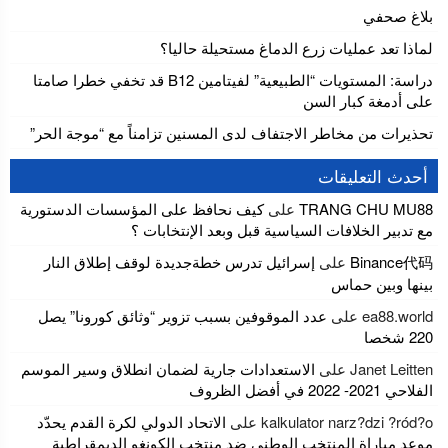
بلاغ صحفي
لماذا تعد عمليات زرع الدماغ مستحيلة حاليا؟
دراسة: المستويات “الطبيعية” لفيتامين B12 قد تخفي خطرا صامتا
على أدمغة كبار السن
تحذيرات من مخاطر الاجتفاف لدى المسنين تزامناً مع “موجة الحر”
أحدث التعليقات
TRANG CHU MU88
على
كيف نحافظ على المؤسسات الدستورية
مع تدبير الخلافات السياسية قبل وبعد الإنتخابات ؟
Binance代码
على
إسرائيل تدرس خطةجديدة لوقف إطلاق النار
بينها وبين حماس
ea88.world
على
عدد الموقوفين بسبب تزوير “وثائق كورونا” يصل
220 شخصا
Janet Leitten
على
الاستعدادات جارية لضمان انطلاق وسير الموسم
الفلاحي 2021- 2022 في أفضل الظروف
kalkulator narz?dzi ?ród?o
على
الاتحاد الدولي لكرة القدم يحدّد
موعد مباراة المنتخب الوطني ضد منتخب الكونغو الديمقراطية