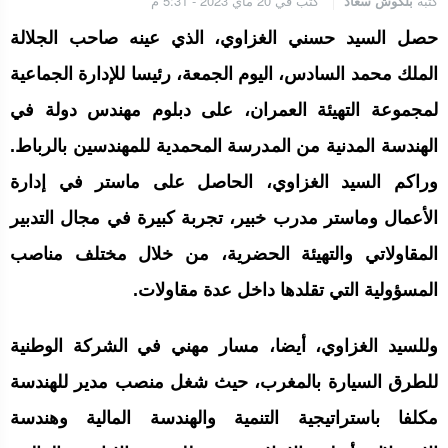
كتبه
بلكوش سعاد
كتب في 20 ماي 2023 - 5:31 م
الجامعة الملكية المغربية للكيك بوكسنغ تعرب عن ارتياحها للتجاوب
الإيجابي للمجلس الأعلى للحسابات
حصل السيد حسني الغزاوي، الذي عينه صاحب الجلالة
الملك محمد السادس، اليوم الجمعة، رئيسا للإدارة الجماعية
إنتاج “قلب مصغر” يفتح آفاق علاجات بيولوجية لاضطرابات القلب
لمجموعة التهيئة العمران، على دبلوم مهندس دولة في
الهندسة المدنية من المدرسة المحمدية للمهندسين بالرباط.
وراكم السيد الغزاوي، الحاصل على ماستر في إدارة
الرباط.. إطلاق مشروع إزالة المواد الكيميائية الخطرة من سلسلة إمداد
قطاع البناء بالمغرب
الأعمال وماستر مدرب خبير، تجربة كبيرة في مجال التدبير
المقاولاتي والتهيئة الحضرية، من خلال مختلف مناصب
المسؤولية التي تقلدها داخل عدة مقاولات.
وللسيد الغزاوي، أيضا، مسار مهني في الشركة الوطنية
للطرق السيارة بالمغرب، حيث شغل منصب مدير للهندسة
مكلفا باستراتيجية التنمية والهندسة المالية وهندسة