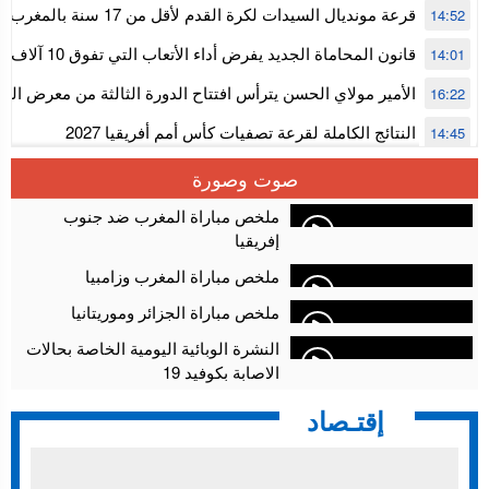
قرعة مونديال السيدات لكرة القدم ل
14:52
المستوى الأول
قانون المحاماة الجديد يفرض أداء الأتعاب التي تفوق 10 آلاف درهم بالشيك
14:01
الأمير مولاي الحسن يترأس افتتاح الدورة الثالثة من معرض ال
16:22
الألعاب الإلكترونية
النتائج الكاملة لقرعة تصفيات كأس أمم أفريقيا 2027
14:45
سلا.. توقيف ثلاثة مروجين وحجز أكثر من 4300 قرص مخدر وكوكايين وإكستازي
14:02
صوت وصورة
أقراص مهلوسة داخل فضاء للشيشة تستنفر شرطة أكادير
12:48
ملخص مباراة المغرب ضد جنوب
إفريقيا
ملخص مباراة المغرب وزامبيا
ملخص مباراة الجزائر وموريتانيا
النشرة الوبائية اليومية الخاصة بحالات
الاصابة بكوفيد 19
إقتـصاد