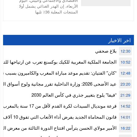
الاقتصادي والاجتماعي والبيئي، اليوم
الأربعاء، إن الهدر الغذائي يشمل أولا
المنتجات المعلبة 36٪ تليها
اخر الاخبار
بلاغ صحفي
12:30
الجامعة الملكية المغربية للكيك بوكسنغ تعرب عن ارتياحها للتجا
10:52
للمجلس الأعلى للحسابات
“كان” الفتيان: تقديم موعد مباراة المغرب والكاميرون بسبب نه
12:48
إفريقيا
عيد الأضحى 2026: وزارة الداخلية تقرر مجانية ولوج أسواق
23:20
استنفار” لتنظيمها
“فيفا” يلوح بتغيير جذري في كأس العالم 2030
21:29
قرعة مونديال السيدات لكرة القدم ل
14:52
المستوى الأول
قانون المحاماة الجديد يفرض أداء الأتعاب التي تفوق 10 آلاف درهم بالشيك
14:01
الأمير مولاي الحسن يترأس افتتاح الدورة الثالثة من معرض ال
16:22