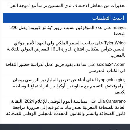
تحذيرات من مخاطر الاجتفاف لدى المسنين تزامناً مع “موجة الحر”
أحدث التعليقات
mariya
على
عدد الموقوفين بسبب تزوير “وثائق كورونا” يصل 220
شخصا
Tyler Wride
على
صاحب السمو الملكي ولي العهد الأمير مولاي
الحسن يترأس بمكناس افتتاح الدورة الـ 16 للمعرض الدولي للفلاحة
بالمغرب
soicau247.com
على
ساعف يقود فريق عمل لدراسة حضور الثقافة
في الكتاب المدرسي
Uyap çoklu giriş
على
أنباء عن تعرض الملياردير الروسي رومان
أبراموفيتش للتسمم مع مفاوضين أوكرانيين اثر اجتماع للوساطة
بكييف
Lilia Cantarano
على
بمناسبة اليوم الوطني للإعلام 2024..النقابة
العامة للصحافة المغربية تصدر بيانا تدعو فيه إلى ضرورة مراجعة
قانون الصحافة والنشر والقانون المحدث للمجلس الوطني للصحافة