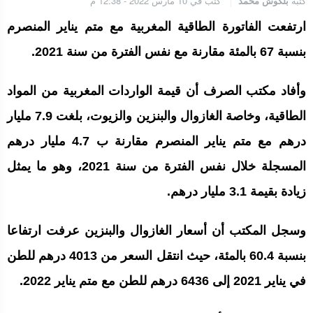
كتبه
بلكوش محمد
كتب في 10 مارس 2022 - 12:38 م
الجامعة الملكية المغربية للكيك بوكسنغ تعرب عن ارتياحها للتجاوب
الإيجابي للمجلس الأعلى للحسابات
ارتفعت الفاتورة الطاقية المغربية مع متم يناير المنصرم
بنسبة 67 بالمئة مقارنة مع نفس الفترة من سنة 2021.
إنتاج “قلب مصغر” يفتح آفاق علاجات بيولوجية لاضطرابات القلب
وأفاد مكتب الصرف أن قيمة الواردات المغربية من المواد
الطاقية، وخاصة الغازوال والبنزين والزيوت، بلغت 7.9 مليار
الرباط.. إطلاق مشروع إزالة المواد الكيميائية الخطرة من سلسلة إمداد
درهم مع متم يناير المنصرم مقارنة ب 4.7 مليار درهم
قطاع البناء بالمغرب
المسجلة خلال نفس الفترة من سنة 2021، وهو ما يمثل
زيادة بقيمة 3.1 مليار درهم.
وسجل المكتب أن أسعار الغازوال والبنزين عرفت ارتفاعا
بنسبة 60.4 بالمئة، حيث انتقل السعر من 4013 درهم للطن
في يناير 2021 إلى 6436 درهم للطن مع متم يناير 2022.