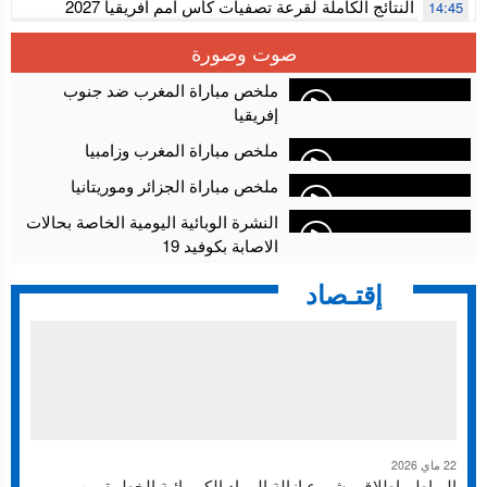
الألعاب الإلكترونية
النتائج الكاملة لقرعة تصفيات كأس أمم أفريقيا 2027
14:45
سلا.. توقيف ثلاثة مروجين وحجز أكثر من 4300 قرص مخدر وكوكايين وإكستازي
14:02
صوت وصورة
أقراص مهلوسة داخل فضاء للشيشة تستنفر شرطة أكادير
12:48
ملخص مباراة المغرب ضد جنوب
إفريقيا
ملخص مباراة المغرب وزامبيا
ملخص مباراة الجزائر وموريتانيا
النشرة الوبائية اليومية الخاصة بحالات
الاصابة بكوفيد 19
إقتـصاد
22 ماي 2026
الرباط.. إطلاق مشروع إزالة المواد الكيميائية الخطرة من