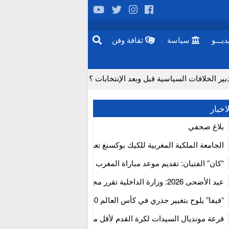
يـــو
سياسة
ثقافة وفن
 الخلافات السياسية قبل وبعد الإنتخابات ؟
لماذا تعد عمليات زرع الدماغ مستحيلة حاليا؟
اخبار
جتفاف لدى المسنين تزامناً مع “موجة الحر”
بلاغ صحفي
ب الإيجابي للمجلس الأعلى للحسابات
الجامعة الملكية المغربية للكيك بوكسنغ تعرب عن ارتياحها للتجاوب الإيجا
فتح آفاق علاجات بيولوجية لاضطرابات القلب
للمجلس الأعلى للحسابات
“كان” الفتيان: تقديم موعد مباراة المغرب والكاميرون بسبب نهائي دوري 
إفريقيا
 الخطرة من سلسلة إمداد قطاع البناء بالمغرب
عيد الأضحى 2026: وزارة الداخلية تقرر مجانية ولوج أسواق الماشية وت
استنفار” لتنظيمها
“فيفا” يلوح بتغيير جذري في كأس العالم 2030
قرعة مونديال السيدات لكرة القدم لأقل من 17 سنة بالمغ