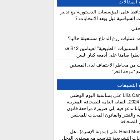
المقالات
افظ على المؤسسات الدستورية مع تدبير
ت السياسية قبل وبعد الإنتخابات ؟
حفي
عد عمليات زرع الدماغ مستحيلة حاليا؟
دراسة: المستويات “الطبيعية” لفيتامين B12 قد
را صامتا على أدمغة كبار السن
ت من مخاطر الاجتفاف لدى المسنين
مع “موجة الحر”
التعليقات
Lilia Ca
على
بمناسبة اليوم الوطني
للإعلام 2024..النقابة العامة للصحافة المغربية
انا تدعو فيه إلى ضرورة مراجعة قانون
ة والنشر والقانون المحدث للمجلس
 للصحافة
Read Mor
على
(مدونة الإسرة) : هل
حات التشريعية تتناسب مع مستوى الدخل