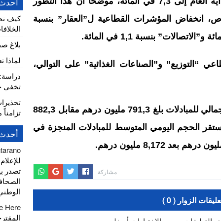
0,8 بالمائة، ليصل بذلك أداؤه منذ بداية العام إلى 7,3 في المائة، موضحا أن هذا التطور
أحدث 
كيف نح
 انخفاض المؤشرات القطاعية ل”العقار” بنسبة
الخلافا
بلاغ ص
لماذا ت
 “التوزيع” و”الصناعات الغذائية” على التوالي،
تخفي خط
تحذيرا
وأشار بنك المغرب إلى أن الحجم الإجمالي للمبادلات بلغ 791,3 مليون درهم مقابل 882,3
تزامناً 
ستقر الحجم اليومي المتوسط للمبادلات المنجزة في
أحدث 
ntarano
تصدر بي
مشاركة
الصحاف
الوطني
عليقات الزوار ( 0 )
e Here
المقتر
ض التعليقات حسب الاختيارات أسفله