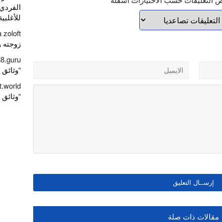
الفردي
للأغلبية
 zoloft
زوجته وا
88.guru
“وثائق كور
t.world
“وثائق كور
مقالات ذات صلة