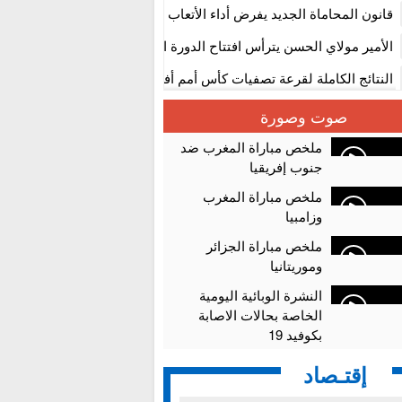
المستوى الأول
قانون المحاماة الجديد يفرض أداء الأتعاب التي تفوق 10 آلاف درهم بالشيك
الأمير مولاي الحسن يترأس افتتاح الدورة الثالثة من معرض المغرب لصنا
الألعاب الإلكترونية
النتائج الكاملة لقرعة تصفيات كأس أمم أفريقيا 2027
سلا.. توقيف ثلاثة مروجين وحجز أكثر من 4300 قرص مخدر وكوكايين وإكستازي
صوت وصورة
أقراص مهلوسة داخل فضاء للشيشة تستنفر شرطة أكادير
ملخص مباراة المغرب ضد
جنوب إفريقيا
ملخص مباراة المغرب
وزامبيا
ملخص مباراة الجزائر
وموريتانيا
النشرة الوبائية اليومية
الخاصة بحالات الاصابة
بكوفيد 19
إقتـصاد