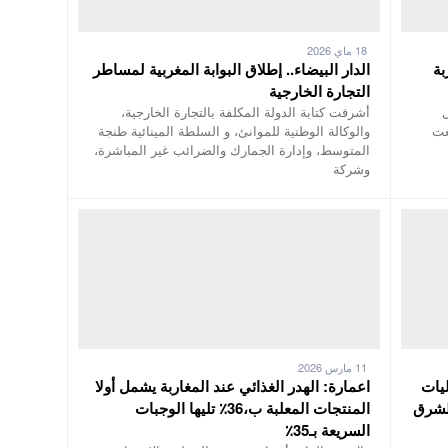
18 ماي 2026
بة
الدار البيضاء.. إطلاق البوابة المغربية لمساطر
التجارة الخارجية
 بشكل
أشرفت كتابة الدولة المكلفة بالتجارة الخارجية،
غت
والوكالة الوطنية للموانئ، و السلطة المينائية طنجة
المتوسط، وإدارة الجمارك والضرائب غير المباشرة،
وشركة
11 مارس 2026
يات
اعمارة: الهدر الغذائي عند المغاربة يشمل أولا
الشرق
المنتجات المعلبة ب،36٪ تليها الوجبات
السريعة بـ35٪