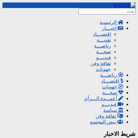
الرئيسية
اخبـــار
اقتصـــاد
تقنيـــة
رياضـــة
صحـــة
فيديـــو
ثقافة وفن
جهويات
رياضـــة
اقتصـــاد
جهويات
صحـــة
أعمـــدة الـــرأي
فيديـــو
سياسة
ثقافة وفن
نبض المجتمع
شريط الاخبار