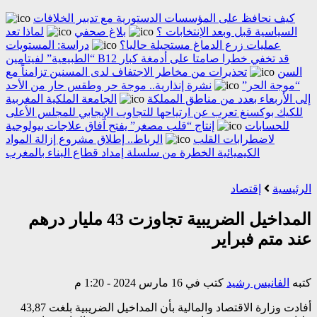
كيف نحافظ على المؤسسات الدستورية مع تدبير الخلافات
السياسية قبل وبعد الإنتخابات ؟
بلاغ صحفي
لماذا تعد
عمليات زرع الدماغ مستحيلة حاليا؟
دراسة: المستويات
“الطبيعية” لفيتامين B12 قد تخفي خطرا صامتا على أدمغة كبار
السن
تحذيرات من مخاطر الاجتفاف لدى المسنين تزامناً مع
“موجة الحر”
نشرة إنذارية.. موجة حر وطقس حار من الأحد
إلى الأربعاء بعدد من مناطق المملكة
الجامعة الملكية المغربية
للكيك بوكسنغ تعرب عن ارتياحها للتجاوب الإيجابي للمجلس الأعلى
للحسابات
إنتاج “قلب مصغر” يفتح آفاق علاجات بيولوجية
لاضطرابات القلب
الرباط.. إطلاق مشروع إزالة المواد
الكيميائية الخطرة من سلسلة إمداد قطاع البناء بالمغرب
الرئيسية
إقتصاد
المداخيل الضريبية تجاوزت 43 مليار درهم
عند متم فبراير
كتبه
الفانيس رشيد
كتب في 16 مارس 2024 - 1:20 م
أفادت وزارة الاقتصاد والمالية بأن المداخيل الضريبية بلغت 43,87