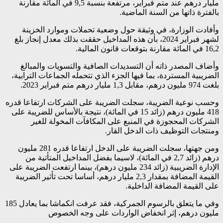
مليار درهم عند متم فبراير، مرتفعة بنسبة 9,5 في المائة مقارنة
بالفترة ذاتها من السنة الماضية.
وأفادت الوزارة، في وثيقة حول وضعية تحملات وموارد الخزينة
لشهر فبراير 2024، بأن هذه المداخيل حققت بذلك معدل إنجاز بلغ
16,2 في المائة مقارنة بتوقعات قانون المالية.
وأضاف المصدر ذاته أن التسديدات الصافية والتسويات والمبالغ
الضريبية المستردة، بما فيها الجزء الذي تتحمله الجماعات الترابية،
بلغت 974 مليون درهم، مقابل 1,3 مليار درهم متم فبراير 2023.
وحسب نوعية الضريبة، سجلت الضريبة على الشركات ارتفاعا قدره
418 مليون درهم (زائد 15 في المائة)، نتيجة بالأساس للضريبة على
الشركات المحجوزة في المنبع على المكافآت المخولة للغير
ومنتجات التوظيف ذات الدخل القار.
ومن جهتها، سجلت الضريبة على الدخل ارتفاعا قدره 281 مليون
درهم (زائد 2,7 في المائة)، لاسيما بفضل المداخيل المتأتية من
الإدارة الضريبية (زائد 234 مليون درهم)، بينما ارتفعت الضريبة على
القيمة المضافة بمقدار 2,3 مليار درهم، أساسا تحت تأثير الضريبة
على القيمة المضافة الداخلية.
وفي ما يتعلق بالرسوم الجمركية، فقد عرفت انكماشا بما يعادل 185
مليون درهم، إثر انخفاض الواردات على وجه الخصوص