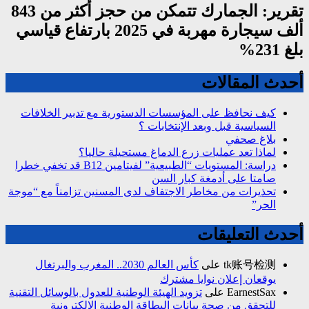
تقرير: الجمارك تتمكن من حجز أكثر من 843
ألف سيجارة مهربة في 2025 بارتفاع قياسي
بلغ 231%
أحدث المقالات
كيف نحافظ على المؤسسات الدستورية مع تدبير الخلافات
السياسية قبل وبعد الإنتخابات ؟
بلاغ صحفي
لماذا تعد عمليات زرع الدماغ مستحيلة حاليا؟
دراسة: المستويات “الطبيعية” لفيتامين B12 قد تخفي خطرا
صامتا على أدمغة كبار السن
تحذيرات من مخاطر الاجتفاف لدى المسنين تزامناً مع “موجة
الحر”
أحدث التعليقات
tk账号检测
على
كأس العالم 2030.. المغرب والبرتغال
يوقعان إعلان نوايا مشترك
EarnestSax
على
تزويد الهيئة الوطنية للعدول بالوسائل التقنية
للتحقق من صحة بيانات البطاقة الوطنية الالكترونية