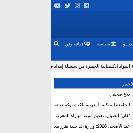
يـــو
سياسة
ثقافة وفن
ئية الخطرة من سلسلة إمداد قطاع البناء بالمغرب
إنتاج “قلب م
اخبار
بلاغ صحفي
الجامعة الملكية المغربية للكيك بوكسنغ تعرب عن ارتياحها للتجاوب الإيجا
للمجلس الأعلى للحسابات
“كان” الفتيان: تقديم موعد مباراة المغرب والكاميرون بسبب نهائي دوري 
إفريقيا
عيد الأضحى 2026: وزارة الداخلية تقرر مجانية ولوج أسواق الماشية وت