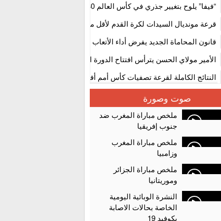
استنفار” لتنظيمها
“فيفا” يلوح بتغيير جذري في كأس العالم 2030
قرعة مونديال السيدات لكرة القدم لأقل من 17 سنة بالمغ
المستوى الأول
قانون المحاماة الجديد يفرض أداء الأتعاب التي تفوق 10 آلاف درهم بالشيك
الأمير مولاي الحسن يترأس افتتاح الدورة الثالثة من معرض المغرب لصنا
الألعاب الإلكترونية
النتائج الكاملة لقرعة تصفيات كأس أمم أفريقيا 2027
سلا.. توقيف ثلاثة مروجين وحجز أكثر من 4300 قرص مخدر وكوكايين وإكستازي
صوت وصورة
أقراص مهلوسة داخل فضاء للشيشة تستنفر شرطة أكادير
ملخص مباراة المغرب ضد
جنوب إفريقيا
ملخص مباراة المغرب
وزامبيا
ملخص مباراة الجزائر
وموريتانيا
النشرة الوبائية اليومية
الخاصة بحالات الاصابة
بكوفيد 19