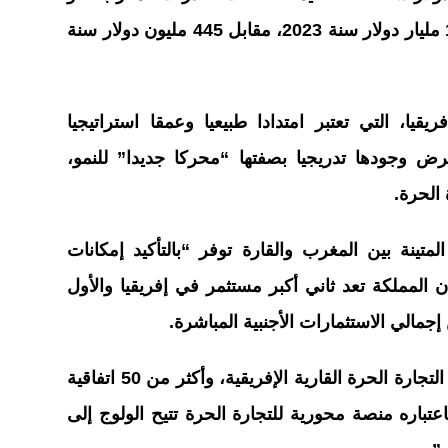
الولايات المتحدة ثلاث مرات لتبلغ 1.6 مليار دولار سنة 2023، مقابل 445 مليون دولار سنة
قيا، التي تعتبر امتدادا طبيعيا وعمقا استراتيجيا
ض وجودها تدريجيا بصفتها “محركا جديدا” للنمو،
 الحرة.
متينة بين المغرب والقارة توفر “بالتأكيد إمكانات
 المملكة تعد ثاني أكبر مستثمر في إفريقيا والأول
وأوضح السفير أنه “مع إقامة منطقة التجارة الحرة القارية الإفريقية، وأكثر من 50 اتفاقية
تباره منصة محورية للتجارة الحرة تتيح الولوج إلى