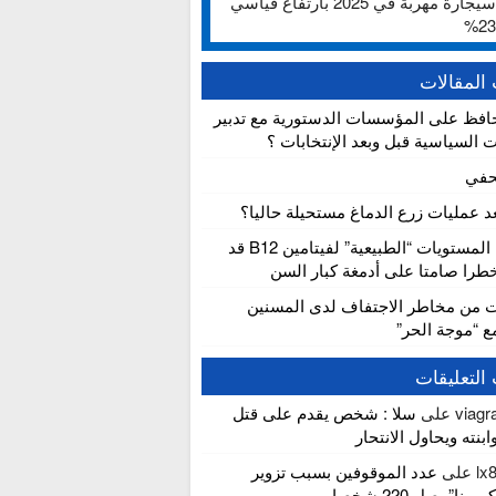
ألف سيجارة مهربة في 2025 بارتفاع قياسي
المقالات
افظ على المؤسسات الدستورية مع تدبير
ت السياسية قبل وبعد الإنتخابات ؟
حفي
عد عمليات زرع الدماغ مستحيلة حاليا؟
دراسة: المستويات “الطبيعية” لفيتامين B12 قد
را صامتا على أدمغة كبار السن
ت من مخاطر الاجتفاف لدى المسنين
مع “موجة الحر”
التعليقات
viagra
على
سلا : شخص يقدم على قتل
بنته ويحاول الانتحار
lx
على
عدد الموقوفين بسبب تزوير
ونا” يصل 220 شخصا