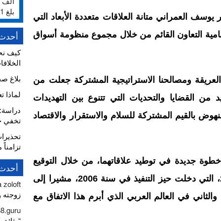
بلغ 231%
 يوسف العمراني متانة العلاقات متعددة الأبعاد التي
نامية التعاون القائم من خلال مجموع منظومة أسواق
أحدث 
كيف نح
الخلافا
بلاغ ص
لعريقة ومصالحنا الاستراتيجية المشتركة جعلت من
لماذا ت
 من القضايا والتحديات التي تتنوع بين التهديدات
النهوض بالقيم المشتركة للسلام والاستقرار والاقتصاد
تخفي خط
تحذيرا
تزامناً 
وة جديدة في توطيد علاقاتهما، من خلال التوقيع
أحدث 
على اتفاقية التجارة الحرة في 2004، التي دخلت حيز التنفيذ في سنة 2006، مشيرا إلى
 zoloft
زوجته وا
 والثاني في العالم العربي الذي أبرم هذا الاتفاق مع
88.guru
“وثائق كور