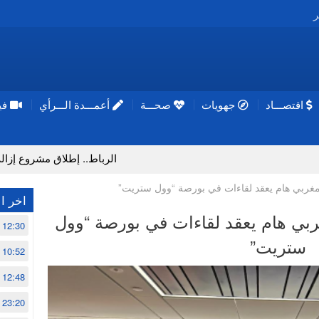
ر
اقتصـــاد
جهويات
صحـــة
أعمـــدة الـــرأي
فيد
الرباط.. إطلاق مشروع إزالة المواد الكيميا
 مغربي هام يعقد لقاءات في بورصة “وول ستريت”
اخر ال
ربي هام يعقد لقاءات في بورصة “وول
12:30
ستريت”
10:52
12:48
23:20