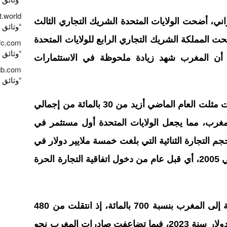
t.world
راني، أضحت الولايات المتحدة الشريك التجاري الثالث
“وثائق كور
حت المملكة الشريك التجاري الرابع للولايات المتحدة
fc.com
“وثائق كور
 أن المغرب شهد زيادة ملحوظة في الاستثمارات
gb.com
“وثائق كور
وذكر الدبلوماسي بأن هذه الاستثمارات مثلت العام الماضي أزيد من 30 بالمائة من إجمالي
المغرب، مما يجعل الولايات المتحدة أول مستثمر في
 التجارة الثنائية التي بلغت خمسة ملايير دولار في
2023، في مقابل 925 مليون فقط في 2005، أي قبل عام من دخول اتفاقية التجارة الحرة
كما ارتفعت قيمة الصادرات الأمريكية إلى المغرب بنسبة 700 بالمائة، إذ انتقلت من 480
مليون دولار في 2005 إلى 3.4 مليار دولار سنة 2023، فيما تضاعفت صادرات المغرب نحو