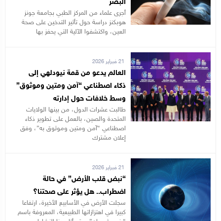
البصر
أجرى علماء من المركز الطبي بجامعة جونز
هوبكنز دراسة حول تأثير التدخين على صحة
العين، واكتشفوا الآلية التي يحفز بها
21 فبراير 2026
العالم يدعو من قمة نيودلهي إلى
ذكاء اصطناعي “آمن ومتين وموثوق”
وسط خلافات حول إدارته
طالبت عشرات الدول، من بينها الولايات
المتحدة والصين، بالعمل على تطوير ذكاء
اصطناعي “آمن ومتين وموثوق به”، وفق
إعلان مشترك
21 فبراير 2026
“نبض قلب الأرض” في حالة
اضطراب.. هل يؤثر على صحتنا؟
سجلت الأرض في الأسابيع الأخيرة، ارتفاعا
كبيرا في اهتزازاتها الطبيعية، المعروفة باسم