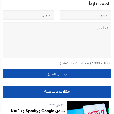
أضف تعليقاً
1000
/
1000
(عدد الأحرف المتبقية) .
مقالات ذات صلة
20 ماي 2026
تشمل Google وSpotify وNetflix