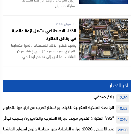
“رنين شومان”. وقد أثار هذا النشاط
تساؤلات حول
16 فبراير 2026
الذكاء الاصطناعي يشعل أزمة عالمية
في رقائق الذاكرة
يشهد قطاع الذكاء الاصطناعي نموا متسارعا
بالتوازي مع توسع هائل في إنشاء مراكز
البيانات، ما أدى إلى تفاقم أزمة في
اخر الاخبار
بلاغ صحفي
12:30
الجامعة الملكية المغربية للكيك بوكسنغ تعرب عن ارتياحها للتجاوب 
10:52
الأعلى للحسابات
“كان” الفتيان: تقديم موعد مباراة المغرب والكاميرون بسبب نهائي د
12:48
عيد الأضحى 2026: وزارة الداخلية تقرر مجانية ولوج أسواق الما
23:20