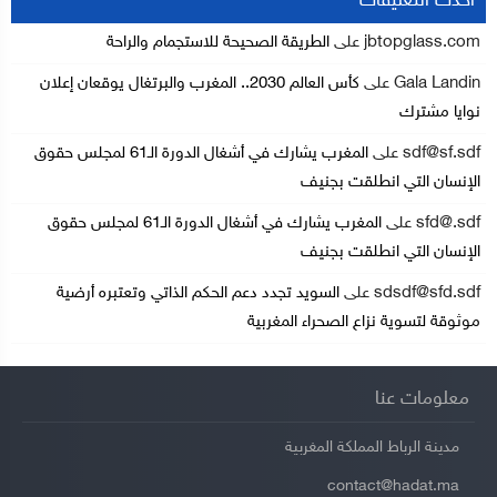
أحدث التعليقات
jbtopglass.com
على
الطريقة الصحيحة للاستجمام والراحة
Gala Landin
على
كأس العالم 2030.. المغرب والبرتغال يوقعان إعلان
نوايا مشترك
sdf@sf.sdf
على
المغرب يشارك في أشغال الدورة الـ61 لمجلس حقوق
الإنسان التي انطلقت بجنيف
sfd@.sdf
على
المغرب يشارك في أشغال الدورة الـ61 لمجلس حقوق
الإنسان التي انطلقت بجنيف
sdsdf@sfd.sdf
على
السويد تجدد دعم الحكم الذاتي وتعتبره أرضية
موثوقة لتسوية نزاع الصحراء المغربية
معلومات عنا
مدينة الرباط المملكة المغربية
contact@hadat.ma