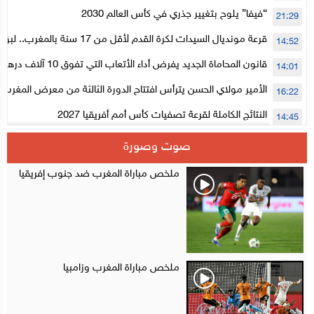
لتنظيمها
“فيفا” يلوح بتغيير جذري في كأس العالم 2030
21:29
قرعة مونديال السيدات لكرة القدم لأقل من 17
14:52
المستوى الأول
قانون المحاماة الجديد يفرض أداء الأتعاب التي تفوق 10 آلاف درهم بالشيك
14:01
الأمير مولاي الحسن يترأس افتتاح الدورة الثالثة من معرض المغرب ل
16:22
الإلكترونية
النتائج الكاملة لقرعة تصفيات كأس أمم أفريقيا 2027
14:45
سلا.. توقيف ثلاثة مروجين وحجز أكثر من 4300 قرص مخدر وكوكايين وإكستازي
14:02
صوت وصورة
أقراص مهلوسة داخل فضاء للشيشة تستنفر شرطة أكادير
12:48
ملخص مباراة المغرب ضد جنوب إفريقيا
ملخص مباراة المغرب وزامبيا