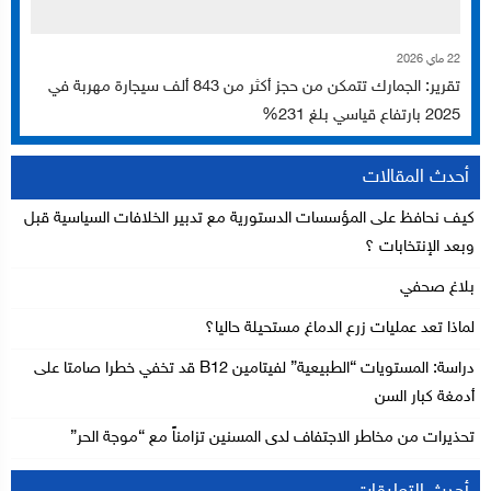
22 ماي 2026
تقرير: الجمارك تتمكن من حجز أكثر من 843 ألف سيجارة مهربة في
2025 بارتفاع قياسي بلغ 231%
أحدث المقالات
كيف نحافظ على المؤسسات الدستورية مع تدبير الخلافات السياسية قبل
وبعد الإنتخابات ؟
بلاغ صحفي
لماذا تعد عمليات زرع الدماغ مستحيلة حاليا؟
دراسة: المستويات “الطبيعية” لفيتامين B12 قد تخفي خطرا صامتا على
أدمغة كبار السن
تحذيرات من مخاطر الاجتفاف لدى المسنين تزامناً مع “موجة الحر”