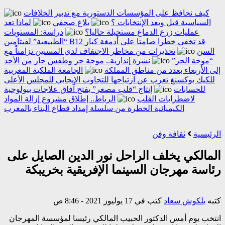
كيف نحافظ على المؤسسات الدستورية مع تدبير الخلافات
السياسية قبل وبعد الإنتخابات ؟
بلاغ صحفي
لماذا تعد
عمليات زرع الدماغ مستحيلة حاليا؟
دراسة: المستويات
“الطبيعية” لفيتامين B12 قد تخفي خطرا صامتا على أدمغة كبار
السن
تحذيرات من مخاطر الاجتفاف لدى المسنين تزامناً مع
“موجة الحر”
نشرة إنذارية.. موجة حر وطقس حار من الأحد
إلى الأربعاء بعدد من مناطق المملكة
الجامعة الملكية المغربية
للكيك بوكسنغ تعرب عن ارتياحها للتجاوب الإيجابي للمجلس الأعلى
للحسابات
إنتاج “قلب مصغر” يفتح آفاق علاجات بيولوجية
لاضطرابات القلب
الرباط.. إطلاق مشروع إزالة المواد
الكيميائية الخطرة من سلسلة إمداد قطاع البناء بالمغرب
الرئيسية
ثقافة وفن
المالكي يخلف الراحل نور الدين الصايل على
رئاسة مهرجان السينما الإفريقية بخريبكة
كتبه
بلكوش سعاد
كتب في 17 يوليوز 2021 - 8:46 ص
انتخب يوم أمس الدكتور الحبيب المالكي رئيسا لمؤسسة المهرجان