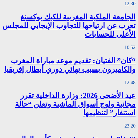
12:30
الجامعة الملكية المغربية للكيك بوكسنغ
تعرب عن ارتياحها للتجاوب الإيجابي للمجلس
الأعلى للحسابات
10:52
“كان” الفتيان: تقديم موعد مباراة المغرب
والكاميرون بسبب نهائي دوري أبطال إفريقيا
12:48
عيد الأضحى 2026: وزارة الداخلية تقرر
مجانية ولوج أسواق الماشية وتعلن “حالة
استنفار” لتنظيمها
23:20