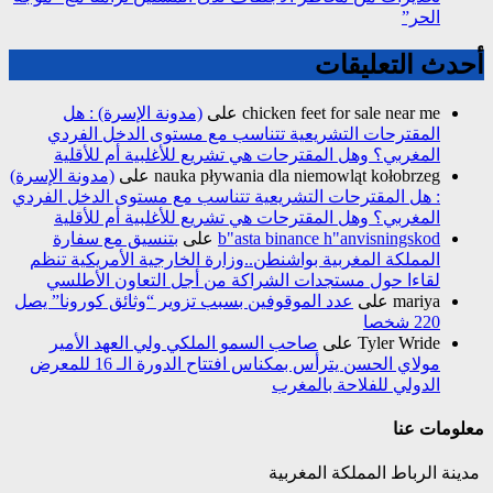
الحر”
أحدث التعليقات
chicken feet for sale near me
على
(مدونة الإسرة) : هل
المقترحات التشريعية تتناسب مع مستوى الدخل الفردي
المغربي؟ وهل المقترحات هي تشريع للأغلبية أم للأقلية
nauka pływania dla niemowląt kołobrzeg
على
(مدونة الإسرة)
: هل المقترحات التشريعية تتناسب مع مستوى الدخل الفردي
المغربي؟ وهل المقترحات هي تشريع للأغلبية أم للأقلية
b"asta binance h"anvisningskod
على
بتنسيق مع سفارة
المملكة المغربية بواشنطن..وزارة الخارجية الأمريكية تنظم
لقاءا حول مستجدات الشراكة من أجل التعاون الأطلسي
mariya
على
عدد الموقوفين بسبب تزوير “وثائق كورونا” يصل
220 شخصا
Tyler Wride
على
صاحب السمو الملكي ولي العهد الأمير
مولاي الحسن يترأس بمكناس افتتاح الدورة الـ 16 للمعرض
الدولي للفلاحة بالمغرب
معلومات عنا
مدينة الرباط المملكة المغربية