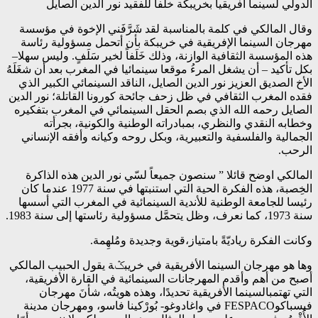
الدولي لسينما افريقيا بخريبكة خلفا للفقيد نور الدين الصايل
وقال المالكي في كلمة بالمناسبة لقد شَرَّفَني الإخوة في مؤسسة
مهرجان السينما الإفريقية في خريبكة بأن أتحمل مسؤولية رئاسة
هذه المؤسسة الثقافية الوازنة، وذلك خَلَفاً لخير سَلَفٍ. وليس سهلا–
بكل تأكيد – أن يشغل المرءُ موقعا سينمائيا في المغرب بعد أن شغَلَهُ
الأخ الصديق العزيز نور الدين الصايل، الناقد السينمائي الكبير الذي
فقده المغرب الثقافي في ظل زحف جائحة كورونا القاتلة؛ نور الدين
الصايل رحمه الله الذي بصم الحقل السينمائي في المغرب بتفكيره
وخطابه النقدي والنظري، بمبادراته الوطنية والكونية، بجرأته
الجمالية والفلسفية والتعبيرية، وبكل روحه وكيانه وأفقه الإنساني
الرحب.
المالكي اوضح قائلا ” سنصون جميعاً لسّي نور الدين هذه الذاكرة
الخِصبة، هذه الفكرة الحية التي استنبتها في سنة 1977 عندما كان
رئيسا للجامعة الوطنية للأندية السينمائية في المغرب التي أسسها
سنة 1973، كما نعرف، وظل يتحمَّل مسؤولية رئاستها إلى سنة 1983.
وكانت الفكرة رياديّةً بامتياز،قوية وجديدة ومُلهِمة.
وها هو مهرجان السينما الأفريقية في خريبݣة يقول الحبيب المالكي
أصبح من أهم وأقدم المهرجانات السينمائية في القارة الأفريقية،
التي تهتمبالسينما الأفريقية تحديدًا، وهذه هويتُه، شأنَ مهرجان
فيسباكوFESPACO في واغادوغو- بُورْكينا فاسو، ومهرجان مدينة