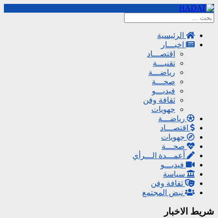
الرئيسية
اخبـــار
اقتصـــاد
تقنيـــة
رياضـــة
صحـــة
فيديـــو
ثقافة وفن
جهويات
رياضـــة
اقتصـــاد
جهويات
صحـــة
أعمـــدة الـــرأي
فيديـــو
سياسة
ثقافة وفن
نبض المجتمع
شريط الاخبار