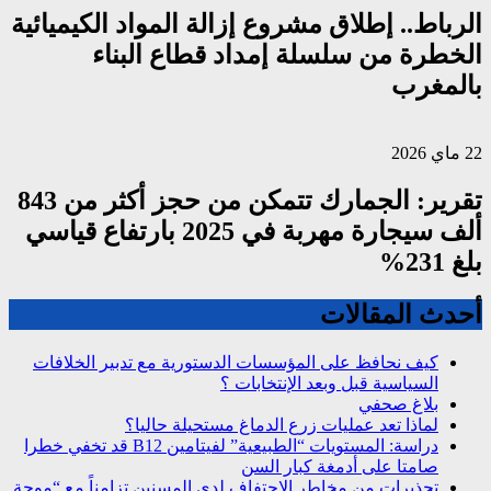
الرباط.. إطلاق مشروع إزالة المواد الكيميائية
الخطرة من سلسلة إمداد قطاع البناء
بالمغرب
22 ماي 2026
تقرير: الجمارك تتمكن من حجز أكثر من 843
ألف سيجارة مهربة في 2025 بارتفاع قياسي
بلغ 231%
أحدث المقالات
كيف نحافظ على المؤسسات الدستورية مع تدبير الخلافات
السياسية قبل وبعد الإنتخابات ؟
بلاغ صحفي
لماذا تعد عمليات زرع الدماغ مستحيلة حاليا؟
دراسة: المستويات “الطبيعية” لفيتامين B12 قد تخفي خطرا
صامتا على أدمغة كبار السن
تحذيرات من مخاطر الاجتفاف لدى المسنين تزامناً مع “موجة