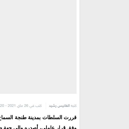
كتبه
الفانيس رشيد
كتب في 26 ماي 2021 - 2:20 م
قررت السلطات بمدينة طنجة السماح 
وفق قرار عاملي، أصدره والي جهة ط