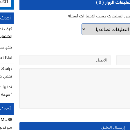
231%
عليقات الزوار ( 0 )
رض التعليقات حسب الاختيارات أسفله
أحدث ا
كيف نحا
الخلافا
بلاغ ص
لماذا تع
تخفي خط
تحذيرات
“موجة ا
أحدث ا
MU88
ع
مع تدبير