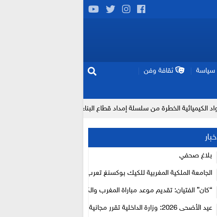
سياسة
ثقافة وفن
ية الخطرة من سلسلة إمداد قطاع البناء بالمغرب
إنتاج “قلب مصغر” ي
خبار
بلاغ صحفي
الجامعة الملكية المغربية للكيك بوكسنغ تعرب عن ارتياحها للتجاوب الإيجابي 
الأعلى للحسابات
“كان” الفتيان: تقديم موعد مباراة المغرب والكاميرون بسبب نهائي دوري أبطال
عيد الأضحى 2026: وزارة الداخلية تقرر مجانية ولوج أسواق الماشية وتعلن “ح