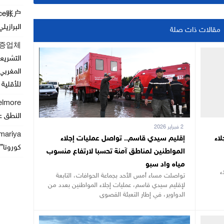
nce账户
البرازيلي
مقالات ذات صلة
증업체
التشريع
المغربي
للأقلية
elmore
النطق ع
2 فبراير 2026
mariya
اء
إقليم سيدي قاسم.. تواصل عمليات إجلاء
كورونا” يصل
المواطنين لمناطق آمنة تحسبا لارتفاع منسوب
مياه واد سبو
ء
تواصلت مساء أمس الأحد بجماعة الحوافات، التابعة
لإقليم سيدي قاسم، عمليات إجلاء المواطنين بعدد من
الدواوير، في إطار التعبئة القصوى