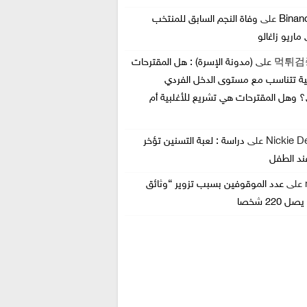
Bina
على
وفاة النجم السابق للمنتخب
 ماريو زاغالو
먹튀검
على
(مدونة الإسرة) : هل المقترحات
ية تتناسب مع مستوى الدخل الفردي
؟ وهل المقترحات هي تشريع للأغلبية أم
Nickie D
على
دراسة : لعبة التسنين تؤخر
ند الطفل
على
عدد الموقوفين بسبب تزوير “وثائق
 220 شخصا