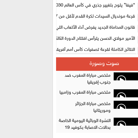
لتنظيمها
“فيفا” يلوح بتغيير جذري في كأس العالم 2030
قرعة مونديال السيدات لكرة القدم لأقل من 17 سنة بالمغرب.. لبؤات 
المستوى الأول
قانون المحاماة الجديد يفرض أداء الأتعاب التي تفوق 10 آلاف درهم بالشيك
الأمير مولاي الحسن يترأس افتتاح الدورة الثالثة من معرض المغرب لصناعة الأ
الإلكترونية
النتائج الكاملة لقرعة تصفيات كأس أمم أفريقيا 2027
سلا.. توقيف ثلاثة مروجين وحجز أكثر من 4300 قرص مخدر وكوكايين وإكستازي
صوت وصورة
أقراص مهلوسة داخل فضاء للشيشة تستنفر شرطة أكادير
ملخص مباراة المغرب ضد
جنوب إفريقيا
ملخص مباراة المغرب وزامبيا
ملخص مباراة الجزائر
وموريتانيا
النشرة الوبائية اليومية الخاصة
بحالات الاصابة بكوفيد 19