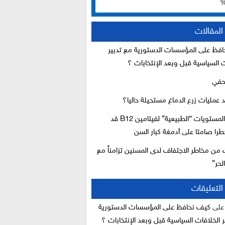
لمقالات
فظ على المؤسسات الدستورية مع تدبير
ت السياسية قبل وبعد الإنتخابات ؟
حفي
د عمليات زرع الدماغ مستحيلة حاليا؟
دراسة: المستويات “الطبيعية” لفيتامين B12 قد
را صامتا على أدمغة كبار السن
 من مخاطر الاجتفاف لدى المسنين تزامناً مع
لحر”
لتعليقات
لى
كيف نحافظ على المؤسسات الدستورية
 الخلافات السياسية قبل وبعد الإنتخابات ؟