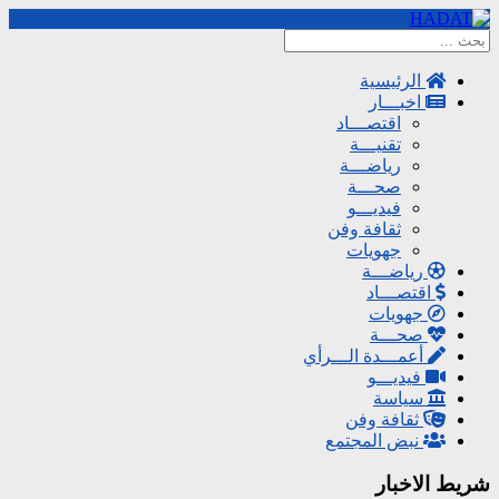
الرئيسية
اخبـــار
اقتصـــاد
تقنيـــة
رياضـــة
صحـــة
فيديـــو
ثقافة وفن
جهويات
رياضـــة
اقتصـــاد
جهويات
صحـــة
أعمـــدة الـــرأي
فيديـــو
سياسة
ثقافة وفن
نبض المجتمع
شريط الاخبار