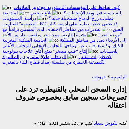
كيف نحافظ على المؤسسات الدستورية مع تدبير الخلافات
السياسية قبل وبعد الإنتخابات ؟
بلاغ صحفي
لماذا تعد
عمليات زرع الدماغ مستحيلة حاليا؟
دراسة: المستويات
“الطبيعية” لفيتامين B12 قد تخفي خطرا صامتا على أدمغة كبار
السن
تحذيرات من مخاطر الاجتفاف لدى المسنين تزامناً مع
“موجة الحر”
نشرة إنذارية.. موجة حر وطقس حار من الأحد
إلى الأربعاء بعدد من مناطق المملكة
الجامعة الملكية المغربية
للكيك بوكسنغ تعرب عن ارتياحها للتجاوب الإيجابي للمجلس الأعلى
للحسابات
إنتاج “قلب مصغر” يفتح آفاق علاجات بيولوجية
لاضطرابات القلب
الرباط.. إطلاق مشروع إزالة المواد
الكيميائية الخطرة من سلسلة إمداد قطاع البناء بالمغرب
الرئيسية
جهويات
إدارة السجن المحلي بالقنيطرة ترد على
تصريحات سجين سابق بخصوص ظروف
اعتقاله
كتبه
بلكوش سعاد
كتب في 22 شتنبر 2021 - 4:42 م