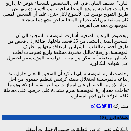
البارد”، يضيف البيان، فإن الحي المخصص للسجناء يتوفر على أربع
حمامات جماعية مزودة بالماء الساخن، ويتم الاستفادة منها عن
طريق التفويج يومين في الأسبوع لكل جناح، علما أن السجين المعني
كان يستفيد من الاستحمام بالماء الساخن بشهادة السجناء
الموجودين معه في الغرفة.
وبخصوص الرعاية الصحية، أشارت المؤسسة السجنية إلى أن
السجين المعني استفاد من 25 فحصا داخلها، إضافة إلى فحص من
طرف أخصائية القلب والشرايين المتعاقد معها من طرف
المؤسسة، وأربعة تحاليل مخبرية مختلفة وأربع فحوصات لطب
الأسنان، مضيفة أنه تمكن من متابعة دراسته بالمؤسسة والحصول
على شهادة البكالوريا.
وخلصت إدارة المؤسسة إلى التأكيد أن السجين المعني حاول منذ
إيداعه بالمؤسسة استغلال صفته كرئيس لتنظيم جمعوي من أجل
ابتزاز الإدارة والحصول على امتيازات دونا عن بقية النزلاء، وهو ما
تعاملت معه إدارة المؤسسة بحزم مشددة على حرصها على معاملة
كافة النزلاء على قدم المساواة.
مشاركة
تعليقات الزوار ( 0 )
بإمكانكم تغيير عرض التعليقات حسب الاختيارات أسفله