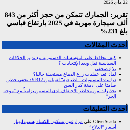
22 ماي 2026
تقرير: الجمارك تتمكن من حجز أكثر من 843
ألف سيجارة مهربة في 2025 بارتفاع قياسي
بلغ 231%
أحدث المقالات
كيف نحافظ على المؤسسات الدستورية مع تدبير الخلافات
السياسية قبل وبعد الإنتخابات ؟
بلاغ صحفي
لماذا تعد عمليات زرع الدماغ مستحيلة حاليا؟
دراسة: المستويات “الطبيعية” لفيتامين B12 قد تخفي خطرا
صامتا على أدمغة كبار السن
تحذيرات من مخاطر الاجتفاف لدى المسنين تزامناً مع “موجة
الحر”
أحدث التعليقات
OliverScado
على
مزارعون يشكون الكساد بسبب انهيار
أسعار “الدلاح”