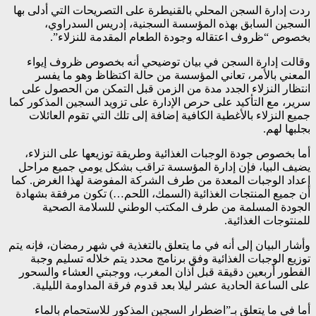
ردت إدارة السجن المحلي بالقنيطرة على التصريحات التي أدلى بها
السجين السابق بهذه المؤسسة السجنية، إدريس السدراوي،
بخصوص “ظروف اعتقاله وجودة الطعام المقدمة للنزلاء”.
وقالت إدارة السجن في بيان توضيحي أنه بخصوص ظروف إيواء
المعني بالأمر، تعاني المؤسسة من حالة اكتظاظ وهو ما يفسر
انتظار النزلاء الجدد مدة من الزمن قبل التمكن من الحصول على
سرير، مع التأكيد على حرص الإدارة على تزويد السجين المذكور كما
جميع النزلاء بالأغطية الكافية إضافة إلى تلك التي تقوم العائلات
بجلبها لهم.
أما بخصوص جودة الوجبات الغذائية وطريقة توزيعها على النزلاء،
يضيف البيا، فإن إدارة المؤسسة تراقب بشكل يومي جميع مراحل
إعداد الوجبات المعدة من طرف الشركة المفوضة لهذا الغرض. كما
أن جميع المنتجات الغذائية (السمك، اللحم…) تكون مرفقة بشهادة
الجودة المسلمة من طرف المكتب الوطني للسلامة الصحية
للمنتوجات الغذائية.
وأشار البيان إلى أنه في ما يتعلق بالتغذية في شهر رمضان، فإنه يتم
توزيع الوجبات الغذائية وفق برنامج محدد يتم خلاله تسليم وجبة
الفطور أربعين دقيقة قبل آذان المغرب، ووجبتي العشاء والسحور
على الساعة الحادية عشر ليلا بعد قدوم فرقة المداومة الليلية.
أما في ما يتعلق بـ”اضطرار السجين المذكور للاستحمام بالماء