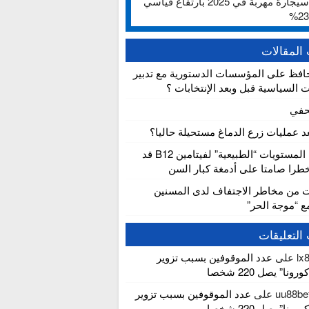
ألف سيجارة مهربة في 2025 بارتفاع قياسي
المقالات
افظ على المؤسسات الدستورية مع تدبير
ت السياسية قبل وبعد الإنتخابات ؟
حفي
عد عمليات زرع الدماغ مستحيلة حاليا؟
دراسة: المستويات “الطبيعية” لفيتامين B12 قد
را صامتا على أدمغة كبار السن
ت من مخاطر الاجتفاف لدى المسنين
مع “موجة الحر”
التعليقات
lx
على
عدد الموقوفين بسبب تزوير
ونا” يصل 220 شخصا
uu88be
على
عدد الموقوفين بسبب تزوير
ونا” يصل 220 شخصا