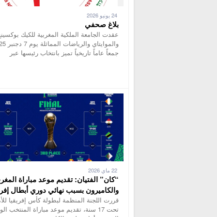
24 يونيو 2026
بلاغ صحفي
عقدت الجامعة الملكية المغربية للكيك بوكسينغ
والموايتاي والرياضات
جمعاً عاماً تاريخياً تميز بانتخاب رئيسها عبر
22 ماي 2026
“كان” الفتيان: تقديم موعد مباراة المغر
والكاميرون بسبب نهائي دوري أبطال إفري
قررت اللجنة المنظمة لبطولة كأس إفريقيا للأ
تحت 17 سنة، تقديم موعد مباراة المنتخب ال