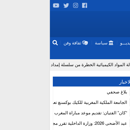
يـــو
سياسة
ثقافة وفن
لكيميائية الخطرة من سلسلة إمداد قطاع البناء بالمغرب
إنتاج “
اخبار
بلاغ صحفي
الجامعة الملكية المغربية للكيك بوكسنغ تعرب عن ارتياحها للتجاوب الإيجا
للمجلس الأعلى للحسابات
“كان” الفتيان: تقديم موعد مباراة المغرب والكاميرون بسبب نهائي دوري 
إفريقيا
عيد الأضحى 2026: وزارة الداخلية تقرر مجانية ولوج أسواق الماشية وت