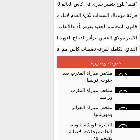
استنفار” لتنظيمها
“فيفا” يلوح بتغيير جذري في كأس العالم 2030
قرعة مونديال السيدات لكرة القدم لأقل من 17 سنة بالمغ
المستوى الأول
قانون المحاماة الجديد يفرض أداء الأتعاب التي تفوق 10 آلاف درهم بالشيك
الأمير مولاي الحسن يترأس افتتاح الدورة الثالثة من معرض المغرب لصنا
الألعاب الإلكترونية
النتائج الكاملة لقرعة تصفيات كأس أمم أفريقيا 2027
سلا.. توقيف ثلاثة مروجين وحجز أكثر من 4300 قرص مخدر وكوكايين وإكستازي
صوت وصورة
أقراص مهلوسة داخل فضاء للشيشة تستنفر شرطة أكادير
ملخص مباراة المغرب ضد
جنوب إفريقيا
ملخص مباراة المغرب
وزامبيا
ملخص مباراة الجزائر
وموريتانيا
النشرة الوبائية اليومية
الخاصة بحالات الاصابة
بكوفيد 19