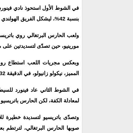
بنسبة 42%، ليشكل الفريق الهولندي خطورة كبيرة على مرمى الفريق الإيطالي
ولعب الحارس البرتغالي روي باتريسيو 
مورينيو، حين تصدّى لتسديدتين على م
وبعكس مجريات اللعب استطاع روما 
المميز، نيكولو زانيولو، في الدقيقة 32، ليضع فريقه بالمقدمة.
في الشوط الثاني عاد فينورد للسيطر
لمعادلة الكفة، لكن الحارس باتريسيو ظ
وتصدّى باتريسيو لتسديدة خطيرة ل
صوبها الحارس البرتغالي، لترتطم ب