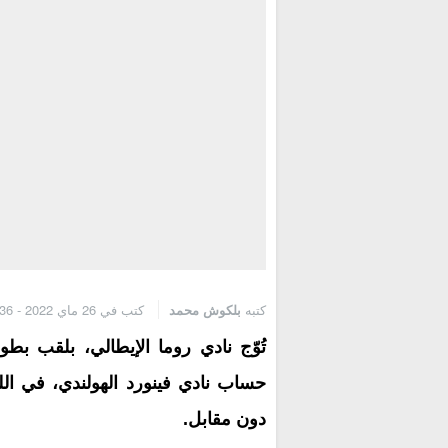
كتبه
بلكوش محمد
كتب في 26 ماي 2022 - 9:36 ص
تُوّج نادي روما الإيطالي، بلقب بط
حساب نادي فينورد الهولندي، في اللقا
دون مقابل.