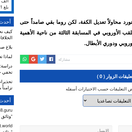
بلغ 231%
أحدث 
ورد محاولاً تعديل الكفة، لكن روما بقي صامداً حتى
كيف نح
لقب الأوروبي في المسابقة الثالثة من ناحية الأهمية
الخلافا
أوروبي ودوري الأبطال.
بلاغ ص
لماذا ت
مشاركة
تخفي خط
عليقات الزوار ( 0 )
تحذيرا
تزامناً 
ض التعليقات حسب الاختيارات أسفله
أحدث 
88.guru
“وثائق كور
t.world
“وثائق كور