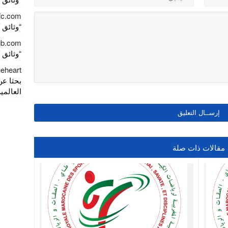
fc.com
“وثائق كور
gb.com
“وثائق كور
eheart
بحثا عن
العالمية
مقالات ذات صلة