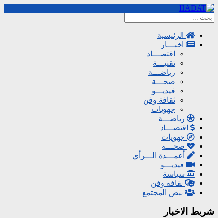
الرئيسية
اخبـــار
اقتصـــاد
تقنيـــة
رياضـــة
صحـــة
فيديـــو
ثقافة وفن
جهويات
رياضـــة
اقتصـــاد
جهويات
صحـــة
أعمـــدة الـــرأي
فيديـــو
سياسة
ثقافة وفن
نبض المجتمع
شريط الاخبار