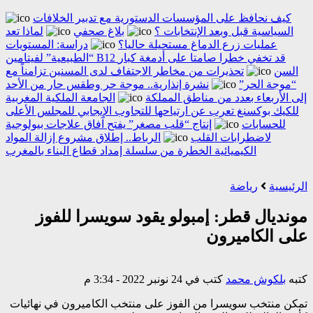
كيف نحافظ على المؤسسات الدستورية مع تدبير الخلافات
السياسية قبل وبعد الإنتخابات ؟
بلاغ صحفي
لماذا تعد
عمليات زرع الدماغ مستحيلة حاليا؟
دراسة: المستويات
“الطبيعية” لفيتامين B12 قد تخفي خطرا صامتا على أدمغة كبار
السن
تحذيرات من مخاطر الاجتفاف لدى المسنين تزامناً مع
“موجة الحر”
نشرة إنذارية.. موجة حر وطقس حار من الأحد
إلى الأربعاء بعدد من مناطق المملكة
الجامعة الملكية المغربية
للكيك بوكسنغ تعرب عن ارتياحها للتجاوب الإيجابي للمجلس الأعلى
للحسابات
إنتاج “قلب مصغر” يفتح آفاق علاجات بيولوجية
لاضطرابات القلب
الرباط.. إطلاق مشروع إزالة المواد
الكيميائية الخطرة من سلسلة إمداد قطاع البناء بالمغرب
الرئيسية
رياضة
مونديال قطر: إمبولو يقود سويسرا للفوز
على الكاميرون
كتبه
بلكوش محمد
كتب في 24 نونبر 2022 - 3:34 م
تمكن منتخب سويسرا من الفوز على منتخب الكاميرون في نهائيات