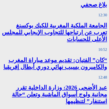
بلاغ صحفي
12:30
الجامعة الملكية المغربية للكيك بوكسنغ
تعرب عن ارتياحها للتجاوب الإيجابي للمجلس
الأعلى للحسابات
10:52
“كان” الفتيان: تقديم موعد مباراة المغرب
والكاميرون بسبب نهائي دوري أبطال إفريقيا
12:48
عيد الأضحى 2026: وزارة الداخلية تقرر
مجانية ولوج أسواق الماشية وتعلن “حالة
استنفار” لتنظيمها