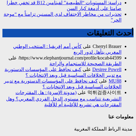
دراسة: المستويات “الطبيعية” لفيتامين B12 قد تخفي خطرا
صامتا على أدمغة كبار السن
تحذيرات من مخاطر الاجتفاف لدى المسنين تزامناً مع “موجة
الحر”
أحدث التعليقات
Cherryl Brauer
على
كأس أمم إفريقيا : المنتخب الوطني
المغربي يتأهل لدور الربع
https://www.elephantjournal.com/profile/kocab44599/
على
الطريقة الصحيحة للاستجمام والراحة
Desiree Powell
على
كيف نحافظ على المؤسسات الدستورية
مع تدبير الخلافات السياسية قبل وبعد الإنتخابات ؟
MU88
على
كيف نحافظ على المؤسسات الدستورية مع تدبير
الخلافات السياسية قبل وبعد الإنتخابات ؟
먹튀검증사이트
على
(مدونة الإسرة) : هل المقترحات
التشريعية تتناسب مع مستوى الدخل الفردي المغربي؟ وهل
المقترحات هي تشريع للأغلبية أم للأقلية
معلومات عنا
مدينة الرباط المملكة المغربية