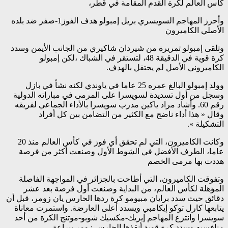
كأس العالم لكرة القدم المقامة في قطر،
وأحرز المهاجم السويسري بريل إمبولو هدف الفوز1-صفر ضد بلده
الأصلي الكاميرون
وتلقى إمبولو تمريرة من شيردان شاكيري من الجانب الأيمن وسدد
كرة قوية في الدقيقة 48، لتستقر في الشباك ،لكن إمبولو
الكاميروني الأصل لم يحتفل بالهدف.
وولد إمبولو البالغ عمره 25 عاما في ياوندي لكنه نشأ في بازل
وسجل من أول تسديدة لسويسرا على المرمى في مباراته الدولية
رقم 60. وأشاد مراد ياكين مدرب سويسرا بالأداء الجماعي لفريقه
وقال « هذا أداء ناضج مع الكثير من التضامن بين كل أفراد
التشكيلة ».
وكانت الكاميرون، التي لم تحقق أي فوز في كأس العالم منذ 20
عاما، الطرف الأفضل في الشوط الأول وصنعت أكثر من فرصة
هددت بها مرمى الخصم
وتفوقت الكاميرون، التي أطاحت بالجزائر في المواجهة الفاصلة
المؤهلة لكأس العالم، من البداية وصنعت أول فرصة بعد عشر
دقائق حيث سدد برايان مبيومو كرة ردها الحارس يان زومر، قبل أن
يتابعها كارل توكو إيكامبي ويسدد أعلى العارضة. واستمرت معاناة
سويسرا وانتزع المهاجم إيريك-مكسيك شوبو-موتنج الكرة من أحد
منافسيه وسدد كرة قوية أنقذها الحارس زومر ببراعة.