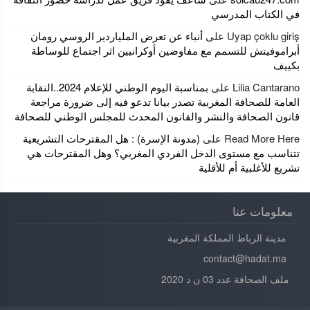
في الكتاب المدرسي
Uyap çoklu giriş
على
أنباء عن تعرض الملياردير الروسي رومان
أبراموفيتش للتسمم مع مفاوضين أوكرانيين اثر اجتماع للوساطة
بكييف
Lilia Cantarano
على
بمناسبة اليوم الوطني للإعلام 2024..النقابة
العامة للصحافة المغربية تصدر بيانا تدعو فيه إلى ضرورة مراجعة
قانون الصحافة والنشر والقانون المحدث للمجلس الوطني للصحافة
Read More Here
على
(مدونة الإسرة) : هل المقترحات التشريعية
تتناسب مع مستوى الدخل الفردي المغربي؟ وهل المقترحات هي
تشريع للأغلبية أم للأقلية
معلومات عنا
مدينة الرباط المملكة المغربية
contact@hadat.ma
ملف الصحافة عدد 03 ن د 2020