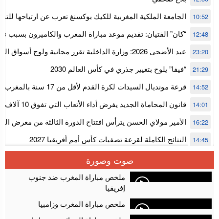
الجامعة الملكية المغربية للكيك بوكسنغ تعرب عن ارتياحها للتجا
10:52
للمجلس الأعلى للحسابات
“كان” الفتيان: تقديم موعد مباراة المغرب والكاميرون بسبب نه
12:48
إفريقيا
عيد الأضحى 2026: وزارة الداخلية تقرر مجانية ولوج أسواق
23:20
استنفار” لتنظيمها
“فيفا” يلوح بتغيير جذري في كأس العالم 2030
21:29
قرعة مونديال السيدات لكرة القدم ل
14:52
المستوى الأول
قانون المحاماة الجديد يفرض أداء الأتعاب التي تفوق 10 آلاف درهم بالشيك
14:01
الأمير مولاي الحسن يترأس افتتاح الدورة الثالثة من معرض ال
16:22
الألعاب الإلكترونية
النتائج الكاملة لقرعة تصفيات كأس أمم أفريقيا 2027
14:45
سلا.. توقيف ثلاثة مروجين وحجز أكثر من 4300 قرص مخدر وكوكايين وإكستازي
14:02
صوت وصورة
أقراص مهلوسة داخل فضاء للشيشة تستنفر شرطة أكادير
12:48
ملخص مباراة المغرب ضد جنوب
إفريقيا
ملخص مباراة المغرب وزامبيا