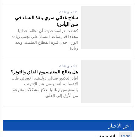
22 ماي 2026
سلاح غذائي سري ينقذ النساء في
سن اليأس!
كشفت دراسة حديثة أن نظاما غذائيا
محددا قد يساعد النساء على تجنب زيادة
الوزن خلال فترة انقطاع الطمث. وتعد
زيادة
21 ماي 2026
هل يعالج المغنيسيوم القلق والتوتر؟
أفاد الدكتور فيتالي دولنيف، أخصائي طب
الأعصاب، أنه يوصى عبر الإنترنت
بالمغنيسيوم غالبا لعلاج مشكلات متنوعة
من الأرق إلى القلق.
اخر الاخبار
بلاغ صحفي
12:30