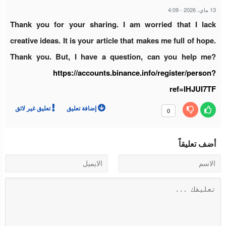
13 ماي، 2026
-
4:09
Thank you for your sharing. I am worried that I lack
creative ideas. It is your article that makes me full of hope.
Thank you. But, I have a question, can you help me?
https://accounts.binance.info/register/person?
ref=IHJUI7TF
إضافة تعليق
تعليق غير لائق
0
أضف تعليقاً