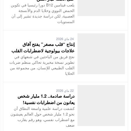
يلعب فيتامين B12 دورا رئيسيا في تكوين
الحمض النووي وخلايا الدم والأنسجة
العصبية، لكن دراسة جديدة تشير إلى أن
المستويات
24 ماي 2026
إنتاج “قلب مصغر” يفتح آفاق
علاجات بيولوجية لاضطرابات القلب
نجح فريق من الباحثين في شنغهاي في
تطوير نسخة مخبرية تحاكي منظم ضربات
القلب الطبيعي للإنسان، من مجموعة من
الخلايا
22 ماي 2026
دراسة صادمة.. 1.2 مليار شخص
يعانون من اضطرابات نفسية!
كشفت دراسة علمية واسعة النطاق أن
نحو 1.2 مليار شخص حول العالم يعيشون
مع اضطراب نفسي، وهو رقم يقارب
ضعف