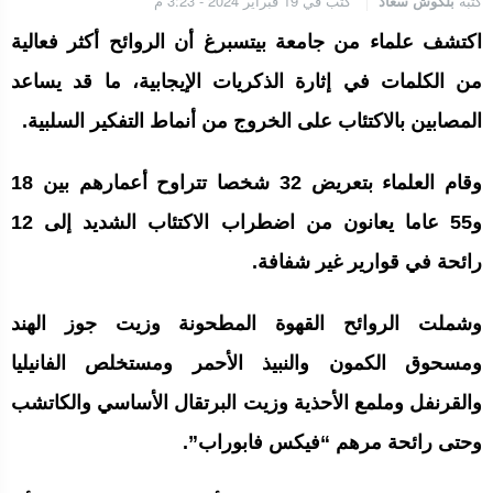
كتبه
بلكوش سعاد
كتب في 19 فبراير 2024 - 3:23 م
اكتشف علماء من جامعة بيتسبرغ أن الروائح أكثر فعالية
من الكلمات في إثارة الذكريات الإيجابية، ما قد يساعد
المصابين بالاكتئاب على الخروج من أنماط التفكير السلبية.
وقام العلماء بتعريض 32 شخصا تتراوح أعمارهم بين 18
و55 عاما يعانون من اضطراب الاكتئاب الشديد إلى 12
رائحة في قوارير غير شفافة.
وشملت الروائح القهوة المطحونة وزيت جوز الهند
ومسحوق الكمون والنبيذ الأحمر ومستخلص الفانيليا
والقرنفل وملمع الأحذية وزيت البرتقال الأساسي والكاتشب
وحتى رائحة مرهم “فيكس فابوراب”.