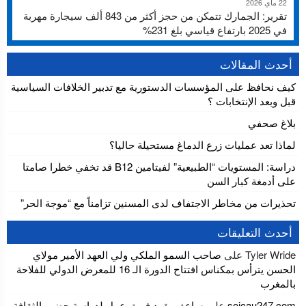
22 ماي 2026
تقرير: الجمارك تتمكن من حجز أكثر من 843 ألف سيجارة مهربة
في 2025 بارتفاع قياسي بلغ 231%
أحدث المقالات
كيف نحافظ على المؤسسات الدستورية مع تدبير الخلافات السياسية
قبل وبعد الإنتخابات ؟
بلاغ صحفي
لماذا تعد عمليات زرع الدماغ مستحيلة حاليا؟
دراسة: المستويات “الطبيعية” لفيتامين B12 قد تخفي خطرا صامتا
على أدمغة كبار السن
تحذيرات من مخاطر الاجتفاف لدى المسنين تزامناً مع “موجة الحر”
أحدث التعليقات
Tyler Wride
على
صاحب السمو الملكي ولي العهد الأمير مولاي
الحسن يترأس بمكناس افتتاح الدورة الـ 16 للمعرض الدولي للفلاحة
بالمغرب
soicau247.com
على
ساعف يقود فريق عمل لدراسة حضور الثقافة