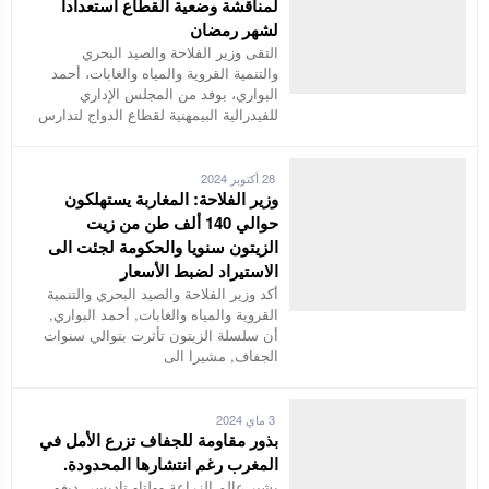
لمناقشة وضعية القطاع استعدادا
لشهر رمضان
التقى وزير الفلاحة والصيد البحري
والتنمية القروية والمياه والغابات، أحمد
البواري، بوفد من المجلس الإداري
للفيدرالية البيمهنية لقطاع الدواج لتدارس
28 أكتوبر 2024
وزير الفلاحة: المغاربة يستهلكون
حوالي 140 ألف طن من زيت
الزيتون سنويا والحكومة لجئت الى
الاستيراد لضبط الأسعار
أكد وزير الفلاحة والصيد البحري والتنمية
القروية والمياه والغابات, أحمد البواري,
أن سلسلة الزيتون تأثرت بتوالي سنوات
الجفاف, مشيرا الى
3 ماي 2024
بذور مقاومة للجفاف تزرع الأمل في
المغرب رغم انتشارها المحدودة.
يشير عالم الزراعة وولتاو تاديسي ديغو