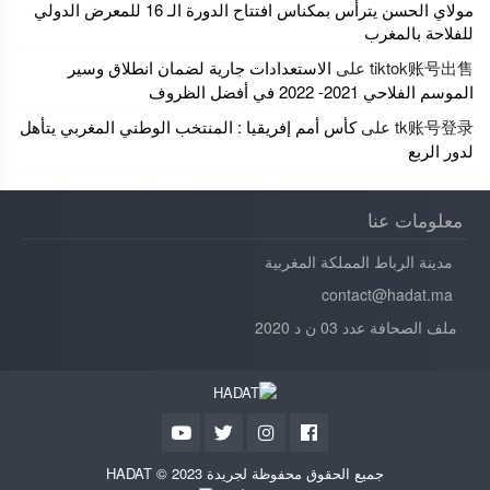
مولاي الحسن يترأس بمكناس افتتاح الدورة الـ 16 للمعرض الدولي
للفلاحة بالمغرب
tiktok账号出售
على
الاستعدادات جارية لضمان انطلاق وسير
الموسم الفلاحي 2021- 2022 في أفضل الظروف
tk账号登录
على
كأس أمم إفريقيا : المنتخب الوطني المغربي يتأهل
لدور الربع
معلومات عنا
مدينة الرباط المملكة المغربية
contact@hadat.ma
ملف الصحافة عدد 03 ن د 2020
جميع الحقوق محفوظة لجريدة HADAT © 2023