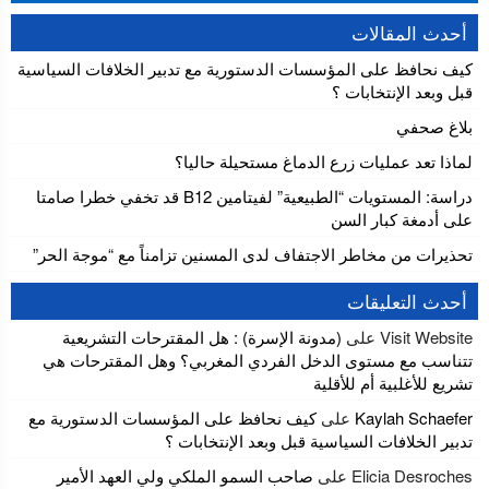
أحدث المقالات
كيف نحافظ على المؤسسات الدستورية مع تدبير الخلافات السياسية
قبل وبعد الإنتخابات ؟
بلاغ صحفي
لماذا تعد عمليات زرع الدماغ مستحيلة حاليا؟
دراسة: المستويات “الطبيعية” لفيتامين B12 قد تخفي خطرا صامتا
على أدمغة كبار السن
تحذيرات من مخاطر الاجتفاف لدى المسنين تزامناً مع “موجة الحر”
أحدث التعليقات
Visit Website
على
(مدونة الإسرة) : هل المقترحات التشريعية
تتناسب مع مستوى الدخل الفردي المغربي؟ وهل المقترحات هي
تشريع للأغلبية أم للأقلية
Kaylah Schaefer
على
كيف نحافظ على المؤسسات الدستورية مع
تدبير الخلافات السياسية قبل وبعد الإنتخابات ؟
Elicia Desroches
على
صاحب السمو الملكي ولي العهد الأمير