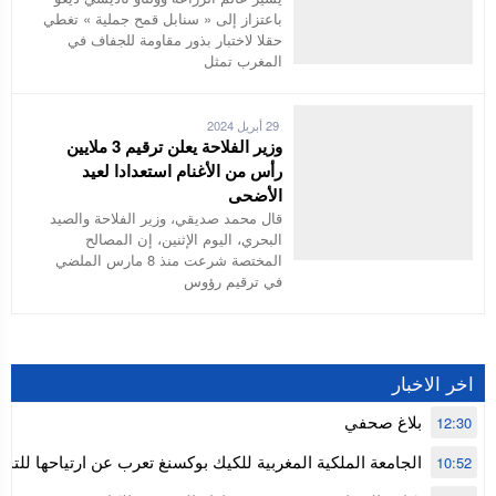
باعتزاز إلى « سنابل قمح جملية » تغطي
حقلا لاختبار بذور مقاومة للجفاف في
المغرب تمثل
29 أبريل 2024
وزير الفلاحة يعلن ترقيم 3 ملايين
رأس من الأغنام استعدادا لعيد
الأضحى
قال محمد صديقي، وزير الفلاحة والصيد
البحري، اليوم الإثنين، إن المصالح
المختصة شرعت منذ 8 مارس الملضي
في ترقيم رؤوس
اخر الاخبار
بلاغ صحفي
12:30
الجامعة الملكية المغربية للكيك بوكسنغ تعرب عن ارتياحها للتجا
10:52