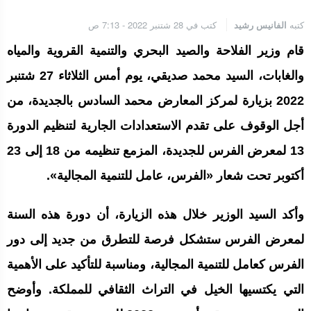
الجامعة الملكية المغربية للكيك بوكسنغ تعرب عن ارتياحها للتجاوب
الإيجابي للمجلس الأعلى للحسابات
كتبه
الفانيس رشيد
كتب في 28 شتنبر 2022 - 7:13 ص
قام وزير الفلاحة والصيد البحري والتنمية القروية والمياه
إنتاج “قلب مصغر” يفتح آفاق علاجات بيولوجية لاضطرابات القلب
والغابات، السيد محمد صديقي، يوم أمس الثلاثاء 27 شتنبر
2022 بزيارة لمركز المعارض محمد السادس بالجديدة، من
أجل الوقوف على تقدم الاستعدادات الجارية لتنظيم الدورة
الرباط.. إطلاق مشروع إزالة المواد الكيميائية الخطرة من سلسلة إمداد
قطاع البناء بالمغرب
13 لمعرض الفرس للجديدة، المزمع تنظيمه من 18 إلى 23
أكتوبر تحت شعار «الفرس، عامل للتنمية المجالية».
وأكد السيد الوزير خلال هذه الزيارة، أن دورة هذه السنة
لمعرض الفرس ستشكل فرصة للتطرق من جديد إلى دور
الفرس كعامل للتنمية المجالية، ومناسبة للتأكيد على الأهمية
التي يكتسيها الخيل في التراث الثقافي للمملكة. وأوضح