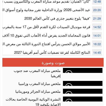
للمجلس الأعلى للحسابات
“كان” الفتيان: تقديم موعد مباراة المغرب والكاميرون بسبب نه
12:48
إفريقيا
عيد الأضحى 2026: وزارة الداخلية تقرر مجانية ولوج أسواق
23:20
استنفار” لتنظيمها
“فيفا” يلوح بتغيير جذري في كأس العالم 2030
21:29
قرعة مونديال السيدات لكرة القدم ل
14:52
المستوى الأول
قانون المحاماة الجديد يفرض أداء الأتعاب التي تفوق 10 آلاف درهم بالشيك
14:01
الأمير مولاي الحسن يترأس افتتاح الدورة الثالثة من معرض ال
16:22
الألعاب الإلكترونية
النتائج الكاملة لقرعة تصفيات كأس أمم أفريقيا 2027
14:45
سلا.. توقيف ثلاثة مروجين وحجز أكثر من 4300 قرص مخدر وكوكايين وإكستازي
14:02
صوت وصورة
أقراص مهلوسة داخل فضاء للشيشة تستنفر شرطة أكادير
12:48
ملخص مباراة المغرب ضد جنوب
إفريقيا
ملخص مباراة المغرب وزامبيا
ملخص مباراة الجزائر وموريتانيا
النشرة الوبائية اليومية الخاصة بحالات
الاصابة بكوفيد 19