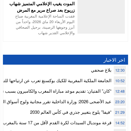
الموت يغيب الإعلامي المتميز شهاب
زريوح بعد صراع مرير مع المرض
فقدت الساحة الإعلامية المغربية صباح
اليوم الأربعاء 20 ماي 2026، واحداً من
أبرز وجوهها الرصينة، برحيل الصحافي
والإعلامي القدير شهاب
اخر الاخبار
بلاغ صحفي
12:30
الجامعة الملكية المغربية للكيك بوكسنغ تعرب عن ارتياحها للتجا
10:52
للمجلس الأعلى للحسابات
“كان” الفتيان: تقديم موعد مباراة المغرب والكاميرون بسبب نه
12:48
إفريقيا
عيد الأضحى 2026: وزارة الداخلية تقرر مجانية ولوج أسواق
23:20
استنفار” لتنظيمها
“فيفا” يلوح بتغيير جذري في كأس العالم 2030
21:29
قرعة مونديال السيدات لكرة القدم ل
14:52