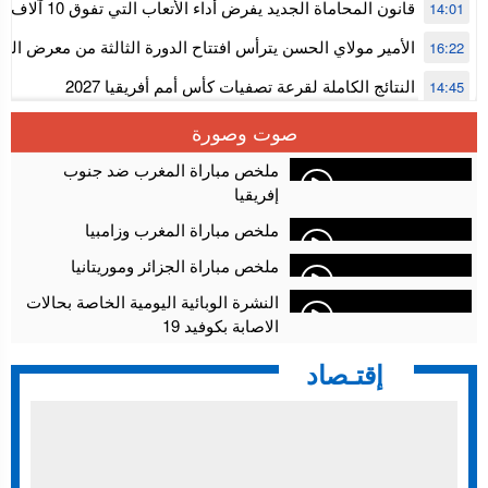
المستوى الأول
قانون المحاماة الجديد يفرض أداء الأتعاب التي تفوق 10 آلاف درهم بالشيك
14:01
الأمير مولاي الحسن يترأس افتتاح الدورة الثالثة من معرض ال
16:22
الألعاب الإلكترونية
النتائج الكاملة لقرعة تصفيات كأس أمم أفريقيا 2027
14:45
سلا.. توقيف ثلاثة مروجين وحجز أكثر من 4300 قرص مخدر وكوكايين وإكستازي
14:02
صوت وصورة
أقراص مهلوسة داخل فضاء للشيشة تستنفر شرطة أكادير
12:48
ملخص مباراة المغرب ضد جنوب
إفريقيا
ملخص مباراة المغرب وزامبيا
ملخص مباراة الجزائر وموريتانيا
النشرة الوبائية اليومية الخاصة بحالات
الاصابة بكوفيد 19
إقتـصاد