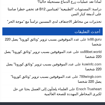
لماذا تعد عمليات زرع الدماغ مستحيلة حاليا؟
دراسة: المستويات “الطبيعية” لفيتامين B12 قد تخفي خطرا صامتا
على أدمغة كبار السن
تحذيرات من مخاطر الاجتفاف لدى المسنين تزامناً مع “موجة الحر”
أحدث التعليقات
lx88.guru
على
عدد الموقوفين بسبب تزوير “وثائق كورونا” يصل 220
شخصا
uu88bet.world
على
عدد الموقوفين بسبب تزوير “وثائق كورونا” يصل
220 شخصا
kuwinfc.com
على
عدد الموقوفين بسبب تزوير “وثائق كورونا” يصل
220 شخصا
789wingb.com
على
عدد الموقوفين بسبب تزوير “وثائق كورونا”
يصل 220 شخصا
Enoch Trueheart
على
العلماء يلجأون إلى العسل بحثا عن حل
لكبرى المخاطر المهددة للصحة العالمية