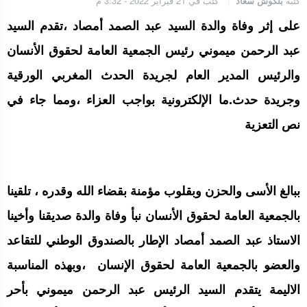
كتبه
بلكوش سعاد
كتب في 21 فبراير 2022 - 3:32 م
الجامعة الملكية المغربية للكيك بوكسنغ تعرب عن ارتياحها للتجاوب
الإيجابي للمجلس الأعلى للحسابات
على إثر وفاة والدة السيد عبد الصمد أمصاد ،تقدم السيد
عبد الرحمن ميموني رئيس الجمعية العامة لحقوق الأنسان
إنتاج “قلب مصغر” يفتح آفاق علاجات بيولوجية لاضطرابات القلب
والرئيس المدير العام لجريدة الحدث المغربي الورقية
وجريدة حدث.ما الإلكترونية بواجب العزاء ،ومما جاء في
نص التعزية
الرباط.. إطلاق مشروع إزالة المواد الكيميائية الخطرة من سلسلة إمداد
قطاع البناء بالمغرب
ببالغ الأسى والحزن وبقلوب مؤمنة بقضاء الله وقدره ، تلقينا
بالجمعية العامة لحقوق الأنسان نبأ وفاة والدة صديقنا وأخينا
الاستاذ عبد الصمد أمصاد الإطار بالصندوق الوطني للتقاعد
والعضو بالجمعية العامة لحقوق الإنسان ،وبهذه المناسبة
الاليمة يتقدم السيد الرئيس عبد الرحمن ميموني بأحر