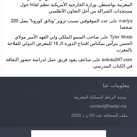
المغربية بواشنطن..وزارة الخارجية الأمريكية تنظم لقاءا حول
مستجدات الشراكة من أجل التعاون الأطلسي
mariya
على
عدد الموقوفين بسبب تزوير “وثائق كورونا” يصل 220
شخصا
Tyler Wride
على
صاحب السمو الملكي ولي العهد الأمير مولاي
الحسن يترأس بمكناس افتتاح الدورة الـ 16 للمعرض الدولي للفلاحة
بالمغرب
soicau247.com
على
ساعف يقود فريق عمل لدراسة حضور الثقافة
في الكتاب المدرسي
معلومات عنا
مدينة الرباط المملكة المغربية
contact@hadat.ma
ملف الصحافة عدد 03 ن د 2020