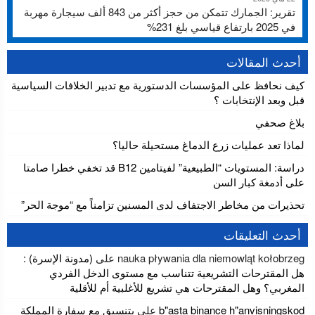
تقرير: الجمارك تتمكن من حجز أكثر من 843 ألف سيجارة مهربة
في 2025 بارتفاع قياسي بلغ 231%
أحدث المقالات
كيف نحافظ على المؤسسات الدستورية مع تدبير الخلافات السياسية
قبل وبعد الإنتخابات ؟
بلاغ صحفي
لماذا تعد عمليات زرع الدماغ مستحيلة حاليا؟
دراسة: المستويات “الطبيعية” لفيتامين B12 قد تخفي خطرا صامتا
على أدمغة كبار السن
تحذيرات من مخاطر الاجتفاف لدى المسنين تزامناً مع “موجة الحر”
أحدث التعليقات
nauka pływania dla niemowląt kołobrzeg
على
(مدونة الإسرة) :
هل المقترحات التشريعية تتناسب مع مستوى الدخل الفردي
المغربي؟ وهل المقترحات هي تشريع للأغلبية أم للأقلية
b"asta binance h"anvisningskod
على
بتنسيق مع سفارة المملكة