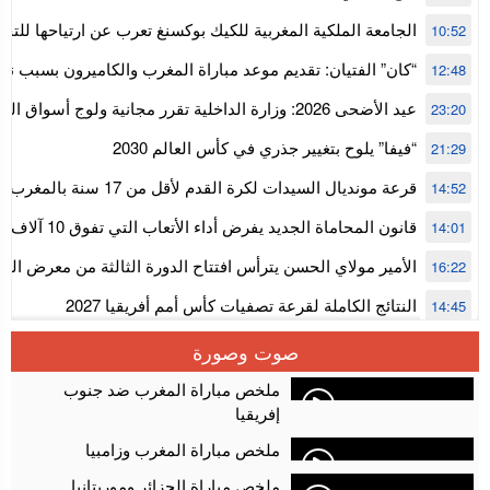
الجامعة الملكية المغربية للكيك بوكسنغ تعرب عن ارتياحها للتجا
10:52
للمجلس الأعلى للحسابات
“كان” الفتيان: تقديم موعد مباراة المغرب والكاميرون بسبب نه
12:48
إفريقيا
عيد الأضحى 2026: وزارة الداخلية تقرر مجانية ولوج أسواق
23:20
استنفار” لتنظيمها
“فيفا” يلوح بتغيير جذري في كأس العالم 2030
21:29
قرعة مونديال السيدات لكرة القدم ل
14:52
المستوى الأول
قانون المحاماة الجديد يفرض أداء الأتعاب التي تفوق 10 آلاف درهم بالشيك
14:01
الأمير مولاي الحسن يترأس افتتاح الدورة الثالثة من معرض ال
16:22
الألعاب الإلكترونية
النتائج الكاملة لقرعة تصفيات كأس أمم أفريقيا 2027
14:45
سلا.. توقيف ثلاثة مروجين وحجز أكثر من 4300 قرص مخدر وكوكايين وإكستازي
14:02
صوت وصورة
أقراص مهلوسة داخل فضاء للشيشة تستنفر شرطة أكادير
12:48
ملخص مباراة المغرب ضد جنوب
إفريقيا
ملخص مباراة المغرب وزامبيا
ملخص مباراة الجزائر وموريتانيا