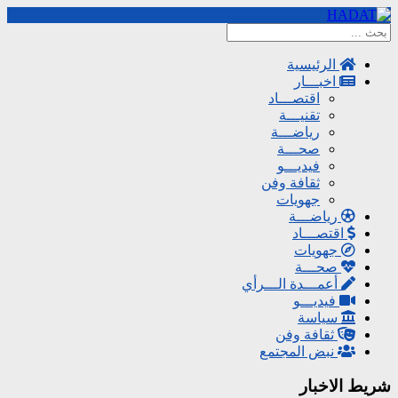
الرئيسية
اخبـــار
اقتصـــاد
تقنيـــة
رياضـــة
صحـــة
فيديـــو
ثقافة وفن
جهويات
رياضـــة
اقتصـــاد
جهويات
صحـــة
أعمـــدة الـــرأي
فيديـــو
سياسة
ثقافة وفن
نبض المجتمع
شريط الاخبار