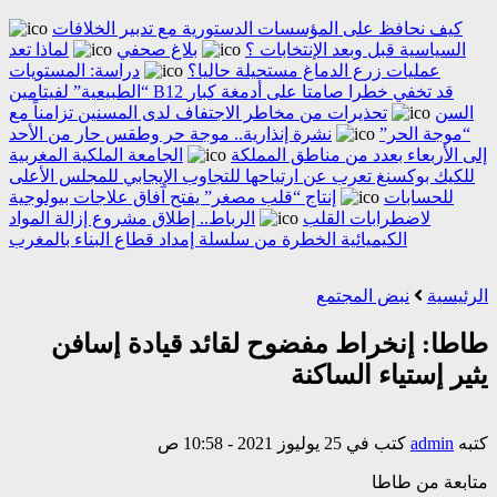
كيف نحافظ على المؤسسات الدستورية مع تدبير الخلافات
السياسية قبل وبعد الإنتخابات ؟
بلاغ صحفي
لماذا تعد
عمليات زرع الدماغ مستحيلة حاليا؟
دراسة: المستويات
“الطبيعية” لفيتامين B12 قد تخفي خطرا صامتا على أدمغة كبار
السن
تحذيرات من مخاطر الاجتفاف لدى المسنين تزامناً مع
“موجة الحر”
نشرة إنذارية.. موجة حر وطقس حار من الأحد
إلى الأربعاء بعدد من مناطق المملكة
الجامعة الملكية المغربية
للكيك بوكسنغ تعرب عن ارتياحها للتجاوب الإيجابي للمجلس الأعلى
للحسابات
إنتاج “قلب مصغر” يفتح آفاق علاجات بيولوجية
لاضطرابات القلب
الرباط.. إطلاق مشروع إزالة المواد
الكيميائية الخطرة من سلسلة إمداد قطاع البناء بالمغرب
الرئيسية
نبض المجتمع
طاطا: إنخراط مفضوح لقائد قيادة إسافن
يثير إستياء الساكنة
كتبه
admin
كتب في 25 يوليوز 2021 - 10:58 ص
متابعة من طاطا