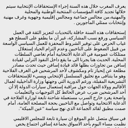
يعرف المغرب خلال هذه السنة إجراء الإستحقاقات الإنتخابية سيتم
خلالها تجديد كافة المؤسسات المنتخبة الوطنية والمحلية
والمهنية،من مجالس جماعية ومجالس إقليمية وجهوية وغرف مهنية
وإنتخابات ممثلي المأجورين .
إستحقاقات هذه السنة حافلة بالتحديات لتعزيز الثقة في العمل
السياسي ورفع نسب المشاركة، غير أن ما يطفو على السطح هو
غياب الحرص على توفير الشروط المحفزة للعمل السياسي الواسعة
من قبيل الضغوط على الناخبين وعدم التزام الحياد إستغلال
ممتلكات عمومية في الدعاية الانتخابية أمام تغاضي السلطات
المحلية. الحديث هنا يجرنا الى ما يقع داخل النفوذ الترابي لقيادة
إسافن من تجاوزات بطلها قائد قيادة إسافن حيث تحدث مصادر
مطلعة عن إنحياز تام ومكشوف لأحد المرشحين في الغرف الفلاحية
وهو ما يتنافى مع تخليق المسلسل الإنتخابي ويسيء للإستحقاقات
التشريعية المقبلة، ورغم الدورية التي وجهتها وزارة الداخيلية لعمال
الأقاليم وولاة الجهات حول مراقبة إستعمال سيارات الدولة إلا أن
أحد المرشحين ضرب عرض الحائط كل التوجيهات والتعليمات
واضحة يغرد خارج السرب مستعملة شاحنة تابعة لوزارة الفلاحة في
الدعاية الانتخابية وتواصل مع الناخبين بحجة المصلحة العامة، أمام
صمت مطبق لقائد الجماعة الذي نهج سياسة “عين الميكة”.
في سياق متصل علم الموقع ان سيارة تابعة للمجلس الاقليمي
نظمت مساء اليوم بأحد الاسواق بجماعة إسافن اجتماع يخص