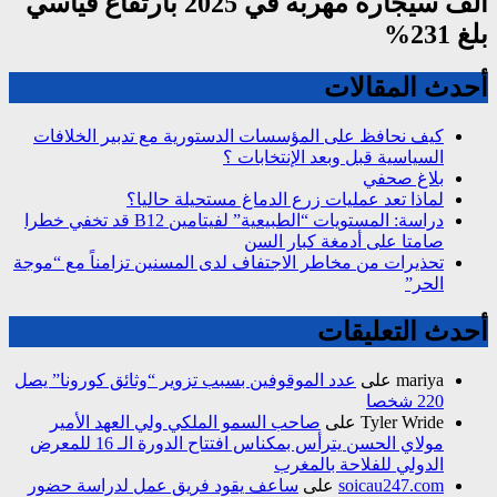
ألف سيجارة مهربة في 2025 بارتفاع قياسي
بلغ 231%
أحدث المقالات
كيف نحافظ على المؤسسات الدستورية مع تدبير الخلافات
السياسية قبل وبعد الإنتخابات ؟
بلاغ صحفي
لماذا تعد عمليات زرع الدماغ مستحيلة حاليا؟
دراسة: المستويات “الطبيعية” لفيتامين B12 قد تخفي خطرا
صامتا على أدمغة كبار السن
تحذيرات من مخاطر الاجتفاف لدى المسنين تزامناً مع “موجة
الحر”
أحدث التعليقات
mariya
على
عدد الموقوفين بسبب تزوير “وثائق كورونا” يصل
220 شخصا
Tyler Wride
على
صاحب السمو الملكي ولي العهد الأمير
مولاي الحسن يترأس بمكناس افتتاح الدورة الـ 16 للمعرض
الدولي للفلاحة بالمغرب
soicau247.com
على
ساعف يقود فريق عمل لدراسة حضور