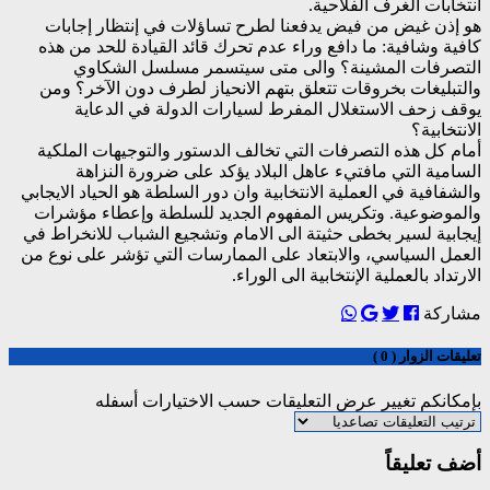
انتخابات الغرف الفلاحية.
هو إذن غيض من فيض يدفعنا لطرح تساؤلات في إنتظار إجابات
كافية وشافية: ما دافع وراء عدم تحرك قائد القيادة للحد من هذه
التصرفات المشينة؟ والى متى سيتسمر مسلسل الشكاوي
والتبليغات بخروقات تتعلق بتهم الانحياز لطرف دون الآخر؟ ومن
يوقف زحف الاستغلال المفرط لسيارات الدولة في الدعاية
الانتخابية؟
أمام كل هذه التصرفات التي تخالف الدستور والتوجيهات الملكية
السامية التي مافتيء عاهل البلاد يؤكد على ضرورة النزاهة
والشفافية في العملية الانتخابية وان دور السلطة هو الحياد الايجابي
والموضوعية. وتكريس المفهوم الجديد للسلطة وإعطاء مؤشرات
إيجابية لسير بخطى حثيتة الى الامام وتشجيع الشباب للانخراط في
العمل السياسي، والابتعاد على الممارسات التي تؤشر على نوع من
الارتداد بالعملية الإنتخابية الى الوراء.
مشاركة
تعليقات الزوار ( 0 )
بإمكانكم تغيير عرض التعليقات حسب الاختيارات أسفله
أضف تعليقاً