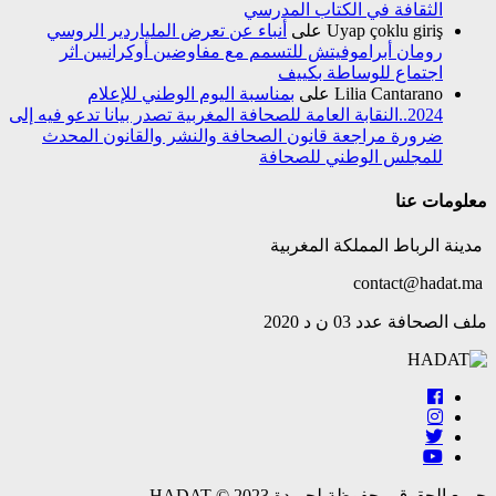
الثقافة في الكتاب المدرسي
Uyap çoklu giriş
على
أنباء عن تعرض الملياردير الروسي
رومان أبراموفيتش للتسمم مع مفاوضين أوكرانيين اثر
اجتماع للوساطة بكييف
Lilia Cantarano
على
بمناسبة اليوم الوطني للإعلام
2024..النقابة العامة للصحافة المغربية تصدر بيانا تدعو فيه إلى
ضرورة مراجعة قانون الصحافة والنشر والقانون المحدث
للمجلس الوطني للصحافة
معلومات عنا
مدينة الرباط المملكة المغربية
contact@hadat.ma
ملف الصحافة عدد 03 ن د 2020
جميع الحقوق محفوظة لجريدة HADAT © 2023