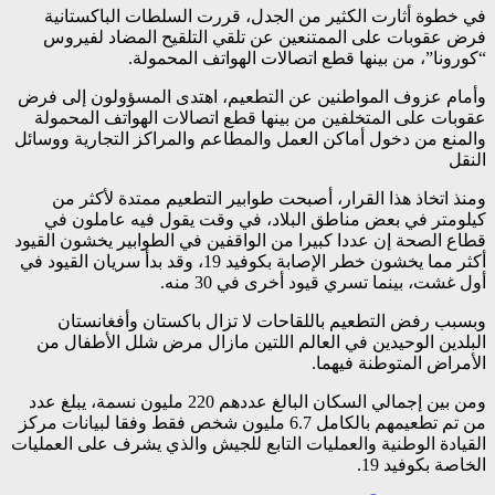
في خطوة أثارت الكثير من الجدل، قررت السلطات الباكستانية
فرض عقوبات على الممتنعين عن تلقي التلقيح المضاد لفيروس
“كورونا”، من بينها قطع اتصالات الهواتف المحمولة.
وأمام عزوف المواطنين عن التطعيم، اهتدى المسؤولون إلى فرض
عقوبات على المتخلفين من بينها قطع اتصالات الهواتف المحمولة
والمنع من دخول أماكن العمل والمطاعم والمراكز التجارية ووسائل
النقل
ومنذ اتخاذ هذا القرار، أصبحت طوابير التطعيم ممتدة لأكثر من
كيلومتر في بعض مناطق البلاد، في وقت يقول فيه عاملون في
قطاع الصحة إن عددا كبيرا من الواقفين في الطوابير يخشون القيود
أكثر مما يخشون خطر الإصابة بكوفيد 19، وقد بدأ سريان القيود في
أول غشت، بينما تسري قيود أخرى في 30 منه.
وبسبب رفض التطعيم باللقاحات لا تزال باكستان وأفغانستان
البلدين الوحيدين في العالم اللتين مازال مرض شلل الأطفال من
الأمراض المتوطنة فيهما.
ومن بين إجمالي السكان البالغ عددهم 220 مليون نسمة، يبلغ عدد
من تم تطعيمهم بالكامل 6.7 مليون شخص فقط وفقا لبيانات مركز
القيادة الوطنية والعمليات التابع للجيش والذي يشرف على العمليات
الخاصة بكوفيد 19.