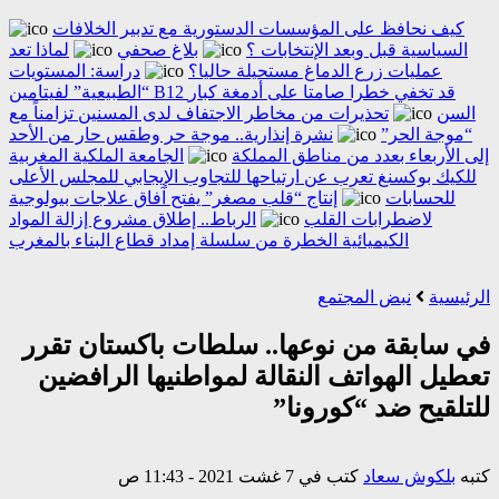
كيف نحافظ على المؤسسات الدستورية مع تدبير الخلافات
السياسية قبل وبعد الإنتخابات ؟
بلاغ صحفي
لماذا تعد
عمليات زرع الدماغ مستحيلة حاليا؟
دراسة: المستويات
“الطبيعية” لفيتامين B12 قد تخفي خطرا صامتا على أدمغة كبار
السن
تحذيرات من مخاطر الاجتفاف لدى المسنين تزامناً مع
“موجة الحر”
نشرة إنذارية.. موجة حر وطقس حار من الأحد
إلى الأربعاء بعدد من مناطق المملكة
الجامعة الملكية المغربية
للكيك بوكسنغ تعرب عن ارتياحها للتجاوب الإيجابي للمجلس الأعلى
للحسابات
إنتاج “قلب مصغر” يفتح آفاق علاجات بيولوجية
لاضطرابات القلب
الرباط.. إطلاق مشروع إزالة المواد
الكيميائية الخطرة من سلسلة إمداد قطاع البناء بالمغرب
الرئيسية
نبض المجتمع
في سابقة من نوعها.. سلطات باكستان تقرر
تعطيل الهواتف النقالة لمواطنيها الرافضين
للتلقيح ضد “كورونا”
كتبه
بلكوش سعاد
كتب في 7 غشت 2021 - 11:43 ص