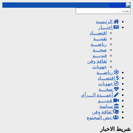
الرئيسية
اخبـــار
اقتصـــاد
تقنيـــة
رياضـــة
صحـــة
فيديـــو
ثقافة وفن
جهويات
رياضـــة
اقتصـــاد
جهويات
صحـــة
أعمـــدة الـــرأي
فيديـــو
سياسة
ثقافة وفن
نبض المجتمع
شريط الاخبار