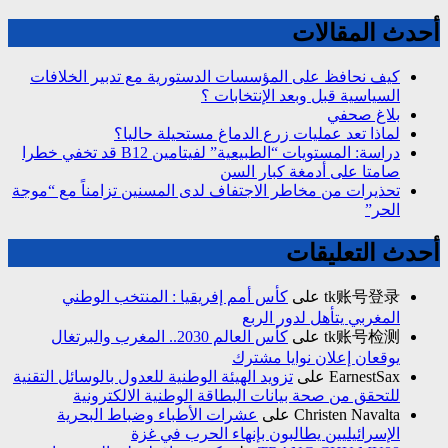
أحدث المقالات
كيف نحافظ على المؤسسات الدستورية مع تدبير الخلافات
السياسية قبل وبعد الإنتخابات ؟
بلاغ صحفي
لماذا تعد عمليات زرع الدماغ مستحيلة حاليا؟
دراسة: المستويات “الطبيعية” لفيتامين B12 قد تخفي خطرا
صامتا على أدمغة كبار السن
تحذيرات من مخاطر الاجتفاف لدى المسنين تزامناً مع “موجة
الحر”
أحدث التعليقات
tk账号登录
على
كأس أمم إفريقيا : المنتخب الوطني
المغربي يتأهل لدور الربع
tk账号检测
على
كأس العالم 2030.. المغرب والبرتغال
يوقعان إعلان نوايا مشترك
EarnestSax
على
تزويد الهيئة الوطنية للعدول بالوسائل التقنية
للتحقق من صحة بيانات البطاقة الوطنية الالكترونية
Christen Navalta
على
عشرات الأطباء وضباط البحرية
الإسرائيليين يطالبون بإنهاء الحرب في غزة