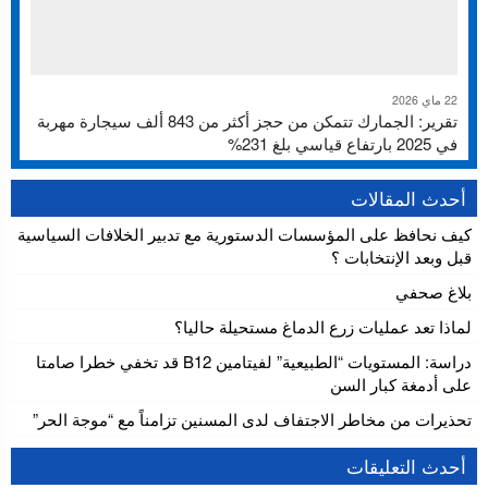
22 ماي 2026
تقرير: الجمارك تتمكن من حجز أكثر من 843 ألف سيجارة مهربة
في 2025 بارتفاع قياسي بلغ 231%
أحدث المقالات
كيف نحافظ على المؤسسات الدستورية مع تدبير الخلافات السياسية
قبل وبعد الإنتخابات ؟
بلاغ صحفي
لماذا تعد عمليات زرع الدماغ مستحيلة حاليا؟
دراسة: المستويات “الطبيعية” لفيتامين B12 قد تخفي خطرا صامتا
على أدمغة كبار السن
تحذيرات من مخاطر الاجتفاف لدى المسنين تزامناً مع “موجة الحر”
أحدث التعليقات