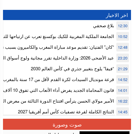
اخر الاخبار
بلاغ صحفي
12:30
الجامعة الملكية المغربية للكيك بوكسنغ تعرب عن ارتياحها للتجا
10:52
للمجلس الأعلى للحسابات
“كان” الفتيان: تقديم موعد مباراة المغرب والكاميرون بسبب نه
12:48
إفريقيا
عيد الأضحى 2026: وزارة الداخلية تقرر مجانية ولوج أسواق
23:20
استنفار” لتنظيمها
“فيفا” يلوح بتغيير جذري في كأس العالم 2030
21:29
قرعة مونديال السيدات لكرة القدم ل
14:52
المستوى الأول
قانون المحاماة الجديد يفرض أداء الأتعاب التي تفوق 10 آلاف درهم بالشيك
14:01
الأمير مولاي الحسن يترأس افتتاح الدورة الثالثة من معرض ال
16:22
الألعاب الإلكترونية
النتائج الكاملة لقرعة تصفيات كأس أمم أفريقيا 2027
14:45
سلا.. توقيف ثلاثة مروجين وحجز أكثر من 4300 قرص مخدر وكوكايين وإكستازي
14:02
صوت وصورة
أقراص مهلوسة داخل فضاء للشيشة تستنفر شرطة أكادير
12:48