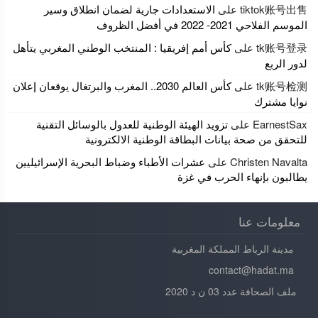
tiktok账号出售
على
الاستعدادات جارية لضمان انطلاق وسير
الموسم الفلاحي 2021- 2022 في أفضل الظروف
tk账号登录
على
كأس أمم إفريقيا : المنتخب الوطني المغربي يتأهل
لدور الربع
tk账号检测
على
كأس العالم 2030.. المغرب والبرتغال يوقعان إعلان
نوايا مشترك
EarnestSax
على
تزويد الهيئة الوطنية للعدول بالوسائل التقنية
للتحقق من صحة بيانات البطاقة الوطنية الالكترونية
Christen Navalta
على
عشرات الأطباء وضباط البحرية الإسرائيليين
يطالبون بإنهاء الحرب في غزة
معلومات عنا
مدينة الرباط المملكة المغربية
contact@hadat.ma
ملف الصحافة عدد 03 ن د 2020